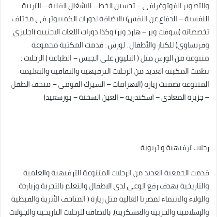
والتصوير الفوتوغرافى – تحسين الخط – الاشغال الفنية – التربية
النفسية – الدفاع عن النفس) بالاضافة لدورات الكمبيوتر فى مختلف
تخصصاته (سوفت وير – هارد وير) وكذا دورات اللغات الاجنبيه (اجليزى
وفرنساوى) للكبار والأطفال . لورش : قدمت المكتبة مجموعة
متنوعة من الورش مثل ( التليون على الجبس – الطباعة ) الرحلات :
نظمت المكبتة العديد من الرحلات الترفيهية والثقافية والتعليمة
المتنوعة تضمنت زيارة (الاهرامات – السيرك القومى – متحف الطفل
– جزيرة المعادى – اسكندرية – العين السخنة – بورسعيد)
رحلات ترفيهية و تربوية
قدمت الجمعية العديد من الرحلات المتنوعة الترفيهية والعلمية
والتاريخية بهدف رفع الوعى لدى الاطفال والتعلم بالتجربة وزياردة
والولاء والانتماء لمصرنا الغالية مثل زيارة ( المتاحف الأثرية والقبطية
والإسلامية والحربية والعسكرية)، بالاضافة للرحلات التاريخية والجولات