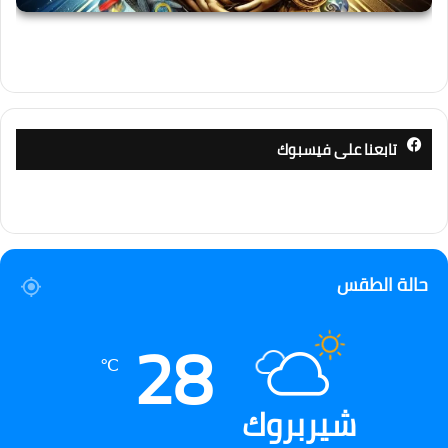
تابعنا على فيسبوك
حالة الطقس
28
℃
شيربروك