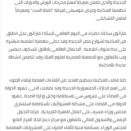
الجديدة والذى تضمن معرضاً لاهم مخرجات الورش والدورات التى
تنظمها المكتبة وعرض موسيقى لفرقة “طبلة الست” ومعرضاً
لفلفن التشكيلى .
ماراثون سكتك خضراء فى اليوم العالمي للبيئة ( ماراثون عجل انطلق
من المكتبة لشوارع مصر الجديدة وقد حظى بتغطية اعلامية مباشرة
على عدة قنوات اعلامية ، الاحتفال العالمي باطلاق تلسكوب جيمس
ويب بالتعاون مع الجمعية المصرية لعلوم الفلك وقد تتضمن انشطة
عديدة بالمكتبة.
كما قامت المكتبة بتنظيم العديد من اللقاءات الهامة لإلقاء الضوء
على اهم انجازات الجمهورية الجديدة وقد تضمنت الاتى ، جهود الدولة
فى القضاء على فيروس سي باستضافة وكيل وزارة الصحة ، جهود
الدولة فى القضاء على مشكلة العشوائيات بأستضافة استشاري
مجلس وزراء مشرف على اعمال اقاهرة التاريخية ، مزايا التحول
الرقمي والشمول المالي بالتعاون مع مركز دعم اتخاذ القرار التابع
لمجلس الوزراء ،مسابقة فنية لألقاء الضوء على المشروعات العملاقة