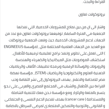
القراءة والبحث .
بروتوكولات تعاون
واشار الى ان من بين نماذج للمشروعات الخدمية، التي نفذتها
الجمعية في الفترة السابقة، توقيعها بروتوكولات تعاون مع عدد من
الجهات، لدعم المشروعات الخدمية، حيث وقعت الجمعية بروتوكلات
مع العديد من الجهات العلمية المختلفة مثل ، (مؤسسة ENGINEEIUS
) التى تعمل على تطوير وتنفذ برامج تعليمية ترفيهية للأطفال ،
استكشاف الموضوعات مثل الميكانيكيا والكهرباء والهندسة
والروبوتات والوسائط الرقمية وبرمجة تطبيقات الألعاب والرياضيات
الذهنية العلوم والتكنولوجيا والرياضيات (STEM) ، مؤسسة نهضة
مصر للصحافة والاعلام ، يهدف البروتوكول إلى نشر الثقافة وحب
القراءة بين الأطفال والشباب فى المجتمع المصرى والعربى على نـحو
يتسم بالمتعة والإثارة، ومع مؤسسة نـحن معك للتنمية الشاملة
والمستدامة ) cancer care) بهدف تقديم الدعم النفسى و الاجتماعى
و القانونى والتوعية والتمكين الاقتصادى لمرضى السرطان بالاضافة