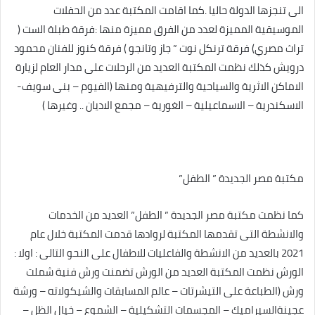
الى تنجزها الدولة حاليا .كما اقامت المكتبة عدد من الحفلات
الموسيقية المميزة لعدد من الفرق مميزة منها :فرقة طبلة الست (
تراث مصري) فرقة ترنكل نوت ” جاز وتانجو ) فرقة كنوز للفنان محمود
درويش كذلك نظمت المكتبة العديد من الرحلات على مدار العام لزيارة
الاماكن الاثرية والسياحية والترفيهية ومنها (الفيوم – بنى سويف-
الاسكندرية – الاسماعيلية – الغورية – مجمع الاديان .. وغيرها )
مكتبة مصر الجديدة ” الطفل”
كما نظمت مكتبة مصر الجديدة ” الطفل” العديد من الخدمات
والانشطة التى تقدمها المكتبة لروادها قدمت المكتبة خلال عام
2021 بالعديد من الانشطة والفاعليات للاطفال على النحو التالى : اولا :
الورش نظمت المكتبة العديد من الورش تضمنت ورش فنية شملت
ورش (الطباعة على التيشرتات – عالم المسابقات والشيكولاته – ورشة
عجينةالسيراميك – المجسمات التشكيلية – الشموع – خيال الظل –