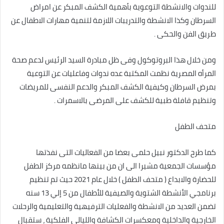
للندوات والانشطة التوعوية بأهمية الكشف المبكر عن امراض
السرطان وكذا الانشطة والتدريبات اللازمة لتنمية مهارات الاطفال عن
طريق الفن والحكى .
ومن خلال هذا البروتوكول وفى ظل مبادرة السيد الرئيس لدعم صحة
المرأه المصرية نظمت المكتبة عده ندوات وفاعليات عن التوعية
بمرض السرطان وكيفية الكشف المبكر والدعم النفسى للمريضات
وتنظيم قافلة طبية للكشف على المرضى بالاسمرات .
متحف الطفل
كما طرح الدكتور نبيل حلمى بعضا من الفعاليات التى نفذتها
مؤسسات الجمعية مشيرا الى ان من بينها مانظمه مركز الطفل
للحضارة والابداع ( متحف الطفل ) خلال عام 2021 حيث تم تنظيم
برنامجي الأنشطة الشتوية والصيفية للأطفال من 5 إلي 13 سنه
تضمن العديد من الانشطة والفعليات الترفيهية والتعليمية والرحلات
الخارجية والداخلية ومعكسرات الكشافة والليالى الفلكية ، ستقبال