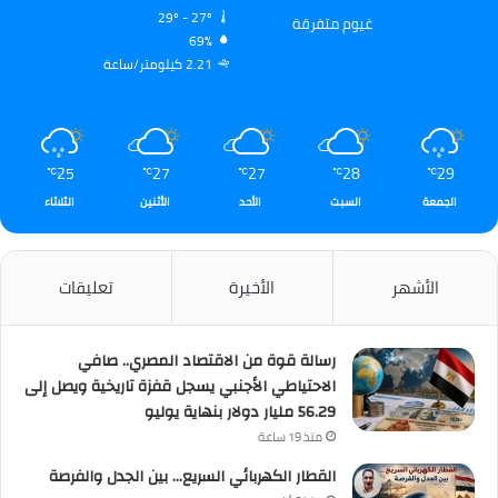
29º - 27º
غيوم متفرقة
69%
2.21 كيلومتر/ساعة
25
27
27
28
29
℃
℃
℃
℃
℃
الجمعة
السبت
الأحد
الأثنين
الثلاثاء
الأشهر
الأخيرة
تعليقات
رسالة قوة من الاقتصاد المصري.. صافي
الاحتياطي الأجنبي يسجل قفزة تاريخية ويصل إلى
56.29 مليار دولار بنهاية يوليو
منذ 19 ساعة
القطار الكهربائي السريع… بين الجدل والفرصة