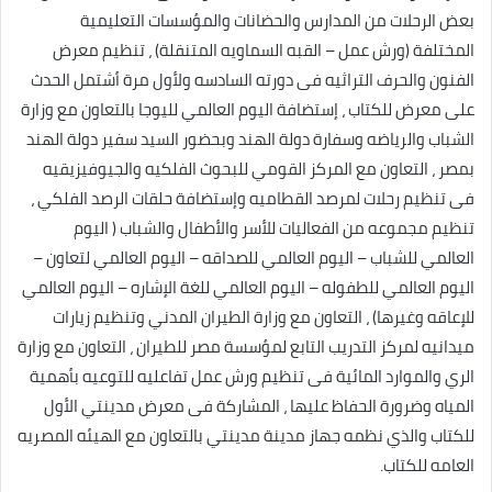
بعض الرحلات من المدارس والحضانات والمؤسسات التعليمية
المختلفة (ورش عمل – القبه السماويه المتنقلة) ، تنظيم معرض
الفنون والحرف التراثيه فى دورته السادسه ولأول مرة أشتمل الحدث
على معرض للكتاب ، إستضافة اليوم العالمي لليوجا بالتعاون مع وزارة
الشباب والرياضه وسفارة دولة الهند وبحضور السيد سفير دولة الهند
بمصر ، التعاون مع المركز القومي للبحوث الفلكيه والجيوفيزيقيه
فى تنظيم رحلات لمرصد القطاميه وإستضافة حلقات الرصد الفلكي ،
تنظيم مجموعه من الفعاليات للأسر والأطفال والشباب ( اليوم
العالمي للشباب – اليوم العالمي للصداقه – اليوم العالمي لتعاون –
اليوم العالمي للطفوله – اليوم العالمي للغة الإشاره – اليوم العالمي
للإعاقه وغيرها) ، التعاون مع وزارة الطيران المدني وتنظيم زيارات
ميدانيه لمركز التدريب التابع لمؤسسة مصر للطيران ، التعاون مع وزارة
الري والموارد المائية فى تنظيم ورش عمل تفاعليه للتوعيه بأهمية
المياه وضرورة الحفاظ عليها ، المشاركة فى معرض مدينتي الأول
للكتاب والذي نظمه جهاز مدينة مدينتي بالتعاون مع الهيئه المصريه
العامه للكتاب.