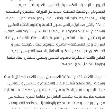
الريزون – الزومبا – الاكسسوار بالنحاس – العروسة السحرية –
الديكوباج ) ، وقدمت المكتبة العديد من الدورات المتميزة والمتجدده
والتى يتم تحديدها طبقا لاحتياجات الاطفال ومن هذه الدورات – دورة
“Aim ” والذى يعد اول برنامج مصرى لتنمية و تطوير الذكاء العقلى
باستخدام تقنيات متطورة تنمى مهارات (التركيز – سرعة الاستجابة. –
قدرات تخيل عالية- الثقة فى النفس قوة الملاحظة -القدرة على اتخاذ
القرارات و حل المشكلات – الذاكرة الفوتوغرافية) ، كونكت بلس و
الدسكفرى : حيث تقدم المكتبة للاطفال المنهج المدرسى الجديد
الخاص باللغة الانجليزية باسلوب تفاعلى وعملى للاطفال ايمانا منها
بدورها التكاملى مع المدرسة .
– دورات اللغات : تقدم المكتبة العديد من دورات اللغات للاطفال لتنيمة
وتقوية اللغة لديهم شملت اللغات (الانجليزى والفرنسى والالمانى ).
دورات الروبوت : تقوم المكتبة من خلالها بتدريس تخصصات مستقبلية
مهمة بطريقة مرحة. يكتسب الطفل من خلالها الخبرة العملية في
مجال الروبوتات و هندسة التحكم بالإضافة إلى معالجة المعلومات