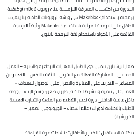
والتحكم بها بواسطة وحدات التحكم الدقيقة. ليتمكن فى نهاية
الــدورة من اكتســاب المعرفة اللازمــــة لبناء روبوت (mBot )وكيفية
برمجته باستخدام Makeblock فى ورشة الروبوتات الخاصة بنا يتعرف
الطفل على البرمجة المرئية باستخدام Makeblock و أيضاً البرمجة
القائمة على الأكواد باستخدام لغة البرمجة بايثون.
صغار انيشتاين تنمى لدى الطفل المهارات الابداعية والفنية – العمل
الجماعى – المشاركة الفعالة مع الاخرين – الثقة بالنفس – التعبير عن
المشاعر – التدريب على المثابرة والاصرار على الوصول للاهداف –
العمل على تنمية وتنشيط الذاكرة ، طبيب صغير: جسم الإنسان جولة
داخل عالمة الداخلى دورة تدمج التعليم مع المتعة والتجارب العملية
لأطباء بالاضافة لدورات ( عالم الفضاء – الجيولوجى الصغير –
الكورشية)
مكتبة المستقبل “للكبار والأطفال” : نشاط “دعوة للقراءة”: