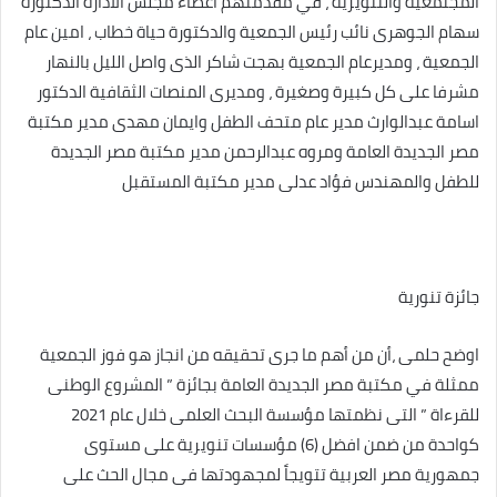
المجتمعية والتنويرية ، في مقدمتهم اعضاء مجلس الادارة الدكتورة
سهام الجوهرى نائب رئيس الجمعية والدكتورة حياة خطاب ، امين عام
الجمعية ، ومديرعام الجمعية بهجت شاكر الذى واصل الليل بالنهار
مشرفا على كل كبيرة وصغيرة ، ومديرى المنصات الثقافية الدكتور
اسامة عبدالوارث مدير عام متحف الطفل وايمان مهدى مدير مكتبة
مصر الجديدة العامة ومروه عبدالرحمن مدير مكتبة مصر الجديدة
للطفل والمهندس فؤاد عدلى مدير مكتبة المستقبل
جائزة تنورية
اوضح حلمى ،أن من أهم ما جرى تحقيقه من انجاز هو فوز الجمعية
ممثلة في مكتبة مصر الجديدة العامة بجائزة ” المشروع الوطنى
للقرءاة ” التى نظمتها مؤسسة البحث العلمى خلال عام 2021
كواحدة من ضمن افضل (6) مؤسسات تنويرية على مستوى
جمهورية مصر العربية تتويجاً لمجهودتها فى مجال الحث على