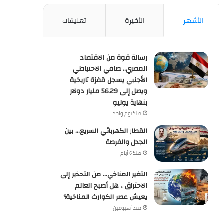
الأشهر
الأخيرة
تعليقات
رسالة قوة من الاقتصاد
المصري.. صافي الاحتياطي
الأجنبي يسجل قفزة تاريخية
ويصل إلى 56.29 مليار دولار
بنهاية يوليو
منذ يوم واحد
القطار الكهربائي السريع… بين
الجدل والفرصة
منذ 6 أيام
التغير المناخي… من التحذير إلى
الاحتراق ، هل أصبح العالم
يعيش عصر الكوارث المناخية؟
منذ أسبوعين