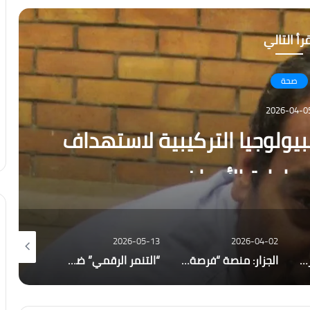
رأ التالي
صحة
2026-04-0
بيولوجيا التركيبية لاستهداف
ي إدارة الأمراض
026-04-09
2026-05-13
2026-04-02
حبيس الأدراج .. مشروع لـ شباب المستقبل يعيد للإسكندرية رونقها بتمويل خارج الموازنة العامة
الجزار: منصة “فرصة” تراهن على تبسيط الاستثمار وبناء وعي مالي جديد
“التنمر الرقمي” ضد المرأة مشروع تخرج بتربية عين شمس