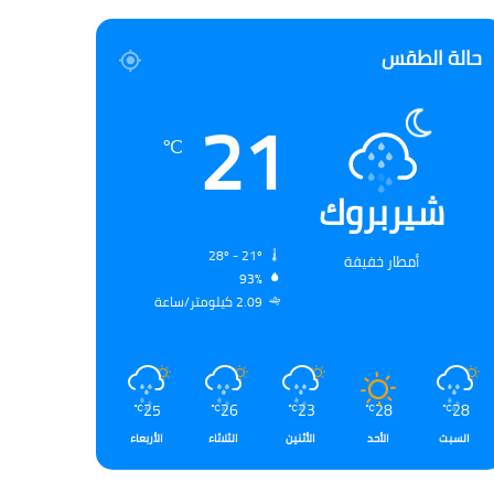
حالة الطقس
21
℃
شيربروك
28º - 21º
أمطار خفيفة
93%
2.09 كيلومتر/ساعة
25
26
23
28
28
℃
℃
℃
℃
℃
السبت
الأحد
الأثنين
الثلاثاء
الأربعاء