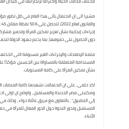
مختلف مجالات الحياة واحتراماً لإنجازاتها في ميدان ال
مشيرا الى ان الاحتفال يأتى هذا العام في ظل تطور مؤش
إجراءات إيجابية بشأن تعزيز تمكين المرأة وتحفيز مشار
دون الحصول على حقوقها، بما يدعم جهود الدولة لتحقي
مثمنا الإصلاحات والإجراءات الغير مسبوقة التى اتخذته
المستدامة المتعلقة بالمساواة بين الجنسين، مؤكدًا 
بشأن تمكين المرأة على كافة المستويات.
اكد حلمى ، على ان الاحتفالات تشهدها كافة المنصات ا
ومكتبتى مصر الجديدة والمستقبل ، واوضح ان اولى احتف
إلي التطبيق” ، بالتعاون مع فريق عائلة حواء ، وذلك في
المستقبل وتدور الندوة حول الدور الفعال للمرأة في حم
الأبناء .