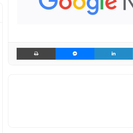
تويتر
لينكدإن
ماسنجر
طباعة