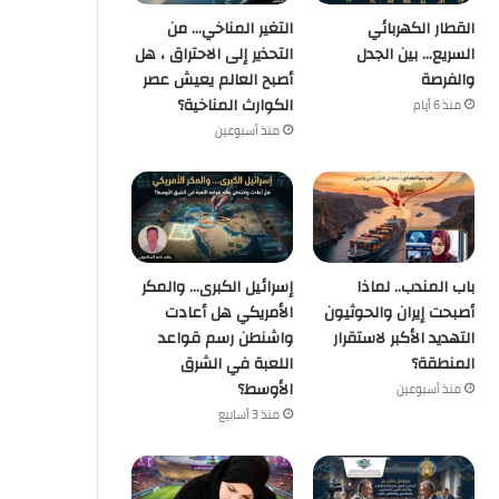
القطار الكهربائي
التغير المناخي… من
السريع… بين الجدل
التحذير إلى الاحتراق ، هل
والفرصة
أصبح العالم يعيش عصر
الكوارث المناخية؟
منذ 6 أيام
منذ أسبوعين
باب المندب.. لماذا
إسرائيل الكبرى… والمكر
أصبحت إيران والحوثيون
الأمريكي هل أعادت
التهديد الأكبر لاستقرار
واشنطن رسم قواعد
المنطقة؟
اللعبة في الشرق
الأوسط؟
منذ أسبوعين
منذ 3 أسابيع