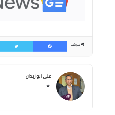
فيسبوك
شاركها
على ابو زيدان
موقع
الويب