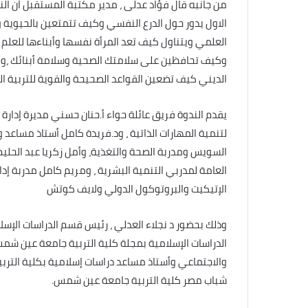
الاول يدور حول الدرع النفسي وكيف تتمتعين بالحيوية وا
العلمي ويتناول كيف تعد المرأة نفسها وأبناءها للعلم
وكيف تحافظين على سلامتك الصحية وسلامة أبنائك ،و الد
الديني كيف تضعين القواعد الصحيحة والقوية للتربية الد
يقدم الندوة فريق عائلة حواء أ.حنان حسني مديرة إدار
لتنمية المهارات الذاتية ، ود.فريدة كامل أستاذ مساع
السويس ومدربة الصحة والتغذية، وأمل زكريا عبد الحليم
العامة لمدربي التنمية البشرية ، ومريم كامل مدربة إدارة 
الإتيكيت والبروتوكول الدولي ولايف كوتش
وذلك بحضور د نجلاء العدلي ، رئيس قسم الدراسات الإسل
الدراسات الإسلامية بمجلة كلية التربية جامعة عين ش
والاجتماعي وأستاذ مساعد دراسات إسلامية بكلية التر
شباب مصر كلية التربية جامعة عين شمس.