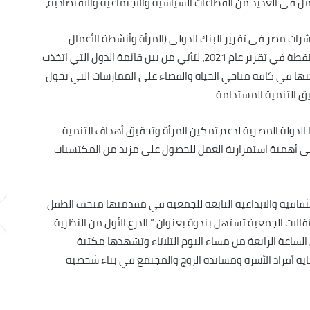
عمل في العديد من القطاعات السياسية والاجتماعية والاقتصادية،
رات مصر في تقرير البنك الدولي (المرأة وأنشطة الأعمال
والقانون لعام 2022)، لتحصل على 50.6 نقطة مقابل 45 نقطة في تقرير عام 2021، لتأتي من بين قائمة الدول التي اتخذت
كتها في كافة مناحي الحياة والقضاء على الممارسات التي تحول
ق التنمية المستدامة.
ا الدولة المصرية لدعم تمكين المرأة وتحقيق أهداف التنمية
على أهمية استمرارية العمل للحصول على مزيد من المكتسبات
لثقافية والابداعية التابعة للجمعية في مقدمتها متحف الطفل
الات الجمعية تستهل بندوة بعنوان ” الدرع الأول من النظرية
 الساعة الرابعة من مساء اليوم الثلاثاء وتشهدها مكتبة
اية أفراد الأسرة ومساندة الزوج والمجتمع في بناء شخصية