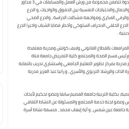
من جانبه قال فؤاد عدلى ، مدير مكتبة المستقبل ان الندوة تتضمن مجموعة من ورش العمل والمسابقات في 3 محاور
لجمال والاحتياجات النفسية بين الحقوق والواجبات ،و الدرع
 والرقي الفكري ومواجهة مشكلات الدراسة ، والدرع الصحي
رع الخلقي الانحراف السلوكي وأخطر قضايا الشباب واخيرا الدرع
ينية .
ة المرافعات بالقطاع القانوني ولايف كوتش ومدربة معتمدة
د ورئيس قسم الصحة والمجتمع كلية التمريض جامعة قناة
 مدربة بمركز تطوير التعليم الجامعي واستشاري تدريب بالنقابة
الذات والإرشاد التربوي والأسري ، و.رانيا عبد العزيز مدربة
امية، بكلية التربية جامعة القصيم سابقا وعضو تحكيم لأبحاث
مس وعضو لجنة خدمة المجتمع والمسئولة عن النشاط الثقافي
بية جامعة عين شمس ، و آية إيهاب محمد ، منسقة نشاط أسرة