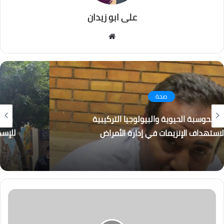
على ابو زيدان
موقع
الويب
الأخبار
حبيس الأدراج .. مشروع لـ شباب المستقبل يعيد
للإسكندرية رونقها بتمويل خارج الموازنة العامة