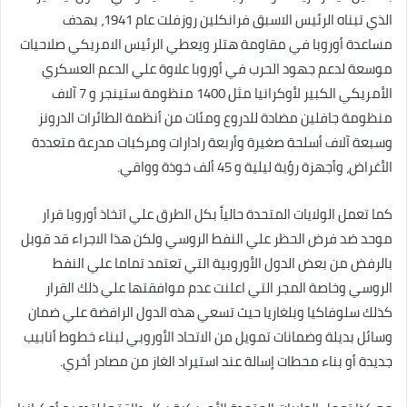
الذي تبناه الرئيس الاسبق فرانكلين روزفلت عام 1941، بهدف
مساعدة أوروبا في مقاومة هتلر ويعطي الرئيس الامريكي صلاحيات
موسعة لدعم جهود الحرب في أوروبا علاوة علي الدعم العسكري
الأمريكي الكبير لأوكرانيا مثل 1400 منظومة ستينجر و 7 آلاف
منظومة جافلين مضادة للدروع ومئات من أنظمة الطائرات الدرونز
وسبعة آلاف أسلحة صغيرة وأربعة رادارات ومركبات مدرعة متعددة
الأغراض، وأجهزة رؤية ليلية و 45 ألف خوذة وواقي.
كما تعمل الولايات المتحدة حالياً بكل الطرق علي اتخاذ أوروبا قرار
موحد ضد فرض الحظر علي النفط الروسي ولكن هذا الاجراء قد قوبل
بالرفض من بعض الدول الأوروبية التي تعتمد تماما علي النفط
الروسي وخاصة المجر التي اعلنت عدم موافقتها علي ذلك القرار
كذلك سلوفاكيا وبلغاريا حيث تسعي هذه الدول الرافضة علي ضمان
وسائل بديلة وضمانات تمويل من الاتحاد الأوروبي لبناء خطوط أنابيب
جديدة أو بناء محطات إسالة عند استيراد الغاز من مصادر أخري.