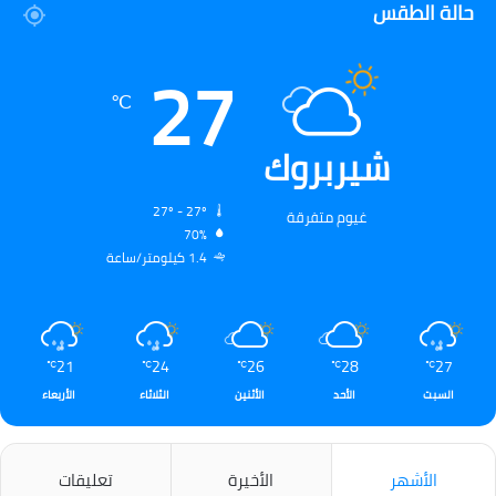
حالة الطقس
27
℃
شيربروك
27º - 27º
غيوم متفرقة
70%
1.4 كيلومتر/ساعة
21
24
26
28
27
℃
℃
℃
℃
℃
السبت
الأحد
الأثنين
الثلاثاء
الأربعاء
الأشهر
الأخيرة
تعليقات