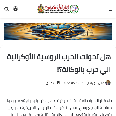
القائمة
تسجيل
بح
الدخول
عن
هل تحولت الحرب الروسية الأوكرانية
الي حرب بالوكالة؟!
على ابو زيدان
2022-05-13
4 دقائق
جاء قرار الولايات المتحدة الأمريكية بدعم أوكرانيا بمبلغ 40 مليار دولار
مفاجئة للجميع وفي نفس التوقيت قام الرئيس الأمريكية جو بايدن
بتفعيل آلية رمزية تعود للحرب العالمية الثانية وهي قانون ليندليز