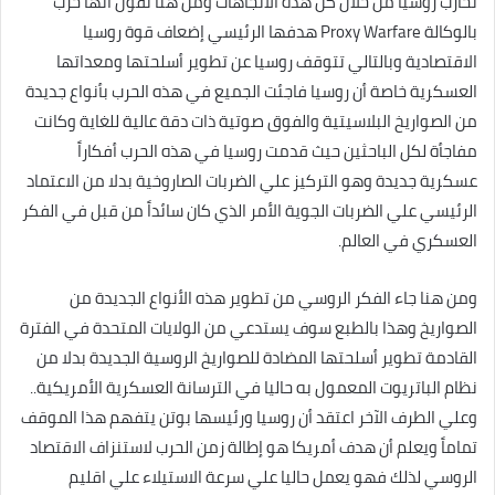
تحارب روسيا من خلال كل هذه الاتجاهات ومن هنا نقول أنها حرب
بالوكالة Proxy Warfare هدفها الرئيسي إضعاف قوة روسيا
الاقتصادية وبالتالي تتوقف روسيا عن تطوير أسلحتها ومعداتها
العسكرية خاصة أن روسيا فاجئت الجميع في هذه الحرب بأنواع جديدة
من الصواريخ البلاسيتية والفوق صوتية ذات دقة عالية للغاية وكانت
مفاجأة لكل الباحثين حيث قدمت روسيا في هذه الحرب أفكاراً
عسكرية جديدة وهو التركيز علي الضربات الصاروخية بدلا من الاعتماد
الرئيسي علي الضربات الجوية الأمر الذي كان سائداً من قبل في الفكر
العسكري في العالم.
ومن هنا جاء الفكر الروسي من تطوير هذه الأنواع الجديدة من
الصواريخ وهذا بالطبع سوف يستدعي من الولايات المتحدة في الفترة
القادمة تطوير أسلحتها المضادة للصواريخ الروسية الجديدة بدلا من
نظام الباتريوت المعمول به حاليا في الترسانة العسكرية الأمريكية..
وعلي الطرف الآخر اعتقد أن روسيا ورئيسها بوتن يتفهم هذا الموقف
تماماً ويعلم أن هدف أمريكا هو إطالة زمن الحرب لاستنزاف الاقتصاد
الروسي لذلك فهو يعمل حاليا علي سرعة الاستيلاء علي اقليم