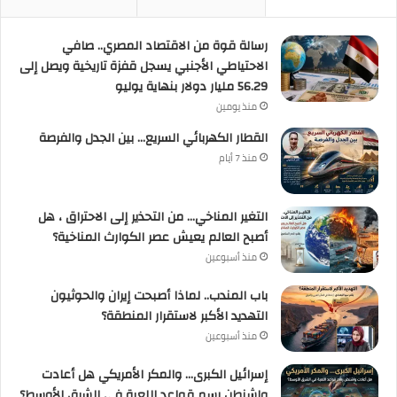
رسالة قوة من الاقتصاد المصري.. صافي
الاحتياطي الأجنبي يسجل قفزة تاريخية ويصل إلى
56.29 مليار دولار بنهاية يوليو
منذ يومين
القطار الكهربائي السريع… بين الجدل والفرصة
منذ 7 أيام
التغير المناخي… من التحذير إلى الاحتراق ، هل
أصبح العالم يعيش عصر الكوارث المناخية؟
منذ أسبوعين
باب المندب.. لماذا أصبحت إيران والحوثيون
التهديد الأكبر لاستقرار المنطقة؟
منذ أسبوعين
إسرائيل الكبرى… والمكر الأمريكي هل أعادت
واشنطن رسم قواعد اللعبة في الشرق الأوسط؟