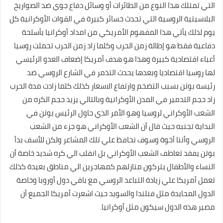
التي تمتلك هذا النوع من الطائرات أو وسائل دفاع جوي ضد الصواريخ
البلاسيتية الروسية التي تحدث خسائر كبيرة في القوات الأوكرانية كل
يوم لذلك يأتي هذا المفهوم الأمريكي من امداد أوكرانيا بأسلحة
دفاعية فقط هو إطالة زمن الحرب وكلما زاد زمن الحرب تحملت روسيا
أعباء اقتصادية كبيرة وهذا هو هدف أمريكا إضعاف العدو الرئيسي
لها روسيا اقتصاديا وبعدها يحدث التذمر في الشارع الروسي ضد
رئيسه بوتن بسبب التضخم وارتفاع الاسعار كذلك كلما زادت مدة الحرب
زاد حجم التدمير في المدن الأوكرانية وبالتالي يزيد حجم الكره من
الشعب الأوكراني لروسيا وهو الأمر الذي حاول الرئيس بوتن في
البداية تجنبه حيث قال أن الشعب الأوكراني هو جزء من الشعب
الروسي وأننا أخوة وسوف نحافظ علي تلك المشاعر ولكن للأسف بدأ
بوتن يفقد تعاطف الشعب الأوكراني بل انقلب الي كره شديد خاصة أن
النساء والأطفال يتركون منازلهم كمهاجرين الي مناطق بعيدة كذلك
تعمل أمريكا علي زيادة التباعد الروسي مع باقي دول أوروبا وخاصة
الدول المحايدة مثل فنلندا والسويد حيث اشعرت أمريكا الجميع أن
مصير هذه الدول سيكون مثل أوكرانيا.