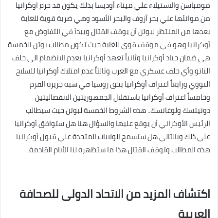
مومباسن والاستيلاء علي ميناء أوديسا بذلك يكون قد حرم اوكرانيا
من موانئها علي بحر آزوف والبحر الأسود وهي ضربة قوية للغاية
بعدها من المنتظر لبوتن أن يوقف القتال ويبدأ في التفاوض مع
أوكرانيا وهو في موقف قوي للغاية حيث تكون مطالب بوتن الخمسة
هي ضمان حياد أوكرانيا وثانياً تعهد أوكرانيا بعدم الانضمام الي حلف
الناتو وأي حلف عسكري مع الغرب وثالثاً عدم امتلاك أوكرانيا للسلاح
النووي ورابعاً اعتراف أوكرانيا بحق روسيا في شبه جزيرة القرم
وخامساً اعتراف أوكرانيا باستقلال الجمهوريتين الانفصاليتين
دونيتسك ولوغانسك.. هذه الشروط الخمسة لبوتن حيث سيطالب
الرئيس الأوكراني أن يوقع عليها والسؤال هنا هل ستوافق أوكرانيا
علي ذلك وبالتالي هل ستسمح الولايات المتحدة علي قبول أوكرانيا
هذه المطالب وتوقف القتال هذا ما ستظهره لنا الأيام القادمة.
اكتشاف المزيد من الاتحاد الدولى للصحافة
العربية