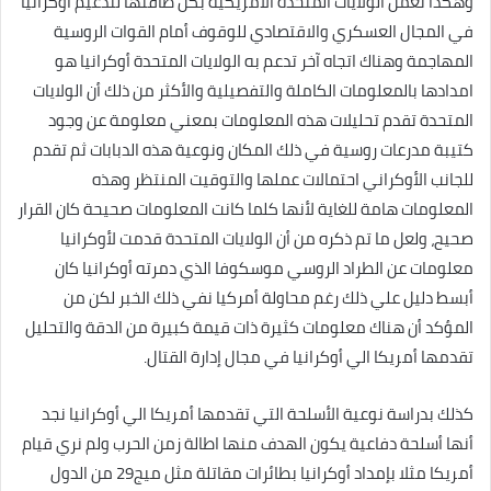
وهكذا تعمل الولايات المتحدة الأمريكية بكل طاقتها لتدعيم أوكرانيا
في المجال العسكري والاقتصادي للوقوف أمام القوات الروسية
المهاجمة وهناك اتجاه آخر تدعم به الولايات المتحدة أوكرانيا هو
امدادها بالمعلومات الكاملة والتفصيلية والأكثر من ذلك أن الولايات
المتحدة تقدم تحليلات هذه المعلومات بمعني معلومة عن وجود
كتيبة مدرعات روسية في ذلك المكان ونوعية هذه الدبابات ثم تقدم
للجانب الأوكراني احتمالات عملها والتوقيت المنتظر وهذه
المعلومات هامة للغاية لأنها كلما كانت المعلومات صحيحة كان القرار
صحيح، ولعل ما تم ذكره من أن الولايات المتحدة قدمت لأوكرانيا
معلومات عن الطراد الروسي موسكوفا الذي دمرته أوكرانيا كان
أبسط دليل علي ذلك رغم محاولة أمركيا نفي ذلك الخبر لكن من
المؤكد أن هناك معلومات كثيرة ذات قيمة كبيرة من الدقة والتحليل
تقدمها أمريكا الي أوكرانيا في مجال إدارة القتال.
كذلك بدراسة نوعية الأسلحة التي تقدمها أمريكا الي أوكرانيا نجد
أنها أسلحة دفاعية يكون الهدف منها اطالة زمن الحرب ولم نري قيام
أمريكا مثلا بإمداد أوكرانيا بطائرات مقاتلة مثل ميج29 من الدول