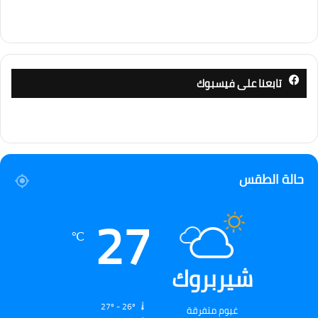
تابعنا على فيسبوك
حالة الطقس
27
℃
شيربروك
27º - 26º
غيوم متفرقة