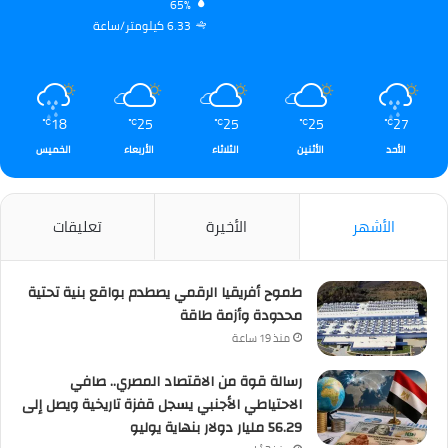
65%
6.33 كيلومتر/ساعة
18
25
25
25
27
℃
℃
℃
℃
℃
الأحد
الأثنين
الثلاثاء
الأربعاء
الخميس
الأشهر
الأخيرة
تعليقات
طموح أفريقيا الرقمي يصطدم بواقع بنية تحتية
محدودة وأزمة طاقة
منذ 19 ساعة
رسالة قوة من الاقتصاد المصري.. صافي
الاحتياطي الأجنبي يسجل قفزة تاريخية ويصل إلى
56.29 مليار دولار بنهاية يوليو