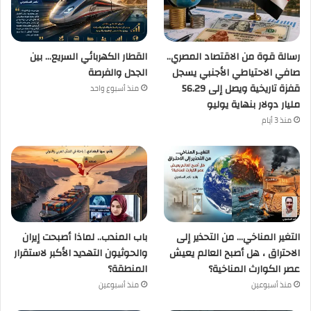
رسالة قوة من الاقتصاد المصري..
القطار الكهربائي السريع… بين
صافي الاحتياطي الأجنبي يسجل
الجدل والفرصة
قفزة تاريخية ويصل إلى 56.29
منذ أسبوع واحد
مليار دولار بنهاية يوليو
منذ 3 أيام
التغير المناخي… من التحذير إلى
باب المندب.. لماذا أصبحت إيران
الاحتراق ، هل أصبح العالم يعيش
والحوثيون التهديد الأكبر لاستقرار
عصر الكوارث المناخية؟
المنطقة؟
منذ أسبوعين
منذ أسبوعين