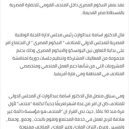
عقد بمقر الايكوم المصرى داخل المتحف القومى للحضارة المصرية
بالفسطاط مصر القديمة .
قال الدكتور اسامة عبدالوارث رئيس مجلس ادارة اللجنة الوطنية
المصرية للمجلس الدولي للمتاحف ” الايكوم المصرى ” ان الاجتماع اقر
على بداية التعاون بين اليونسكو والايكوم المصرى، وذلك بدعم
مجموعة من الفعاليات المشتركة وتنظيم جلسات دورية لمناقشة
المشروعات التي من شأنها دعم العمل المتحفي ومتخصصي
المتاحف في المنطقة وفي قارة أفريقيا.
وفى سياق متصل قال الدكتور اسامة عبدالوارث ان المجلس الدولى
للمتاحف كان ان اقر من عدة اشهرتعريفًا جديدًا لكلمة “متحف” لأول
مرة منذ 50 عامًا ، حيث نص القرار ان “المتحف هو مؤسسة دائمة غير
هادفة للربح تعمل في خدمة المجتمع وتقوم بالبحث ، وجمع ، وحفظ ،
وتفسير ، وعرض التراث المادي وغير المادي. المتاحف مفتوحة