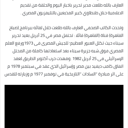
العارف بالله طلعت مدير تحرير باخبار اليوم والحلقة من تقديم
الاعلامية حنان طنطاوي كبير المذيعين بالتليفزيون المصري .
وتحدث الكاتب الصحفي العارف بالله طلعت خلال لقائه ببرنامج (صباح
القاهرة) قناة (القاهرة) قائلا : تحتفل مصر في 25 أبريل بعيد تحرير
سيناء حيث تكلل العبور العظيم؛ للجيش المصرى فى 1973ورفع العلم
المصري فوق شبه جزيرة سيناء بعد استعادتها كاملة من المحتل
الإسرائيلي فى 25 أبريل 1982 .ومهدت حرب أكتوبر الطريق لعقد
اتفاق كامب ديفيد بين مصر وإسرائيل الذي عقد في سبتمبر 1978 م
على اثر مبادرة “السادات “التاريخية في نوفمبر 1977 م وزيارته للقدس