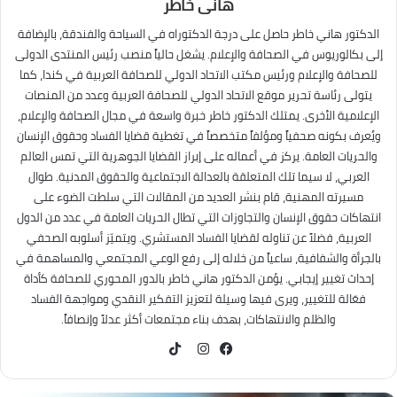
هانى خاطر
الدكتور هاني خاطر حاصل على درجة الدكتوراه في السياحة والفندقة، بالإضافة
إلى بكالوريوس في الصحافة والإعلام. يشغل حالياً منصب رئيس المنتدى الدولى
للصحافة والإعلام ورئيس مكتب الاتحاد الدولي للصحافة العربية في كندا، كما
يتولى رئاسة تحرير موقع الاتحاد الدولي للصحافة العربية وعدد من المنصات
الإعلامية الأخرى. يمتلك الدكتور خاطر خبرة واسعة في مجال الصحافة والإعلام،
ويُعرف بكونه صحفياً ومؤلفاً متخصصاً في تغطية قضايا الفساد وحقوق الإنسان
والحريات العامة. يركز في أعماله على إبراز القضايا الجوهرية التي تمس العالم
العربي، لا سيما تلك المتعلقة بالعدالة الاجتماعية والحقوق المدنية. طوال
مسيرته المهنية، قام بنشر العديد من المقالات التي سلطت الضوء على
انتهاكات حقوق الإنسان والتجاوزات التي تطال الحريات العامة في عدد من الدول
العربية، فضلاً عن تناوله لقضايا الفساد المستشري. ويتميّز أسلوبه الصحفي
بالجرأة والشفافية، ساعياً من خلاله إلى رفع الوعي المجتمعي والمساهمة في
إحداث تغيير إيجابي. يؤمن الدكتور هاني خاطر بالدور المحوري للصحافة كأداة
فعّالة للتغيير، ويرى فيها وسيلة لتعزيز التفكير النقدي ومواجهة الفساد
والظلم والانتهاكات، بهدف بناء مجتمعات أكثر عدلاً وإنصافاً.
TikTok
فيسبوك
انستقرام