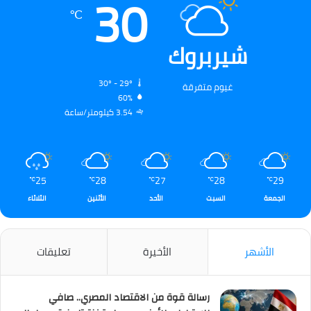
30
℃
شيربروك
30º - 29º
غيوم متفرقة
60%
3.54 كيلومتر/ساعة
25
28
27
28
29
℃
℃
℃
℃
℃
الجمعة
السبت
الأحد
الأثنين
الثلاثاء
الأشهر
الأخيرة
تعليقات
رسالة قوة من الاقتصاد المصري.. صافي