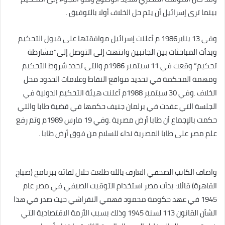
بينما ترى إسرائيل أن يتم حل الخلاف أولا بالتوفيق .
وفي 13 يناير1986 م أعلنت إسرائيل موافقتها على قبول التحكيم
وبدأت المباحثات بين الجانبين وانتهت إلى التوصل إلى”مشارطة
تحكيم” وقعت في 11 سبتمبر 1986م والتى تحدد شروط التحكيم
ومهمة المحكمة في تحديد مواقع النقاط وعلامات الحدود محل
الخلاف .وفي 30 سبتمبر 1988م أعلنت هيئة التحكيم الدولية في
الجلسة التي عقدت في برلمان جنيف حكمها في قضية طابا والتي
حكمت بالإجماع أن طابا أرض مصرية .وفي 19 مارس 1989م وتم رفع
علم مصر على طابا المصرية نداء للسلام من فوق أرض طابا .
واضاف الكاتب الصحفي العارف بالله طلعت خلال لقائه ببرنامج (صباح
القاهرة) قائلا: بدأت مصر استخدام التوقيت الصيفي في مصر عام
1945 في عهد حكومة محمود فهمي النقراشي حيث صدر في هذا
الشأن القانون 113 لسنة 1945 وذلك بسبب الأزمة الاقتصادية التي