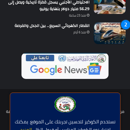
الاحتياطي الأجنبي يسجل قفزة تاريخية ويصل إلى
56.29 مليار دولار بنهاية يوليو
منذ 23 ساعة
القطار الكهربائي السريع… بين الجدل والفرصة
منذ 6 أيام
حقوق النشر © | جميع الحقوق محفوظة للاتحاد الدولى للصحافة العربية
2026
من نحن؟
هيئة التحرير
عضوية الإتحاد
سياسة الخصوصية
شروط الخدمة
للإعلان
اتصل بنا
نستخدم الكوكيز لتحسين تجربتك على الموقع. يمكنك
اختيار نوع الكوكيز المناسب أو قبول الكل.
المزيد
.