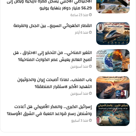
الاحتياطي الأجنبي يسجل قفزة تاريخية ويصل إلى
56.29 مليار دولار بنهاية يوليو
منذ 23 ساعة
القطار الكهربائي السريع… بين الجدل والفرصة
منذ 6 أيام
التغير المناخي… من التحذير إلى الاحتراق ، هل
أصبح العالم يعيش عصر الكوارث المناخية؟
منذ أسبوعين
باب المندب.. لماذا أصبحت إيران والحوثيون
التهديد الأكبر لاستقرار المنطقة؟
منذ أسبوعين
إسرائيل الكبرى… والمكر الأمريكي هل أعادت
واشنطن رسم قواعد اللعبة في الشرق الأوسط؟
منذ 3 أسابيع