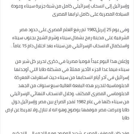
وإسرائيل إلى انسحاب إسرائيلي كامل من شبة جزيرة سيناء وعودة
السيادة المصرية على كامل ترابها المصرى
وفى يوم ‏25‏ إبريل‏1982‏ تم رفع العلم المصري على حدود مصر
الشرقية على مدينة رفح بشمال سيناء وشرم الشيخ بجنوب سيناء
واستكمال الانسحاب الإسرائيلي من سيناء بعد احتلال دام 15 عاماً .
وإعلان هذا اليوم عيداً قوميا مصريا في ذكرى تحرير كل شبر من
سيناء فيما عدا الجزء الأخير ممثلاً في مشكلة طابا التي أوجدتها
إسرائيل في آخر أيام انسحابها من سيناء حيث استغرقت المعركة
الدبلوماسية لتحرير هذه البقعة الغالية سبع سنوات من الجهد
الدبلوماسي المصرى المكثف‏ .وخلال الانسحاب النهائي الإسرائيلي
من سيناء كلها في عام 1982 تفجر الصراع بين مصر وإسرائيل حول
طابا وعرضت مصر موقفها بوضوح وهو انه لا تنازل ولا تفريط عن ارض
طابا
وقد كان الموقف المصري شديد الوضوح وهو اللجوء إلى التحكيم