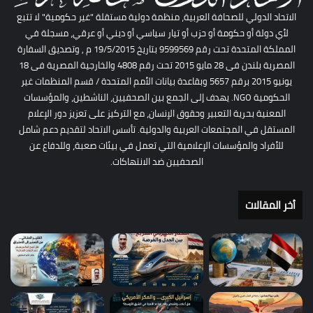
الاتحاد الدولي للصحافة العربية، منظمة دولية مستقلة "غير حكومية" لا تتبع
لأي دولة أو حكومة أو حزب أو تيار سياسي أو ديني أو عرقي، مسجلة في
المملكة المتحدة تحت رقم 9599569 بتاريخ 19/5/2015 م , وتصديق السفارة
المصرية بلندن فى 28 مايو 2015 تحت رقم 4808 والخارجية المصرية فى 18
يونيو 2015 برقم 5657 وبقاعدة بيانات الأمم المتحدة / قسم المنظمات غير
الحكومية NGO. يهدف إلى الجمع بين الصحفيين، الناشطين، والمؤسسات
المعنية بحرية التعبير وحقوق الإنسان، مع التركيز على تعزيز دور الإعلام
المستقل في المجتمعات العربية والدولية. تأسس الاتحاد لتقديم دعم شامل
للأفراد والمؤسسات الإعلامية التي تعمل في بيئات صعبة، وللدفاع عن
الصحفيين ضد الانتهاكات.
أخر المقالات