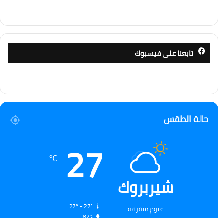
تابعنا على فيسبوك
حالة الطقس
27
℃
شيربروك
27º - 27º
غيوم متفرقة
82%