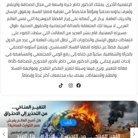
الإعلامية الأخرى. يمتلك الدكتور خاطر خبرة واسعة في مجال الصحافة والإعلام،
ويُعرف بكونه صحفياً ومؤلفاً متخصصاً في تغطية قضايا الفساد وحقوق الإنسان
والحريات العامة. يركز في أعماله على إبراز القضايا الجوهرية التي تمس العالم
العربي، لا سيما تلك المتعلقة بالعدالة الاجتماعية والحقوق المدنية. طوال
مسيرته المهنية، قام بنشر العديد من المقالات التي سلطت الضوء على
انتهاكات حقوق الإنسان والتجاوزات التي تطال الحريات العامة في عدد من الدول
العربية، فضلاً عن تناوله لقضايا الفساد المستشري. ويتميّز أسلوبه الصحفي
بالجرأة والشفافية، ساعياً من خلاله إلى رفع الوعي المجتمعي والمساهمة في
إحداث تغيير إيجابي. يؤمن الدكتور هاني خاطر بالدور المحوري للصحافة كأداة
فعّالة للتغيير، ويرى فيها وسيلة لتعزيز التفكير النقدي ومواجهة الفساد
والظلم والانتهاكات، بهدف بناء مجتمعات أكثر عدلاً وإنصافاً.
TikTok
فيسبوك
انستقرام
كُتاب
التغير المناخي… من التحذير إلى الاحتراق ، هل أصبح