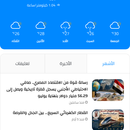
1.04 كيلومتر/ساعة
26
28
27
26
30
℃
℃
℃
℃
℃
الجمعة
السبت
الأحد
الأثنين
الثلاثاء
الأشهر
الأخيرة
تعليقات
رسالة قوة من الاقتصاد المصري.. صافي
الاحتياطي الأجنبي يسجل قفزة تاريخية ويصل إلى
56.29 مليار دولار بنهاية يوليو
منذ ساعتين
القطار الكهربائي السريع… بين الجدل والفرصة
منذ 5 أيام