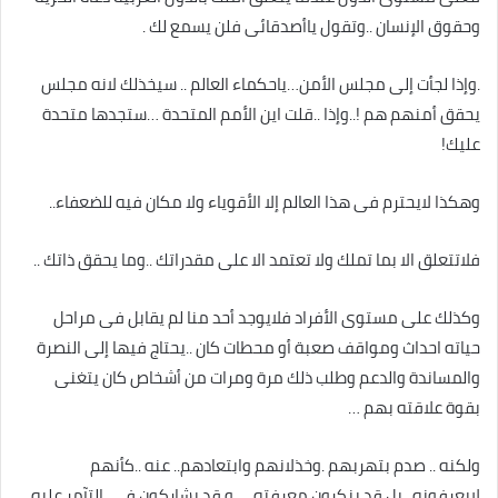
وحقوق الإنسان ..وتقول ياأصدقائى فلن يسمع لك .
.وإذا لجأت إلى مجلس الأمن…ياحكماء العالم .. سيخذلك لانه مجلس
يحقق أمنهم هم !..وإذا ..قلت اين الأمم المتحدة …ستجدها متحدة
عليك!
وهكذا لايحترم فى هذا العالم إلا الأقوياء ولا مكان فيه للضعفاء..
فلاتتعلق الا بما تملك ولا تعتمد الا على مقدراتك ..وما يحقق ذاتك ..
وكذلك على مستوى الأفراد فلايوجد أحد منا لم يقابل فى مراحل
حياته احداث ومواقف صعبة أو محطات كان ..يحتاج فيها إلى النصرة
والمساندة والدعم وطلب ذلك مرة ومرات من أشخاص كان يتغنى
بقوة علاقته بهم …
ولكنه .. صدم بتهربهم .وخذلانهم وابتعادهم.. عنه ..كأنهم
لايعرفونه.. بل قد ينكرون معرفته .. ..و قد يشاركون في. التآمر عليه