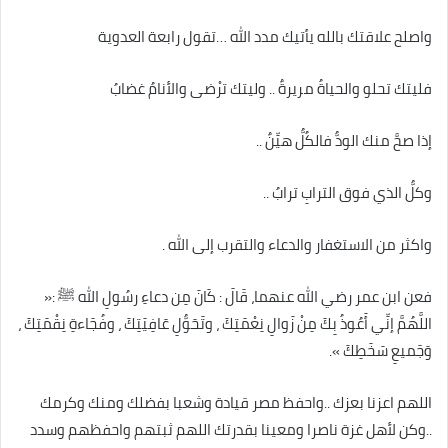
واصلح علاقتك بالله يأتيك مدد الله …تقول رابعة العدوية
فليتك تحلو والحياةُ مريرةٌ .. وليتك ترْضى والأنامُ غضابُ
إذا صحَّ منك الودُّ فالكُلُّ هيِّنٌ ..
وكلُّ الذي فوق الترابِ ترابُ ..
واكثر من الاستغفار والدعاء والتقرب إلى الله .
فعن ابن عمر رضي الله عنهما، قَالَ : كَانَ مِن دعاءِ رسُولِ الله ﷺ :«
اللَّهُمَّ إنِّي أَعُوذُ بِكَ مِنْ زَوالِ نِعْمَتِكَ ، وتَحَوُّلِ عَافِيَتِكَ ، وفُجَاءةِ نِقْمَتِكَ ،
وَجَميعِ سَخَطِكَ ».
اللهم اعزنا بعزك ..واحفظ مصر قيادة وشعبا بفضلك ومنك وكرمك
..وكن لأهل غزة ناصرا ومعينا بقدرتك اللهم ثبتهم واحفظهم وسدد