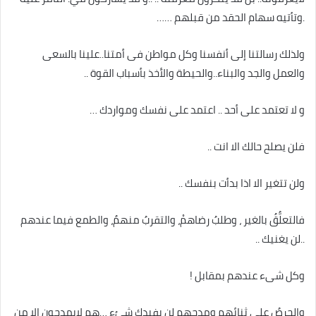
.وتأتيه سهام الحقد من قبلهم ……
ولذلك رسالتنا إلى أنفسنا وكل مواطن فى أمتنا..علينا بالسعى
والعمل والجد والبناء..والحيطة والأخذ بأسباب القوة ..
و لا تعتمد على أحد .. اعتمد على نفسك ومواردك …
فلن يصلح حالك الا انت ..
ولن تتغير الا اذا بدأت بنفسك ..
فالتعلُّقُ بالغير ، وطلبُ رضاهمْ، والتقربُ منهمُ، والطمع فيما عندهم
..لن يغنيك ..
وكل شىء عندهم بمقابل !
والحرصُ على ثنائِهم ومدحهم لن يفيدك شئء …هم لايمدحون الا من