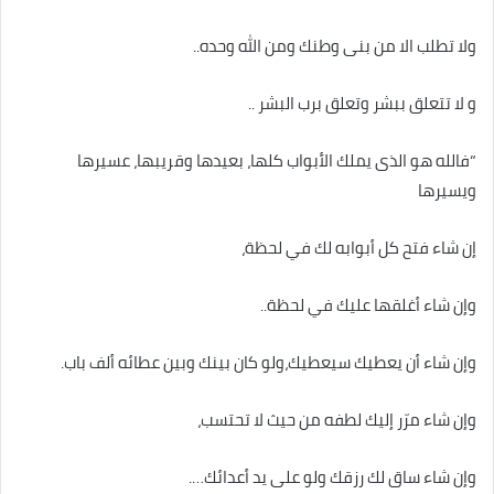
ولا تطلب الا من بنى وطنك ومن الله وحده..
و لا تتعلق ببشر وتعلق برب البشر ..
“فالله هو الذى يملك الأبواب كلها، بعيدها وقريبها، عسيرها
ويسيرها
إن شاء فتح كل أبوابه لك في لحظة،
وإن شاء أغلقها عليك في لحظة..
وإن شاء أن يعطيك سيعطيك،ولو كان بينك وبين عطائه ألف باب.
وإن شاء مرّر إليك لطفه من حيث لا تحتسب،
وإن شاء ساق لك رزقك ولو على يد أعدائك….