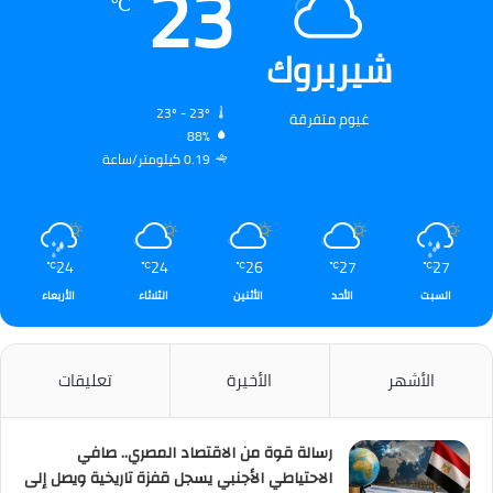
23
℃
شيربروك
23º - 23º
غيوم متفرقة
88%
0.19 كيلومتر/ساعة
24
24
26
27
27
℃
℃
℃
℃
℃
السبت
الأحد
الأثنين
الثلاثاء
الأربعاء
الأشهر
الأخيرة
تعليقات
رسالة قوة من الاقتصاد المصري.. صافي
الاحتياطي الأجنبي يسجل قفزة تاريخية ويصل إلى