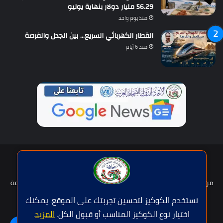
56.29 مليار دولار بنهاية يوليو
منذ يوم واحد
القطار الكهربائي السريع… بين الجدل والفرصة
منذ 6 أيام
حقوق النشر © | جميع الحقوق محفوظة للاتحاد الدولى للصحافة العربية
2026
من نحن؟
هيئة التحرير
عضوية الإتحاد
سياسة الخصوصية
شروط الخدمة
للإعلان
اتصل بنا
نستخدم الكوكيز لتحسين تجربتك على الموقع. يمكنك
اختيار نوع الكوكيز المناسب أو قبول الكل.
المزيد
.
فيسبوك
تويتر
يوتيوب
واتساب