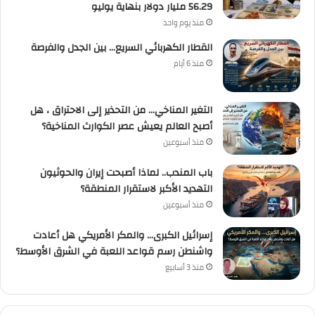
56.29 مليار دولار بنهاية يوليو
منذ يوم واحد
القطار الكهربائي السريع… بين الجدل والفرصة
منذ 6 أيام
التغير المناخي… من التحذير إلى الاحتراق ، هل
أصبح العالم يعيش عصر الكوارث المناخية؟
منذ أسبوعين
باب المندب.. لماذا أصبحت إيران والحوثيون
التهديد الأكبر لاستقرار المنطقة؟
منذ أسبوعين
إسرائيل الكبرى… والمكر الأمريكي هل أعادت
واشنطن رسم قواعد اللعبة في الشرق الأوسط؟
منذ 3 أسابيع