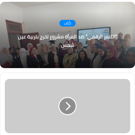
كُتاب
“التنمر الرقمي” ضد المرأة مشروع تخرج بتربية عين
شمس