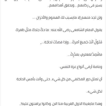
يسير فى ركابهم …ويحقق أهدافهم..
ولن تجد منهم إلا مايسبب لك الهموم والأحزان ….
يقول الامام الشافعى رضى الله عنه : ما حكَّ جلدكَ مثلُ ظفركَ
فَتَوَلَّ أنْتَ جَميعَ أمركْ….وإذا قصدْتَ لحاجَة… ٍ
فاقْصِدْ لمعترفٍ بقدْرِكْ…
وعامة أرقى أنواع عزة النفس..
أن تمثل دور المكتفي من كل شيء.. حتى وأنت بأمس الحاجة
لكل شيء..
وهذا مايغيظ الدول الغربية منا الان .وكانوا يراهنون عليه!..