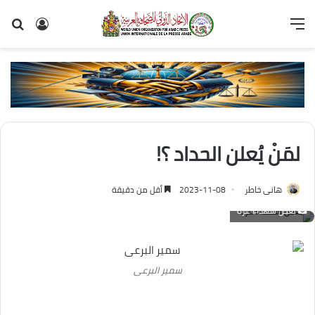
القائمة
تسجيل
بح
الدخول
عن
لمَنْ يُعلن الحداد ؟!
هانى خاطر
2023-11-08
أقل من دقيقة
بعض شهداء غزة
سمير البرعى