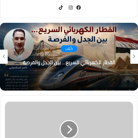
TikTok
فيسبوك
انستقرام
كُتاب
القطار الكهربائي السريع… بين الجدل والفرصة