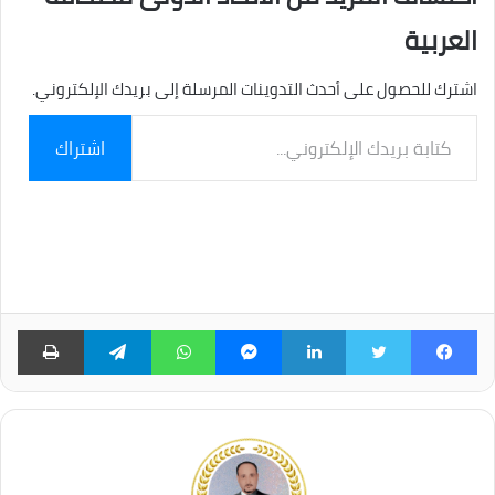
العربية
اشترك للحصول على أحدث التدوينات المرسلة إلى بريدك الإلكتروني.
كتابة
اشتراك
بريدك
الإلكتروني...
فيسبوك
تويتر
لينكدإن
ماسنجر
واتساب
تيلقرام
طبا