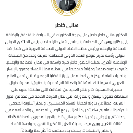
هانى خاطر
الدكتور هاني خاطر حاصل على درجة الدكتوراه في السياحة والفندقة، بالإضافة
إلى بكالوريوس في الصحافة والإعلام. يشغل حالياً منصب رئيس المنتدى الدولى
للصحافة والإعلام ورئيس مكتب الاتحاد الدولي للصحافة العربية في كندا، كما
يتولى رئاسة تحرير موقع الاتحاد الدولي للصحافة العربية وعدد من المنصات
الإعلامية الأخرى. يمتلك الدكتور خاطر خبرة واسعة في مجال الصحافة والإعلام،
ويُعرف بكونه صحفياً ومؤلفاً متخصصاً في تغطية قضايا الفساد وحقوق الإنسان
والحريات العامة. يركز في أعماله على إبراز القضايا الجوهرية التي تمس العالم
العربي، لا سيما تلك المتعلقة بالعدالة الاجتماعية والحقوق المدنية. طوال
مسيرته المهنية، قام بنشر العديد من المقالات التي سلطت الضوء على
انتهاكات حقوق الإنسان والتجاوزات التي تطال الحريات العامة في عدد من الدول
العربية، فضلاً عن تناوله لقضايا الفساد المستشري. ويتميّز أسلوبه الصحفي
بالجرأة والشفافية، ساعياً من خلاله إلى رفع الوعي المجتمعي والمساهمة في
إحداث تغيير إيجابي. يؤمن الدكتور هاني خاطر بالدور المحوري للصحافة كأداة
فعّالة للتغيير، ويرى فيها وسيلة لتعزيز التفكير النقدي ومواجهة الفساد
والظلم والانتهاكات، بهدف بناء مجتمعات أكثر عدلاً وإنصافاً.