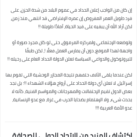
إن كان من الواجب إعلان الحداد في عموم البلاد من شدة الحزن، على
فرد طويل العمر المفروض إن عمره الإفتراضي قد انتهي منذ زمن،
لكن أراد الله أن يبقيه على قيد الحياة، آمادًا طويلة !!
ولوضعه الإجتماعي ولمركزه المرموق، حتى لو كان مجرد صورة أو
واجهة لهذا الموقع، دون أن يمارس العمل فعلًا !، لكن طبقًا
للبروتوكول والدواعي السياسة تعلن الدولة الحداد العام على رحيله !!
لكن عندما يلقى الآلاف حتفهم نتيجة المجازر الوحشية التي تقوم بها
إسرائيل، لا تعلن أي دولة الحداد على أرواح هؤلاء الشهداء !!؛ بل نجد
بعض الدول تقيم الإحتفالات والمهرجانات والمواسم الفنية، كأنه لا
يحدث شىء، ولا الإهتمام بضحايا الحرب في غزة، مع عدو الإنسانية،
عدو الأمة العربية !!!
اكتشاف المزيد من الاتحاد الدولى للصحافة