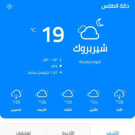
حالة الطقس
19
℃
شيربروك
28º - 19º
غيوم متفرقة
95%
1.97 كيلومتر/ساعة
20
26
25
24
28
℃
℃
℃
℃
℃
الأحد
الأثنين
الثلاثاء
الأربعاء
الخميس
الأشهر
الأخيرة
تعليقات