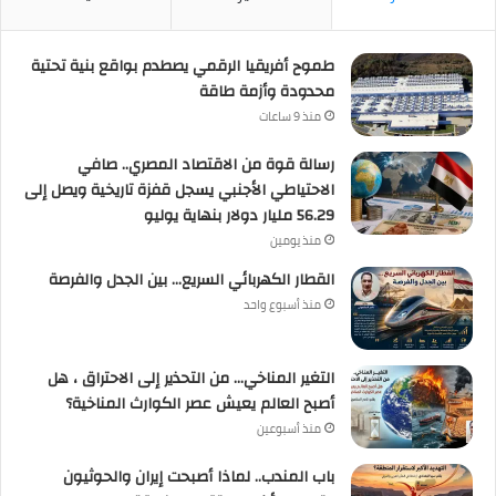
طموح أفريقيا الرقمي يصطدم بواقع بنية تحتية
محدودة وأزمة طاقة
منذ 9 ساعات
رسالة قوة من الاقتصاد المصري.. صافي
الاحتياطي الأجنبي يسجل قفزة تاريخية ويصل إلى
56.29 مليار دولار بنهاية يوليو
منذ يومين
القطار الكهربائي السريع… بين الجدل والفرصة
منذ أسبوع واحد
التغير المناخي… من التحذير إلى الاحتراق ، هل
أصبح العالم يعيش عصر الكوارث المناخية؟
منذ أسبوعين
باب المندب.. لماذا أصبحت إيران والحوثيون