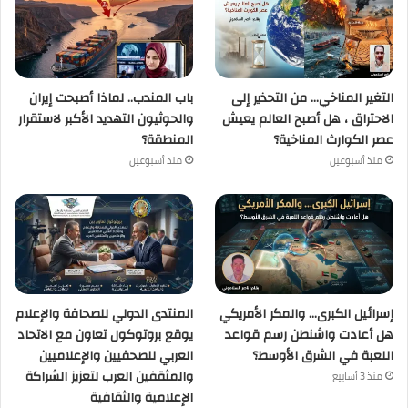
التغير المناخي… من التحذير إلى
باب المندب.. لماذا أصبحت إيران
الاحتراق ، هل أصبح العالم يعيش
والحوثيون التهديد الأكبر لاستقرار
عصر الكوارث المناخية؟
المنطقة؟
منذ أسبوعين
منذ أسبوعين
إسرائيل الكبرى… والمكر الأمريكي
المنتدى الدولي للصحافة والإعلام
هل أعادت واشنطن رسم قواعد
يوقع بروتوكول تعاون مع الاتحاد
اللعبة في الشرق الأوسط؟
العربي للصحفيين والإعلاميين
والمثقفين العرب لتعزيز الشراكة
منذ 3 أسابيع
الإعلامية والثقافية