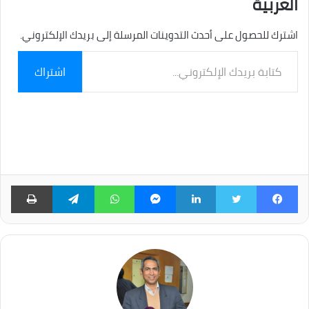
العربية
اشترك للحصول على أحدث التدوينات المرسلة إلى بريدك الإلكتروني.
كتابة
اشتراك
بريدك
الإلكتروني...
فيسبوك
تويتر
لينكدإن
ماسنجر
واتساب
تيلقرام
طبا