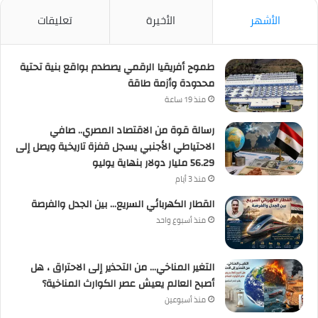
الأشهر
الأخيرة
تعليقات
طموح أفريقيا الرقمي يصطدم بواقع بنية تحتية
محدودة وأزمة طاقة
منذ 19 ساعة
رسالة قوة من الاقتصاد المصري.. صافي
الاحتياطي الأجنبي يسجل قفزة تاريخية ويصل إلى
56.29 مليار دولار بنهاية يوليو
منذ 3 أيام
القطار الكهربائي السريع… بين الجدل والفرصة
منذ أسبوع واحد
التغير المناخي… من التحذير إلى الاحتراق ، هل
أصبح العالم يعيش عصر الكوارث المناخية؟
منذ أسبوعين