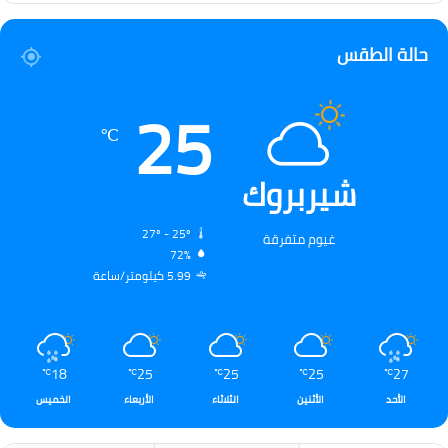
حالة الطقس
25
℃
شيربروك
27º - 25º
غيوم متفرقة
72%
5.99 كيلومتر/ساعة
18
25
25
25
27
℃
℃
℃
℃
℃
الأحد
الأثنين
الثلاثاء
الأربعاء
الخميس