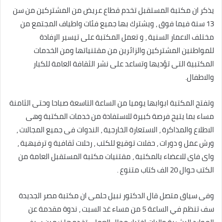
يذكر ان مكتبة المستقبل تخدم قطاع عريض من المشتركين من سن
13 سنة فيما فوق ، ويشترك بها جميع فئات واطياف المجتمع من
مختلف الاعمار السنية ، و تعمل المكتبة على تيسير الإفادة
للمواطنين المشتركين والزائرين من مقتنياتها ومن الخدمات
المكتبية التى تؤديها وتساعد على نشر الثقافة العامة للكبار
والاطفال.
وتفتح المكتبة ابوابها يوميا من الساعة التاسعة صباحا وحتى الثامنة
مساء بما يتيح فرصة كبيرة للاستفادة من خدمات المكتبة وهى
الاطلاع والمذاكرة ، الاستعارة الخارجية ، الندوات فى جميع المجالات ،
ورش عمل و دورات ، حفلات توقيع للكتب ، رحلات ثقافية و ترفيهية ،
واى فاى للاعضاء بالمكتبة ، مقتنيات مكتبة المستقبل العامة من
الكتب حوال 20 الف كتاب متنوع .
وفى سياق متصل قال الدكتور نبيل حلمى ان مكتبة مصر الجديدة
سف تنظم في الساعة 5 من مساء غد السبت ، ندوة مقدمة عن