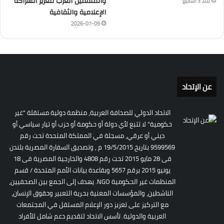
والمثقفين العرب لتعزيز الشراكة
منذ 3 أسابيع
الإعلامية والثقافية
2026-07-09
عن الإتحاد
الاتحاد الدولي للصحافة العربية، منظمة دولية مستقلة "غير
حكومية" لا تتبع لأي دولة أو حكومة أو حزب أو تيار سياسي أو
ديني أو عرقي، مسجلة في المملكة المتحدة تحت رقم
9599569 بتاريخ 19/5/2015 م , وتصديق السفارة المصرية بلندن
فى 28 مايو 2015 تحت رقم 4808 والخارجية المصرية فى 18
يونيو 2015 برقم 5657 وبقاعدة بيانات الأمم المتحدة / قسم
المنظمات غير الحكومية NGO. يهدف إلى الجمع بين الصحفيين،
الناشطين، والمؤسسات المعنية بحرية التعبير وحقوق الإنسان،
مع التركيز على تعزيز دور الإعلام المستقل في المجتمعات
العربية والدولية. تأسس الاتحاد لتقديم دعم شامل للأفراد