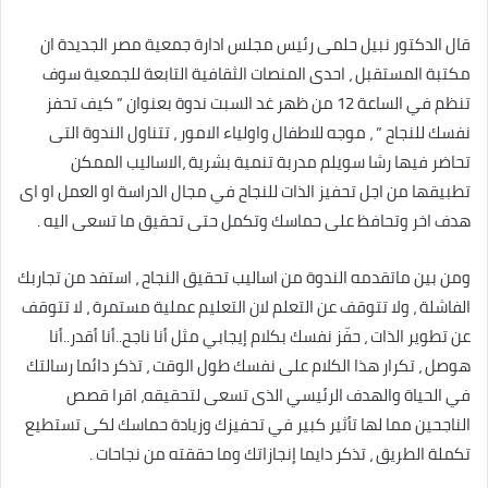
قال الدكتور نبيل حلمى رئيس مجلس ادارة جمعية مصر الجديدة ان
مكتبة المستقبل ، احدى المنصات الثقافية التابعة للجمعية سوف
تنظم في الساعة 12 من ظهر غد السبت ندوة بعنوان ” كيف تحفز
نفسك للنجاح ” ، موجه للاطفال واولياء الامور ، تتناول الندوة التى
تحاضر فيها رشا سويلم مدربة تنمية بشرية ،الاساليب الممكن
تطبيقها من اجل تحفيز الذات للنجاح في مجال الدراسة او العمل او اى
هدف اخر وتحافظ على حماسك وتكمل حتى تحقيق ما تسعى اليه .
ومن بين ماتقدمه الندوة من اساليب تحقيق النجاح ، استفد من تجاربك
الفاشلة ، ولا تتوقف عن التعلم لان التعليم عملية مستمرة ، لا تتوقف
عن تطوير الذات ، حفّز نفسك بكلام إيجابي مثل أنا ناجح..أنا أقدر..أنا
هوصل ، تكرار هذا الكلام على نفسك طول الوقت ، تذكر دائما رسالتك
في الحياة والهدف الرئيسي الذى تسعى لتحقيقه، اقرا قصص
الناجحين مما لها تأثير كبير في تحفيزك وزيادة حماسك لكى تستطيع
تكملة الطريق ، تذكر دايما إنجازاتك وما حققته من نجاحات .