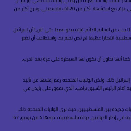
الشهر الثالث، ولا أحد يعرف أين ومتى وكيف ستنتهي. ورغم أن
هذه الحرب قد حققت حتى الآن الكثير من الخسائر، حيث ان حوالي 40% من منازل غزة قد تم تدميرها، وتشريد أكثر من مليوني من أهالي غزة، مع استشهاد أكثر من 20الف فلسطيني، وجرح أكثر من
حث عن السلام الدائم. فإنه يبدو بعيدا حتى الآن، لأن إسرائيل
طينية انتصارا عظيما لم تكن تحلم به، واستطاعت أن تضع
ما أنها تحاول أن تكون لها السيطرة على غزة بعد الحرب،
رائيل ذلك، ولكن الولايات المتحدة رغم إعلانها عن تأييد
ية أمام الرئيس الأسبق ترامب، الذي تفوق على بايدن في
ات جديدة بين الفلسطينيين، حيث ترى الولايات المتحدة ذلك،
ولكن سيظل هذا الاتجاه مصدر تهديد للأمن القومي المصري. في الفترة القادمة، ما لم يتم الوصول إلى حل شامل، القضية الفلسطينية في إطار الدولتين، دولة فلسطينية حدودها 4 من يونيو، 67