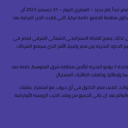
وفي اتجاه الشمال الشمال في البحر المتوسط فإن مصر قد نجحت في ترسيم الحدود البحرية مع قبرص واليونان، الأمر الذي أزعج تركيا. مصر تبدأ عام جديد – المصري اليوم – 31 ديسمبر 2023 أن
مامه 15 عام قادم حتى ينفذ بينما غاز شرق المتوسط سوف يصل إلى 50 عام، الأمر الذي سيكون مطمعا للجميع. خاصة تركيا، التي فقدت الجزر التركية بعد
انية. تحمي حقوق لبنان، لذلك، يصبح للاتجاه الاستراتيجي الشمالي الشرقي لمصر في
لحدود البحرية بين مصر وليبيا، الأمر الذي سيمنع الشركات
ولذلك قامت مصر في السنوات الماضية بإنشاء القاعدة العسكرية غرب إسكندرية، قاعدة محمد نجيب لتأمين اتجاه الغرب مع ليبيا. ثم قاعدة 2 يونيو البحرية لتأمين منطقة شرق المتوسط، خاصة بعد
 وإيطاليا، وحاملات الطائرات المسترال.
واحد، لتجنب مصر الدخول في أي حروب، مع استمرار عمليات
 ليس لمصر فقط ولكن المنطقة كلها، والعالم بعد ان عانى الجميع من ويلات الحرب الروسية الأوكرانية