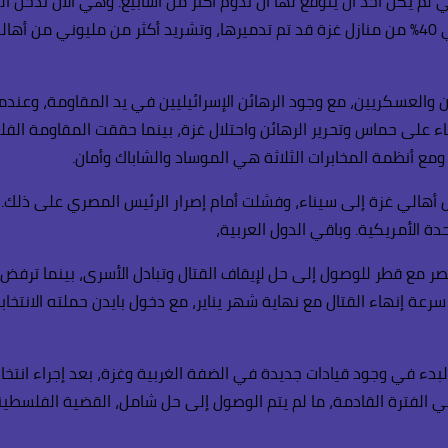
ي لم يكن أحد أن يتوقع لها أن تدوم أكثر من أسابيع. وهي الآن تدخل 
والعسكريين، مع وجود الرهائن الإسرائيليين في يد المقاومة، وعندما نب
 على حماس وتحرير الرهائن واحتلال غزة، بينما حققت المقاومة الفلس
مع أنظمة المخابرات الثلاثة هي الموساد والشاباك وأمان.
ل أهالي غزة إلى سيناء، وفشلت أمام إصرار الرئيس المصري على ذلك. ك
ة الأمريكية. وباقي الدول العربية،
 مع قطر للوصول إلى حل لإيقاف القتال وتبادل الأسرى، بينما ترفض إس
عة إنهاء القتال مع نهاية شهر يناير، مع دخول بايدن حملته الانتخاب
لبدء في وجود قيادات جديدة في الضفة الغربية وغزة، بعد إجراء انتخاب