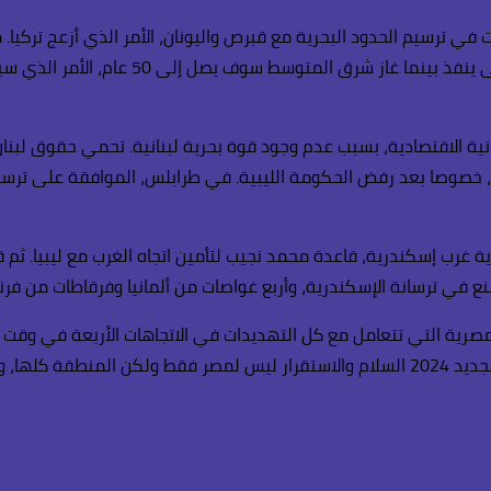
الولايات المتحدة قد أعلنت أن نفط الخليج أ
لاستيلاء على البلوك رقم 9 في المياه اللبنانية الاقتصادية، بسبب عدم وجود قوة بحرية لبن
خصوصا بعد رفض الحكومة الليبية. في طرابلس، الموافقة على ترسيم ا
ع في ترسانة الإسكندرية، وأربع غواصات من ألمانيا وفرقاطات من فرنسا
لمصرية التي تتعامل مع كل التهديدات في الاتجاهات الأربعة في وقت 
تطوير البلاد في كافة الاتجاهات، وكلنا أمل أن يحمل معه العام الجديد 2024 السلام والاستقرار