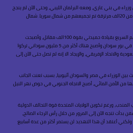
وزراء في بني غازي، ومعه البرلمان الليبي، وحتى الآن لم ينجح
الطرفين في تحديد توقيت لتنفيذ انتخابات. لرئيس الجمهورية والبرلمان الجديد، لتحقيق استقرار للبلاد، ولكن ذلك لن يتم مع وجود أكثر من 20الف مرتزقة تم تجميعهم من شمال سوريا. شمال
وفي الاتجاه الاستراتيجي الجنوبي نجد أن السودان دخلت النفق المظلم بالقتال بين الجيش السوداني. بقوة 200الف مقاتل، وقوات الدعم السريع بقيادة حميدتي بقوة 100الف مقاتل، وأصبحت
السودان مقسمة حيث قوات الدعم السريع تسيطر على مساحة كبيرة من الخرطوم وقوات الجيش السوداني انتقلت إلى شرق السودان في بور سودان وأصبح هناك أكثر من 5 مليون سوداني تركوا
والاتحاد الإفريقي، والإيجاد الا إنه لم تصل حتى الآن إلى
بين الوزراء في مصر والسودان أثيوبيا، بسبب تعنت الجانب
ها من الأمن المائي، أصبح الاتجاه الجنوبي في حوض نهر النيل
 المندب، ورغم تكوين الولايات المتحدة قوة التحالف الدولية
 بدأت تتجه الآن إلى المرور من خلال رأس الرجاء الصالح،
دا للأمن القومي المصري، حيث سيتأثر على دخل قناة السويس الذي وصل هذا العام. إلى 10مليار دولار، ولكني أعتقد أن هذا التهديد لن يستمر أكثر من عدة أسابيع