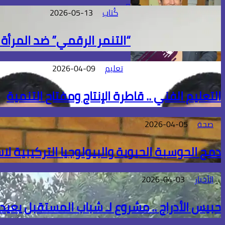
موقع
كُتاب
2026-05-13
الويب
“التنمر الرقمي” ضد المرأ
تعليم
2026-04-09
التعليم الفني .. قاطرة الإنتاج ومفتاح التنمية
صحة
2026-04-05
دمج الحوسبة الحيوية والبيولوجيا التركيبية لا
الأخبار
2026-04-03
حبيس الأدراج .. مشروع لـ شباب المستقبل يعيد 