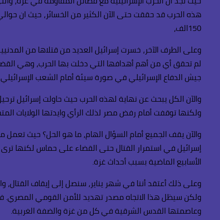
حيث نجد أن الحرب الإسرائيلية مع فصائل المقاومة في غزة، والت
150الف،
وعلى الطرف الآخر، خسرت إسرائيل العديد من قتلاها من المدنيين 
لم تحقق أي من أهم أهدافها التي دخلت بها الحرب، وهي القضاء
جيش الدفاع الإسرائيلي في صورة سيئة أمام الشعب الإسرائيلي و
والآن الكل يبحث عن نهاية لهذه الحرب حيث حاولت إسرائيل ترحي
ولكنها توقفت أمام رفض مصر لذلك الرأي وايدتها الولايات المتحد
والآن يقف الجميع أمام السؤال الهام، ما هو الحل؟ حيث تعمل مصر
إسرائيل في استمرار القتال حتى القضاء على حماس لكنها ترى سر
الأسابيع الماضية بسبب أحداث غزة.
وعلى ذلك أعتقد أننا في شهر يناير، سنصل إلى إيقاف القتال، وا
وعاصمتها القدس الشرقية في كل من غزة والضفة الغربية.