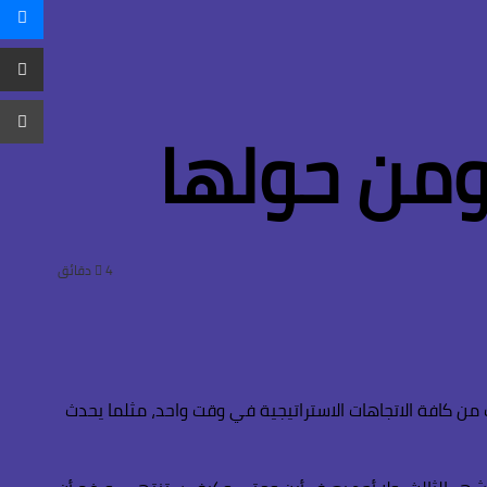
م
بحث
الدخول
عن
م
ع
ط
ا
 ومن حولها
4 دقائق
 والتهديدات من كافة الاتجاهات الاستراتيجية في وقت واحد، مثلما يحدث