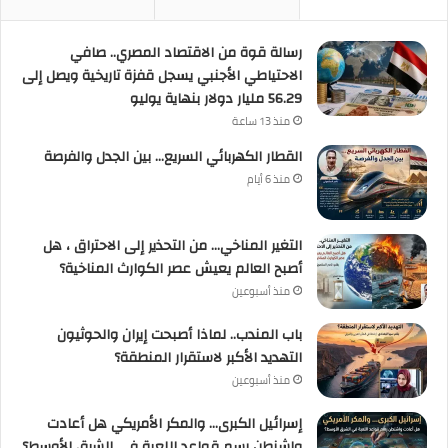
رسالة قوة من الاقتصاد المصري.. صافي
الاحتياطي الأجنبي يسجل قفزة تاريخية ويصل إلى
56.29 مليار دولار بنهاية يوليو
منذ 13 ساعة
القطار الكهربائي السريع… بين الجدل والفرصة
منذ 6 أيام
التغير المناخي… من التحذير إلى الاحتراق ، هل
أصبح العالم يعيش عصر الكوارث المناخية؟
منذ أسبوعين
باب المندب.. لماذا أصبحت إيران والحوثيون
التهديد الأكبر لاستقرار المنطقة؟
منذ أسبوعين
إسرائيل الكبرى… والمكر الأمريكي هل أعادت
واشنطن رسم قواعد اللعبة في الشرق الأوسط؟