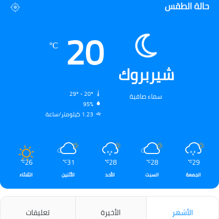
حالة الطقس
20
℃
شيربروك
29º - 20º
سماء صافية
95%
1.23 كيلومتر/ساعة
26
31
28
28
29
℃
℃
℃
℃
℃
الجمعة
السبت
الأحد
الأثنين
الثلاثاء
الأشهر
الأخيرة
تعليقات