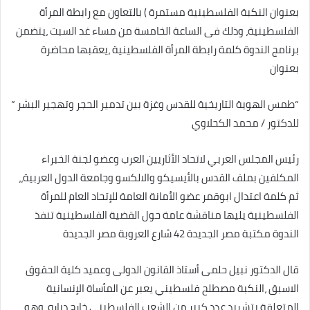
بعنوان النكبة الفلسطينية مستمرة ) بالتعاون مع رابطة المرأة
الفلسطينية، وذلك فى الساعة الخامسة من مساء غد السبت ،يتضمن
برنامج الندوة كلمة رابطة المرأة الفلسطينية ،يعقبها محاضرة
بعنوان
“طمس الهوية التاريخية للقدس وغزة بين تدمير الحجر وتهجير البشر ”
للدكتور / محمد الكحلاوي
رئيس المجلس العربي لاتحاد الأثاريين العرب وعضو لجنة الخبراء
المكلفين بملف القدس بالأيسيكو والالكسو وجامعة الدول العربية،،
ثم كلمة اعتدال ابوقمر عضو الأمانة العامة للإتحاد العام للمرأة
الفلسطينية يليها مناقشة عامة حول القضية الفلسطينية تنفذ
الندوة مكتبة مصر الجديدة 42 شارع العروبة مصر الجديدة
قال الدكتور نبيل حلمى أستاذ القانون الدولى وعميد كلية الحقوق
الاسبق ،النكبة مصطلح فلسطيني يعبر عن المأساة الإنسانية
المتعلقة بتشريد عدد كبير من الشعب الفلسطيني خارج دياره. وهو