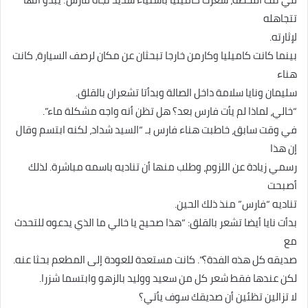
تتجاهله
لإثارته.
بينما كانت كاميليا وكارمن خارجا تبحثان عن مكان لرصف السيارة، كانت
هناء
سليمان ونايا سلامة داخل الصالة وبدأتا تشعران بالقلق.
“خالي، لماذا لم يأت فارس بعد؟ هل تظن أنه واجه مشكلة ماء”.
في وقت سابق، خاطبت هناء فارس بـ “السيد شداد، لكنه ابتسم وقال
إن هذا
رسمي زيادة عن اللزوم، وطلب منها أن تناديه باسمه مباشرة. لذلك
أصبحت
تناديه “فارس” منذ ذلك الحين.
بدأت نايا أيضا تشعر بالقلق: “هذا صحيح يا خالي ما الذي يدعوه للتحدث
مع
صديقه كل هذه الفدة؟”. كانت مستعدة للعودة إلى المطعم بحثا عنه.
لكن عندها فقط شعر كل من سعيد ووليد بالزهو وابتسما شزرا.
لا تزالين تظئين أن صديقك سوف يأتي؟