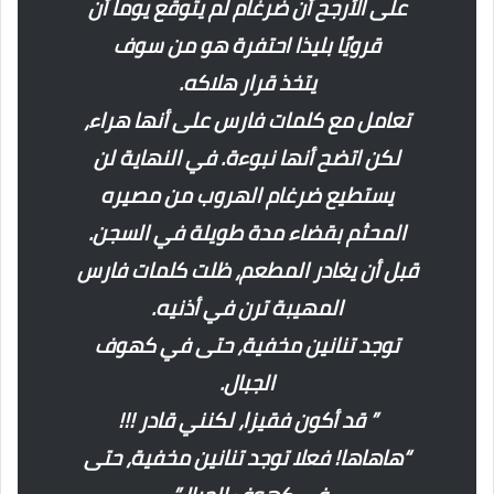
على الأرجح أن ضرغام لم يتوقع يوما أن
قرويًا بليذا احتفرة هو من سوف
يتخذ قرار هلاكه.
تعامل مع كلمات فارس على أنها هراء،
لكن اتضح أنها نبوءة. في النهاية لن
يستطيع ضرغام الهروب من مصيره
المحثم بقضاء مدة طويلة في السجن.
قبل أن يغادر المطعم، ظلت كلمات فارس
المهيبة ترن في أذنيه.
توجد تنانين مخفية، حتى في كهوف
الجبال.
” قد أكون فقيزا، لكنني قادر !!!
“هاهاها! فعلا توجد تنانين مخفية، حتى