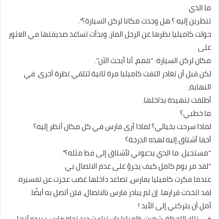
ما الذي
تنظرين إليه ؟ هل وجدت مكانا لركن السيارة؟”.
حولت كاميليا نظرها عن الرجل الماز، وبدأت تساعد صديقتها في العثور
على
مكان لركن السيارة: “ممم، أنا أبحث الآن”.
لكن قبل أن تغادر التفت كاميليا مرة ثانية لتلقي نظرة أخرى. في
النهاية،
أطلقت تنهيدة بداخلها.
ما خطبي؟
لماذا سرحت بخيالي؟ لماذا أرى فارس في كل مكان أنظر إليه؟
أحقا أشتاق إليه لهذه الدرجة؟
“مستحيل. ما الذي يدعوني لأشتاق إلى فط مثله؟”.
“لقد مر يوم كامل كيف يجرؤ على عدم الاتصال بي
عندما فكرت كاميليا بفارس، تصاعد داخلها غضب عجزت عن تفسيره.
لقد اتخذت قرارها. إن لم يبادر فارس بالاتصال، فلن أتصل به أيضًا.
أمل أن يتركني إلى الأبد !
في تلك اللحظة، شعرت كاميليا باستياء شديد تجاه فارس؛ يبدو أنها