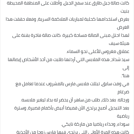
كانت صالة جبل طارق عند سفح الجبل، وأطلت على المنطقة المحيطة
بنيت
بغرض استخدامها كحلبة لمباريات الملاكمة السرية، وفعلا حققت هذا
الغرض.
لهذا احتل مبنى الصالة مساحة كبيرة. كانت صالة فاخرة بقنة على
هيئة سيف
عملاق مغروس للأعلى نحو السماء.
سيد شداد، هذه الملابس التي أردتها طلبت من أحد الأشخاص إيصالها
إلى
هنا”.
في وقت سابق، تبللت ملابس فارس بالمشروب عندما تعامل مع
ضرغام
ورجاله. بعد ذلك، طلب من ساهر أن يحضر له بدلا ليغير ملابسه.
بعد التبديل، أصبح يرتدي الآن قميضا أبيض بأكمام قصيرة، وسترة
رياضية
سوداء، وحذاء رياضيا من ماركة نايكي.
كانت هذه المرة الأولى التي يرتدي فيها فارس زوجا من الأحذية