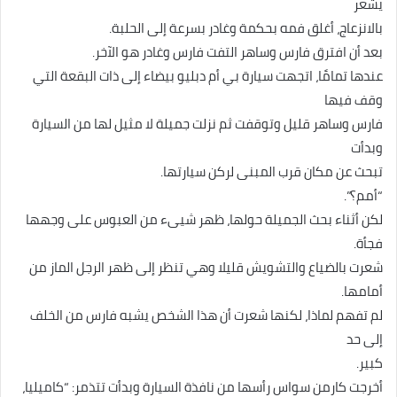
يشعر
بالانزعاج، أغلق فمه بحكمة وغادر بسرعة إلى الحلبة.
بعد أن افترق فارس وساهر التفت فارس وغادر هو الآخر.
عندها تمامًا، اتجهت سيارة بي أم دبليو بيضاء إلى ذات البقعة التي
وقف فيها
فارس وساهر قليل وتوقفت ثم نزلت جميلة لا مثيل لها من السيارة
وبدأت
تبحث عن مكان قرب المبنى لركن سيارتها.
“أمم؟”.
لكن أثناء بحث الجميلة حولها، ظهر شيىء من العبوس على وجهها
فجأة.
شعرت بالضياع والتشويش قليلا وهي تنظر إلى ظهر الرجل الماز من
أمامها.
لم تفهم لماذا، لكنها شعرت أن هذا الشخص يشبه فارس من الخلف
إلى حد
كبير.
أخرجت كارمن سواس رأسها من نافذة السيارة وبدأت تتذمر: “كاميليا،