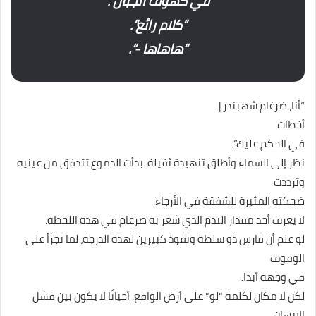
في كهوف الجبال”.
“كلام رائع”.
“هاهاها -“.
“أنا، ضرغام شهبندر |
أخطات
في الحكم عليك”.
نظر إلى السماء وأطلق تنهيدة ثقيلة. بدأت الدموع تتدفق من عينيه
وترددت
ضحكته المثيرة للشفقة في الأرجاء.
لا يعرف أحد مقدار الندم الذي شعر به ضرغام في هذه اللحظة.
لو علم أن فارس ذو سلطة ونفوذ كبيرين لهذه الدرجة، لما تجزأ على
الوقوف
في وجهه أبدا.
لكن لا مكان لكلمة “لو” على أرض الواقع. أحيانًا لا يكون بين فشل
الإنسان