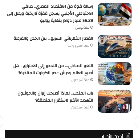
رسالة قوة من الاقتصاد المصري.. صافي
الاحتياطي الأجنبي يسجل قفزة تاريخية ويصل إلى
56.29 مليار دولار بنهاية يوليو
منذ يومين
القطار الكهربائي السريع… بين الجدل والفرصة
منذ أسبوع واحد
التغير المناخي… من التحذير إلى الاحتراق ، هل
أصبح العالم يعيش عصر الكوارث المناخية؟
منذ أسبوعين
باب المندب.. لماذا أصبحت إيران والحوثيون
التهديد الأكبر لاستقرار المنطقة؟
منذ أسبوعين
أحدث الأخبار