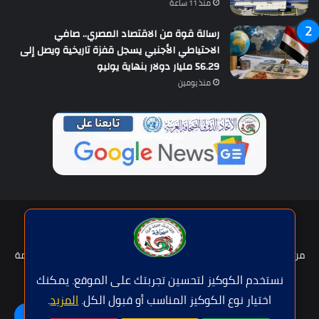
منذ 11 ساعة
رسالة قوة من الاقتصاد المصري.. صافي
الاحتياطي الأجنبي يسجل قفزة تاريخية ويصل إلى
56.29 مليار دولار بنهاية يوليو
منذ يومين
حقوق النشر © | جميع الحقوق محفوظة للاتحاد الدولى للصحافة العربية
2026
من نحن؟
هيئة التحرير
عضوية الإتحاد
سياسة الخصوصية
شروط الخدمة
للإعلان
اتصل بنا
نستخدم الكوكيز لتحسين تجربتك على الموقع. يمكنك
اختيار نوع الكوكيز المناسب أو قبول الكل.
المزيد
.
فيسبوك
تويتر
يوتيوب
واتساب
اللغة | Langue