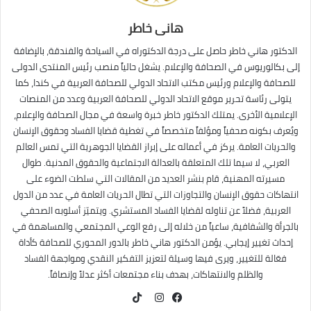
هانى خاطر
الدكتور هاني خاطر حاصل على درجة الدكتوراه في السياحة والفندقة، بالإضافة
إلى بكالوريوس في الصحافة والإعلام. يشغل حالياً منصب رئيس المنتدى الدولى
للصحافة والإعلام ورئيس مكتب الاتحاد الدولي للصحافة العربية في كندا، كما
يتولى رئاسة تحرير موقع الاتحاد الدولي للصحافة العربية وعدد من المنصات
الإعلامية الأخرى. يمتلك الدكتور خاطر خبرة واسعة في مجال الصحافة والإعلام،
ويُعرف بكونه صحفياً ومؤلفاً متخصصاً في تغطية قضايا الفساد وحقوق الإنسان
والحريات العامة. يركز في أعماله على إبراز القضايا الجوهرية التي تمس العالم
العربي، لا سيما تلك المتعلقة بالعدالة الاجتماعية والحقوق المدنية. طوال
مسيرته المهنية، قام بنشر العديد من المقالات التي سلطت الضوء على
انتهاكات حقوق الإنسان والتجاوزات التي تطال الحريات العامة في عدد من الدول
العربية، فضلاً عن تناوله لقضايا الفساد المستشري. ويتميّز أسلوبه الصحفي
بالجرأة والشفافية، ساعياً من خلاله إلى رفع الوعي المجتمعي والمساهمة في
إحداث تغيير إيجابي. يؤمن الدكتور هاني خاطر بالدور المحوري للصحافة كأداة
فعّالة للتغيير، ويرى فيها وسيلة لتعزيز التفكير النقدي ومواجهة الفساد
والظلم والانتهاكات، بهدف بناء مجتمعات أكثر عدلاً وإنصافاً.
TikTok