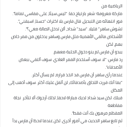
الرياضية من
ماركة معروفة؛ شعر بارتياح حقا: “ليس سيئا، على مقاسي تماما”.
فور انتهائه من التبديل، قال فارس بلا اكتراث “حسنا، اسبقني”.
تشوش ساهر” قليلا. “سيد” شداد، ألن تدخل الصالة معي؟”.
الأشخاص فائقي الأهمية مثل فارس وساهر يدخلون من ممر خاص
بهم، لكن
يبدو أن فارس لم ينو دخول الحلبة معهم.
رد فارس: “لا. سوف أستخدم الممر العادي. سوف ألتقي ببعض
الأصدقاء”.
عندما رأى ساهر أن فارس قد اتخذ قراره، لم يسأل أكثر.
“بما أنك قررت اللحاق بأصدقائك، لن أثقل عليك أكثر. سوف أذهب إلى
المكان
قبلك. لكن سيد شداد لديك مباراة لاحقا، لذلك أرجوك ألا تتأخر. نجاة
مقاطعة
المقظم مرهون بك أنت فقط”.
ثم تابع ساهر الحديث في أمور أخرى. لكن عندما لاحظ أن فارس بدأ