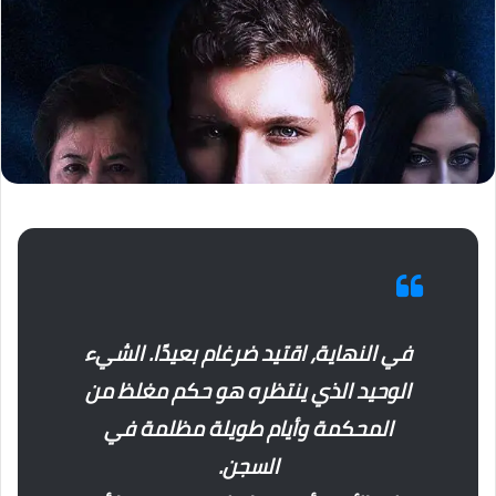
في النهاية، اقتيد ضرغام بعيدًا. الشيء
الوحيد الذي ينتظره هو حكم مغلظ من
المحكمة وأيام طويلة مظلمة في
السجن.