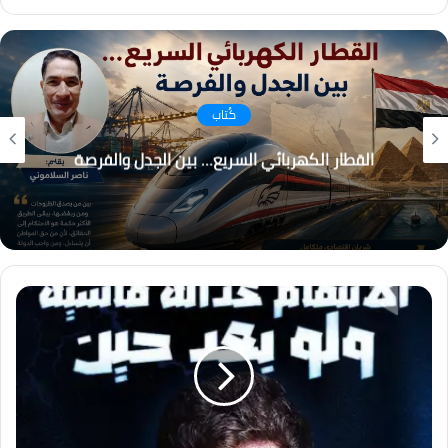
فيسبوك
انستقرام
كُتاب
القطار الكهربائي السريع… بين الجدل والفرصة