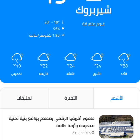
شيربروك
28º - 19º
غيوم متفرقة
96%
1.93 كيلومتر/ساعة
19
22
24
24
28
℃
℃
℃
℃
℃
الأحد
الأثنين
الثلاثاء
الأربعاء
الخميس
الأشهر
الأخيرة
تعليقات
طموح أفريقيا الرقمي يصطدم بواقع بنية تحتية
محدودة وأزمة طاقة
منذ 11 ساعة