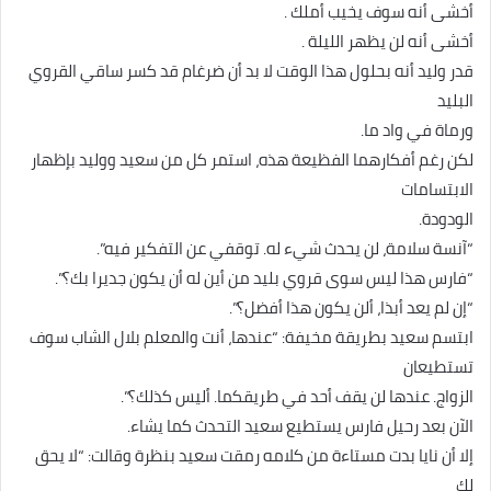
أخشى أنه سوف يخيب أملك .
أخشى أنه لن يظهر الليلة .
قدر وليد أنه بحلول هذا الوقت لا بد أن ضرغام قد كسر ساقي القروي
البليد
ورماة في واد ما.
لكن رغم أفكارهما الفظيعة هذه، استمر كل من سعيد ووليد بإظهار
الابتسامات
الودودة.
“آنسة سلامة، لن يحدث شيء له. توقفي عن التفكير فيه”.
“فارس هذا ليس سوى قروي بليد من أين له أن يكون جديرا بك؟”.
“إن لم يعد أبذا، ألن يكون هذا أفضل؟”.
ابتسم سعيد بطريقة مخيفة: “عندها، أنت والمعلم بلال الشاب سوف
تستطيعان
الزواج. عندها لن يقف أحد في طريقكما. أليس كذلك؟”.
الآن بعد رحيل فارس يستطيع سعيد التحدث كما يشاء.
إلا أن نايا بدت مستاءة من كلامه رمقت سعيد بنظرة وقالت: “لا يحق
لك