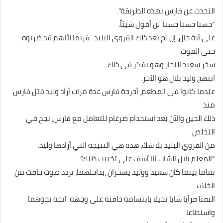
التحدث عن فارس بهذه الطريقة”.
“حسنا حسنا حسنا. لن أقول شيئاً.
على أية حال، إن لم يعد ذلك القروي البليد . فربما لأنهم قد ضربوه
حتى الموت.
سخر سعيد النجار وهو يفكر في ذلك.
ابتهج وليد بلال هو الآخر.
عندما كانوا في المطعم، أحرجة فارس عدة مرات أراد وليد قتل فارس
منذ
ذلك الحين والآن بعد استخدام ضرغام للتعامل مع فارس، نجح في
التخلص
من القروي البليد بلا شك، هذه هي النتيجة التي أرادها وليد.
“المعلم بلال الشاب أنا آسف على تخييب ظنك”.
تماما بينما كان سعيد ووليد يسخران ،بداخلهما، تردد صوت خافت من
الخلف.
التفتا فرأيا شابا نحيلا بابتسامة خافتة على وجهه. اتجه نحوهما
واستطاعا