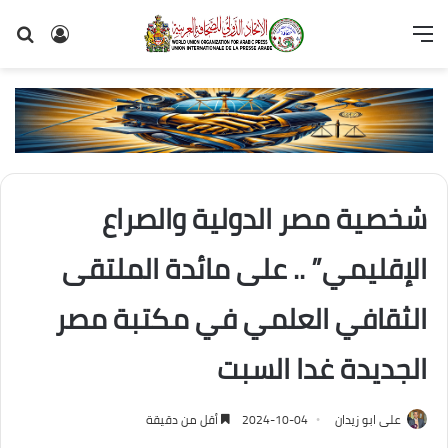
القائمة
تسجيل
بح
الدخول
عن
شخصية مصر الدولية والصراع
الإقليمي” .. على مائدة الملتقى
الثقافي العلمي في مكتبة مصر
الجديدة غدا السبت
على ابو زيدان
2024-10-04
أقل من دقيقة