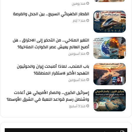
منذ يومين
القطار الكهربائي السريع… بين الجدل والفرصة
منذ 7 أيام
التغير المناخي… من التحذير إلى الاحتراق ، هل
أصبح العالم يعيش عصر الكوارث المناخية؟
منذ أسبوعين
باب المندب.. لماذا أصبحت إيران والحوثيون
التهديد الأكبر لاستقرار المنطقة؟
منذ أسبوعين
إسرائيل الكبرى… والمكر الأمريكي هل أعادت
واشنطن رسم قواعد اللعبة في الشرق الأوسط؟
منذ 3 أسابيع