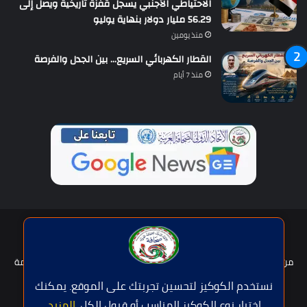
الاحتياطي الأجنبي يسجل قفزة تاريخية ويصل إلى
56.29 مليار دولار بنهاية يوليو
منذ يومين
القطار الكهربائي السريع… بين الجدل والفرصة
منذ 7 أيام
حقوق النشر © | جميع الحقوق محفوظة للاتحاد الدولى للصحافة العربية
2026
من نحن؟
هيئة التحرير
عضوية الإتحاد
سياسة الخصوصية
شروط الخدمة
للإعلان
اتصل بنا
نستخدم الكوكيز لتحسين تجربتك على الموقع. يمكنك
اختيار نوع الكوكيز المناسب أو قبول الكل.
المزيد
.