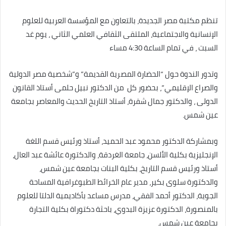
تنظم مكتبة مصر الجديدة، بالتعاون مع المؤسسة العربية للعلوم
الإنسانية والاجتماعية، الملتقى الثقافي العلمي الثاني ، يوم غد
السبت ، في تمام الساعة 4:30 مساء
وتدور الندوة حول “الحضارة المصرية القديمة” و”شخصية مصر الدولية
والصراع الإقليمي”، بحضور كل من الدكتور نبيل حلمى أستاذ القانون
الدولى ، والدكتور جمال شقرة، أستاذ التاريخ الحديث والمعاصر بجامعة
عين شمس.
وبمشاركة الدكتور محمود عبد الحميد، أستاذ ورئيس قسم اللغة
الإنجليزية بكلية الألسن، جامعة الغردقة، والدكتورة عائشة عبد العال،
أستاذ ورئيس قسم التاريخ، بكلية البنات بجامعة عين شمس،
والدكتورة سلوى بكير، مدير عام الخرائط الطبوغرافية المساحة
الجوية، الدكتور أحمد الفقي، مدرس مساعد بأكاديمية الدلتا للعلوم
بالمنصورة، الدكتورة عزيزة البدوي، باحثة دكتوراة بكلية التجارة
بجامعة عين شمس.