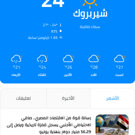
شيربروك
27º - 24º
سماء صافية
83%
1.66 كيلومتر/ساعة
21
24
26
28
27
℃
℃
℃
℃
℃
السبت
الأحد
الأثنين
الثلاثاء
الأربعاء
الأشهر
الأخيرة
تعليقات
رسالة قوة من الاقتصاد المصري.. صافي
الاحتياطي الأجنبي يسجل قفزة تاريخية ويصل إلى
56.29 مليار دولار بنهاية يوليو