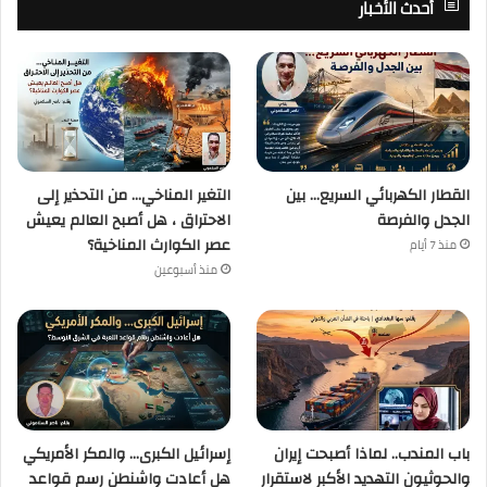
أحدث الأخبار
القطار الكهربائي السريع… بين
التغير المناخي… من التحذير إلى
الجدل والفرصة
الاحتراق ، هل أصبح العالم يعيش
عصر الكوارث المناخية؟
منذ 7 أيام
منذ أسبوعين
باب المندب.. لماذا أصبحت إيران
إسرائيل الكبرى… والمكر الأمريكي
والحوثيون التهديد الأكبر لاستقرار
هل أعادت واشنطن رسم قواعد