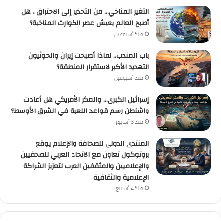
التغير المناخي… من التحذير إلى الاحتراق ، هل
أصبح العالم يعيش عصر الكوارث المناخية؟
منذ أسبوعين
باب المندب.. لماذا أصبحت إيران والحوثيون
التهديد الأكبر لاستقرار المنطقة؟
منذ أسبوعين
إسرائيل الكبرى… والمكر الأمريكي هل أعادت
واشنطن رسم قواعد اللعبة في الشرق الأوسط؟
منذ 3 أسابيع
المنتدى الدولي للصحافة والإعلام يوقع
بروتوكول تعاون مع الاتحاد العربي للصحفيين
والإعلاميين والمثقفين العرب لتعزيز الشراكة
الإعلامية والثقافية
منذ 4 أسابيع