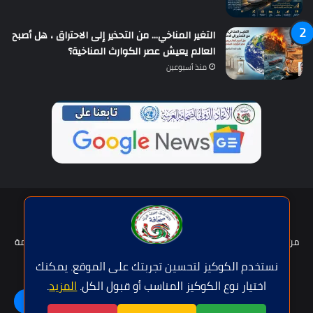
التغير المناخي… من التحذير إلى الاحتراق ، هل أصبح
العالم يعيش عصر الكوارث المناخية؟
منذ أسبوعين
حقوق النشر © | جميع الحقوق محفوظة للاتحاد الدولى للصحافة العربية
2026
من نحن؟
هيئة التحرير
عضوية الإتحاد
سياسة الخصوصية
شروط الخدمة
للإعلان
اتصل بنا
نستخدم الكوكيز لتحسين تجربتك على الموقع. يمكنك
اختيار نوع الكوكيز المناسب أو قبول الكل.
المزيد
.
فيسبوك
تويتر
يوتيوب
واتساب
اللغة | Langue