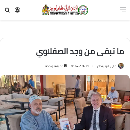
القائمة
تسجيل
بح
الدخول
عن
ما تبقى من وجد الصقلاوي
على ابو زيدان
2024-10-29
دقيقة واحدة