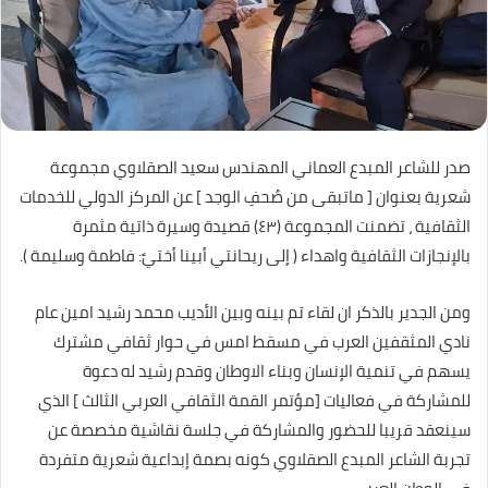
صدر للشاعر المبدع العماني المهندس سعيد الصقلاوي مجموعة
شعرية بعنوان [ ماتبقى من صُحفِ الوجد ] عن المركز الدولي للخدمات
الثقافية ، تضمنت المجموعة (٤٣) قصيدة وسيرة ذاتية مثمرة
بالإنجازات الثقافية واهداء ( إلى ريحانتي أبينا أختيً: فاطمة وسليمة ).
ومن الجدير بالذكر ان لقاء تم بينه وبين الأديب محمد رشيد امين عام
نادي المثقفين العرب في مسقط امس في حوار ثقافي مشترك
يسهم في تنمية الإنسان وبناء الاوطان وقدم رشيد له دعوة
للمشاركة في فعاليات [مؤتمر القمة الثقافي العربي الثالث ] الذي
سينعقد قريبا للحضور والمشاركة في جلسة نقاشية مخصصة عن
تجربة الشاعر المبدع الصقلاوي كونه بصمة إبداعية شعرية متفردة