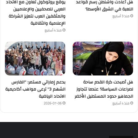
هل أعادت واشنطن رسم قواعد
يوقع بروتوكول تعاون مع الاتحاد
اللعبة في الشرق الأوسط؟
العربي للصحفيين والإعلاميين
والمثقفين العرب لتعزيز الشراكة
منذ 3 أسابيع
الإعلامية والثقافية
منذ 4 أسابيع
هل أصبحت كرة القدم ساحة
بدعم إماراتي مستمر: “الفارس
لصراعات السياسة؟ عندما تتجاوز
الشهم 3” ترعى مواهب أكاديمية
الجماهير حدود المستطيل الأخضر
الاتحاد الرياضية
منذ 4 أسابيع
2026-07-06