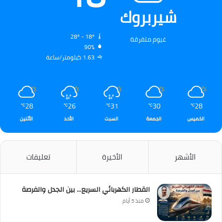
شيربروك
28º - 18º
غيوم متفرقة
90%
1.63 كيلومتر/ساعة
28
26
31
30
28
℃
℃
℃
℃
℃
الخميس
الجمعة
السبت
الأحد
الأثنين
الأشهر
الأخيرة
تعليقات
القطار الكهربائي السريع… بين الجدل والفرصة
منذ 5 أيام