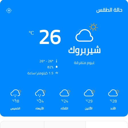
حالة الطقس
26
℃
شيربروك
26º - 26º
غيوم متفرقة
82%
1.5 كيلومتر/ساعة
18
24
24
29
28
℃
℃
℃
℃
℃
الأحد
الأثنين
الثلاثاء
الأربعاء
الخميس