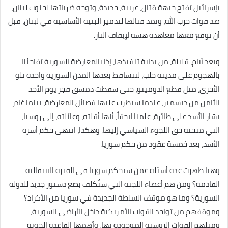
بإسرائيل تفتح جبهة قتال، عربية، جديدة، وتوجه ضرباتها لجنوب لبنان،
ضد قوات حزب الله، وتمد قتالها لتدمير البنية الأساسية في لبنان، قبل
أن توقع معها معاهدة هشة لإيقاف النار.
وبعد أيام، قليلة، من بداية تنفيذها، إذا بالمعارضة السورية تفاجئنا
بالهجوم على مدينة حلب، لتتساقط بعدها المدن السورية واحدة تلو
الأخرى، مثل قطع الدومينو، حتى سقطت دمشق فجر يوم الأحد
الثامن من ديسمبر، عندما سيطرت عليها فصائل المعارضة، بينما غادر
بشار الأسد على طائرة، علمنا لاحقاً، أنها أقلته، وعائلته، إلى روسيا،
التي منحته حق اللجوء السياسي إليها. وهكذا، انتهى حكم أسرة
الأسد، بعد خمسة عقود من حكم سوريا.
وهنا ظهرت عدة أسئلة عمن سيحكم سوريا في الفترة الانتقالية
القادمة؟ ومن هم أعضاء اللجنة التي ستُكلف بضع دستور جديد للدولة
السورية؟ وما هو موقف السلطة الجديدة في سوريا من الأكراد؟
وموقفهم من تواجد القوات الأمريكية داخل الأراضي السورية،
ومثلهم القوات الروسية الموجودة بها، وأهمها القاعدة الجوية