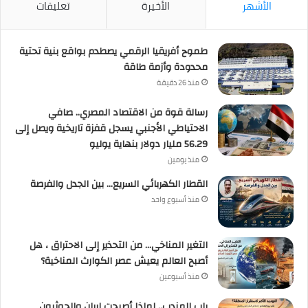
الأشهر
الأخيرة
تعليقات
طموح أفريقيا الرقمي يصطدم بواقع بنية تحتية
محدودة وأزمة طاقة
منذ 26 دقيقة
رسالة قوة من الاقتصاد المصري.. صافي
الاحتياطي الأجنبي يسجل قفزة تاريخية ويصل إلى
56.29 مليار دولار بنهاية يوليو
منذ يومين
القطار الكهربائي السريع… بين الجدل والفرصة
منذ أسبوع واحد
التغير المناخي… من التحذير إلى الاحتراق ، هل
أصبح العالم يعيش عصر الكوارث المناخية؟
منذ أسبوعين
باب المندب.. لماذا أصبحت إيران والحوثيون