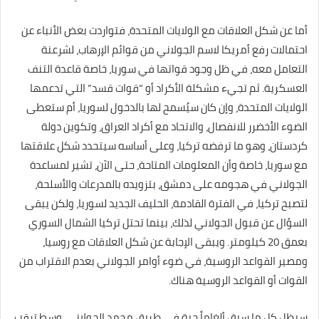
أما عن شكل العلاقات مع الولايات المتحدة، فتواردت بعض الأنباء عن
احتمالات رفع أمريكا لاسم الجولاني من قوائم الإرهاب، لشرعنة
التعامل معه، في ظل وجود قواتها في سوريا، خاصة قاعدة التنف
العسكرية. ثم تجيء مشكلة الأكراد أو “قوات قسد” التي تدعمها
الولايات المتحدة، وإن كان سيُسمح لها بالدخول لسوريا، أم ستعطى
الضوء الأخضرر للانفصال، والاتحاد مع أكراد العراق، وتكوين دولة
كردستان، وهو ما ترفضه تركيا، وعلى أساسه سيتحدد شكل علاقتها
مع سوريا، خاصة وأن المعلومات المتاحة، حتى الآن، تشير لمساعدة
الجولاني في هجومه على دمشق، بتزويده بالمدرعات والأسلحة،
لتصبح تركيا، في الفترة القادمة، الحليف الجديد لسوريا، ولكن يبقى
السؤال عن قبول الجولاني لذلك، بينما تحتل تركيا الشمال السوري
بعمق 20 كيلومتر. ويبقى الإجابة عن شكل العلاقات مع روسيا،
ومصير القواعد الروسية، في ضوء أوامر الجولاني بعدم الاقتراب من
القوات أو القواعد الروسية هناك.
سيظل كل ما سبق ألغاماً حية في طريق محمد الجولاني، وسط ترقب