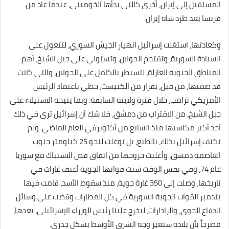
المستقبل إلى إيران، أخرى كالتي بدأها الخوميني، عندما عاد من
فرنسا بعد طرد شاه إيران.
وكعادتها، استغلت إسرائيل انهيار الجيش السوري، لتتغول على
السيادة السورية، وتقتحم الجولان، وتستولي على جبل الشيخ، أهم
المناطق الحيوية العازلة، لتسيطر بالكامل على الجولان، والتي كانت
قد ضمتها، من قبل، بقرار من الكنيست، حظي باعتماد الرئيس
الأمريكي ترامب، خلال فترة ولايته السابقة. وبما يتيحه الاستيلاء على
جبل الشيخ، من الاقتراب من دمشق، فلا شك أن إسرائيل ترى في ذلك
أحد أكبر مكاسبها منذ السابع من أكتوبرفي العام الماضي. ولم
تكتف إسرائيل بذلك، بالطبع، بل توغلت لنحو 25 كيلومتر جنوب
العاصمة دمشق، وأعلنت خروجها من اتفاق فض الاشتباك مع سوريا
عام 74، وفي نفس الوقت شنت قواتها الجوية أعنف غارات في
تاريخها، وصلت إلى 350 غارة جوية، منذ سقوط الأسد، قامت فيها
بتدمير القوات الجوية السورية في كل المطارات وقضت على وسائل
الدفاع الجوي، والرادارات، ليخرج علينا رئيس الوزراء الإسرائيلي، بعدها،
مصرحاً بأن بلاده ستغير وجه الشرق الأوسط بشكل جذري.