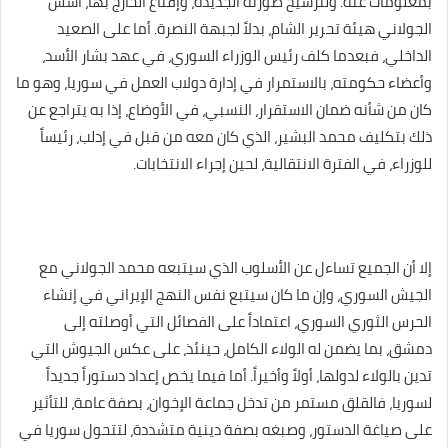
بمعلومات عنه. ولترسيخ صورته الجديدة، وإقناع الخارج بها، أسس
الجولاني هيئة تحرير الشام، بدلاً لجبهة النصرة. أما على الصعيد
الداخلي، فبعدما كلف رئيس الوزراء السوري، في عهد بشار الأسد،
وأعضاء حكومته، بالاستمرار في إدارة دولاب العمل في سوريا، وهو ما
كان من شأنه ضمان الاستقرار، النسبي، في الأوضاع، إذا به يتراجع عن
ذلك بتكليف محمد البشير، الذي كان معه من قبل في إدلب، رئيساً
للوزراء، في الفترة الانتقالية، لحين إجراء الانتخابات.
إلا أن الجميع تساءل عن الأسلوب الذي سيتبعه محمد الجولاني مع
الجيش السوري، وإن ما كان سيتبع نفس النهج الإيراني في إنشاء
الحرس الثوري السوري، اعتماداً على الفصائل التي أوصلته إلى
دمشق، بما يضمن له الولاء الكامل، حينئذ، على عكس الجيوش التي
تدين بالولاء لدولها، أولاً وأخيراً. أما فيما يخص إعداد دستوراً جديداً
لسوريا، فالقلق مستمر من تدخل جماعة الإخوان، بصفة عامة، للتأثير
على صياغة الدستور، وصبغه بصفة دينية متشددة، لتتحول سوريا في