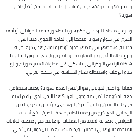
والبحرية؟ وما موقفهم من قوات حزب الله الموجودة، أيضاً، داخل
سوريا؟
وسرعان ما جاءنا الرد على حكم سوريا، بظهور محمد الجولاني، أو أحمد
الشرع، في شوارع سوريا، متجها إلى الجامع الأموي، حيث ألقى
خطبته، وقد ظهر في مظهر جديد، أو “نيو لوك”، هذب فيه لحيته،
ونزع غطاء الرأس، رمز المقاومة الإسلامية، وارتدى ملابس القتال على
شاكلة الرئيس الأوكراني زلينسكي، في محاولة لتغيير صورته، ونزع
قناع الإرهاب، واستبداله بقناع السياسة، في شكله الغربي.
فماذا لو أصبح الجولاني هو الرئيس القادم لسوريا؟ وكيف ستتعامل
معه الحكومة الأمريكية ودول الغرب؟ هذا الرجل الذي ترك دراسته
في طب الأسنان، وزامل أبو بكر البغدادي، مؤسس تنظيم داعش
الإرهابي، الذي خرج من رحمه تنظيم جبهة النصرة، الذي أسسه
الجولاني، ونفذ به العديد من العمليات الإرهابية، حتى صنفته الولايات
المتحدة “بالإرهابي الخطير”، ورصدت عشرة ملايين دولار لمن يُدلي