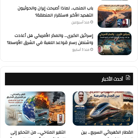
باب المندب.. لماذا أصبحت إيران والحوثيون
التهديد الأكبر لاستقرار المنطقة؟
منذ أسبوعين
إسرائيل الكبرى… والمكر الأمريكي هل أعادت
واشنطن رسم قواعد اللعبة في الشرق الأوسط؟
منذ 3 أسابيع
أحدث الأخبار
القطار الكهربائي السريع… بين
التغير المناخي… من التحذير إلى