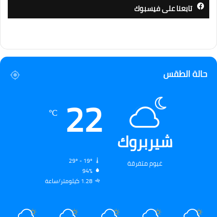
تابعنا على فيسبوك
حالة الطقس
22
℃
شيربروك
29º - 19º
غيوم متفرقة
94%
1.28 كيلومتر/ساعة