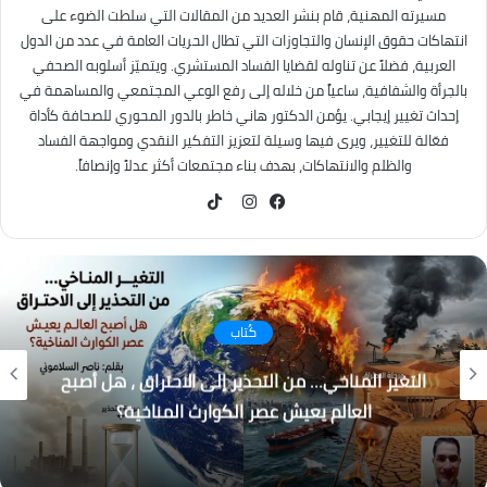
مسيرته المهنية، قام بنشر العديد من المقالات التي سلطت الضوء على
انتهاكات حقوق الإنسان والتجاوزات التي تطال الحريات العامة في عدد من الدول
العربية، فضلاً عن تناوله لقضايا الفساد المستشري. ويتميّز أسلوبه الصحفي
بالجرأة والشفافية، ساعياً من خلاله إلى رفع الوعي المجتمعي والمساهمة في
إحداث تغيير إيجابي. يؤمن الدكتور هاني خاطر بالدور المحوري للصحافة كأداة
فعّالة للتغيير، ويرى فيها وسيلة لتعزيز التفكير النقدي ومواجهة الفساد
والظلم والانتهاكات، بهدف بناء مجتمعات أكثر عدلاً وإنصافاً.
TikTok
فيسبوك
انستقرام
كُتاب
التغير المناخي… من التحذير إلى الاحتراق ، هل أصبح
العالم يعيش عصر الكوارث المناخية؟