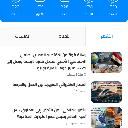
26
29
28
28
29
℃
℃
℃
℃
℃
الجمعة
السبت
الأحد
الأثنين
الثلاثاء
الأشهر
الأخيرة
تعليقات
رسالة قوة من الاقتصاد المصري.. صافي
الاحتياطي الأجنبي يسجل قفزة تاريخية ويصل إلى
56.29 مليار دولار بنهاية يوليو
منذ 8 ساعات
القطار الكهربائي السريع… بين الجدل والفرصة
منذ 5 أيام
التغير المناخي… من التحذير إلى الاحتراق ، هل
أصبح العالم يعيش عصر الكوارث المناخية؟
منذ أسبوعين