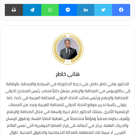
فيسبوك
تويتر
لينكدإن
ماسنجر
واتساب
تيلقرام
طبا
هانى خاطر
الدكتور هاني خاطر حاصل على درجة الدكتوراه في السياحة والفندقة، بالإضافة
إلى بكالوريوس في الصحافة والإعلام. يشغل حالياً منصب رئيس المنتدى الدولى
للصحافة والإعلام ورئيس مكتب الاتحاد الدولي للصحافة العربية في كندا، كما
يتولى رئاسة تحرير موقع الاتحاد الدولي للصحافة العربية وعدد من المنصات
الإعلامية الأخرى. يمتلك الدكتور خاطر خبرة واسعة في مجال الصحافة والإعلام،
ويُعرف بكونه صحفياً ومؤلفاً متخصصاً في تغطية قضايا الفساد وحقوق الإنسان
والحريات العامة. يركز في أعماله على إبراز القضايا الجوهرية التي تمس العالم
العربي، لا سيما تلك المتعلقة بالعدالة الاجتماعية والحقوق المدنية. طوال