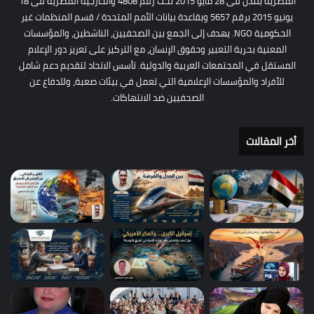
المصرية بلندن فى 28 مايو 2015 تحت رقم 4808 والخارجية المصرية فى 18
يونيو 2015 برقم 5657 وبقاعدة بيانات الأمم المتحدة / قسم المنظمات غير
الحكومية NGO. يهدف إلى الجمع بين الصحفيين، الناشطين، والمؤسسات
المعنية بحرية التعبير وحقوق الإنسان، مع التركيز على تعزيز دور الإعلام
المستقل في المجتمعات العربية والدولية. تأسس الاتحاد لتقديم دعم شامل
للأفراد والمؤسسات الإعلامية التي تعمل في بيئات صعبة، وللدفاع عن
الصحفيين ضد الانتهاكات.
أخر المقالات