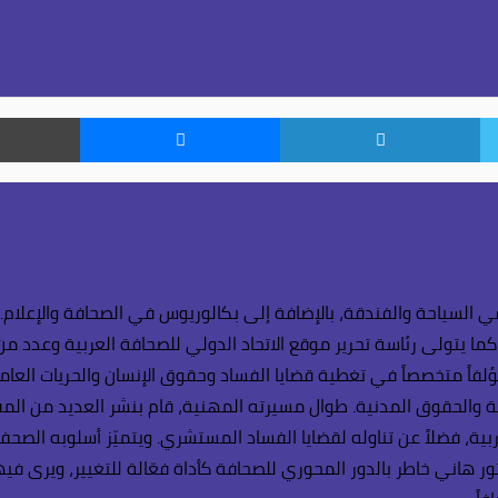
تويتر
لينكدإن
ماسنجر
 السياحة والفندقة، بالإضافة إلى بكالوريوس في الصحافة والإعلام.
كما يتولى رئاسة تحرير موقع الاتحاد الدولي للصحافة العربية وعدد م
ؤلفاً متخصصاً في تغطية قضايا الفساد وحقوق الإنسان والحريات العامة
اعية والحقوق المدنية. طوال مسيرته المهنية، قام بنشر العديد من ال
بية، فضلاً عن تناوله لقضايا الفساد المستشري. ويتميّز أسلوبه الصح
ر هاني خاطر بالدور المحوري للصحافة كأداة فعّالة للتغيير، ويرى في