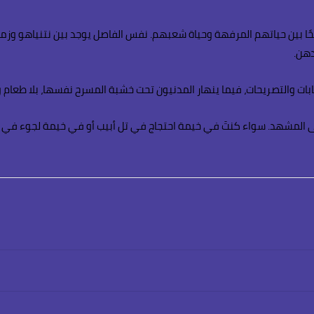
ًا بين حياتهم المرفهة وحياة شعبهم. نفس الفاصل يوجد بين نتنياهو وزمرته
دهن.
بات والتصريحات، فيما ينهار المدنيون تحت خشبة المسرح نفسها، بلا طعام ول
 المشهد. سواء كنتَ في خيمة احتجاج في تل أبيب أو في خيمة لجوء في رفح،