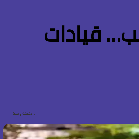
يب… قيادات
دقيقة واحدة