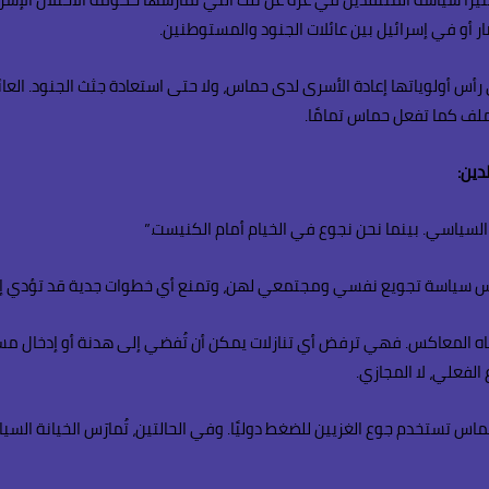
ر أو في إسرائيل بين عائلات الجنود والمستوطنين.
ى رأس أولوياتها إعادة الأسرى لدى حماس، ولا حتى استعادة جثث الجنود. العائ
ملف كما تفعل حماس تمامًا.
لسياسي. بينما نحن نجوع في الخيام أمام الكنيست.”
رس سياسة تجويع نفسي ومجتمعي لهن، وتمنع أي خطوات جدية قد تؤدي إلى ا
ه المعاكس. فهي ترفض أي تنازلات يمكن أن تُفضي إلى هدنة أو إدخال مسا
فعلي، لا المجازي.
حماس تستخدم جوع الغزيين للضغط دوليًا. وفي الحالتين، تُمارَس الخيانة ال