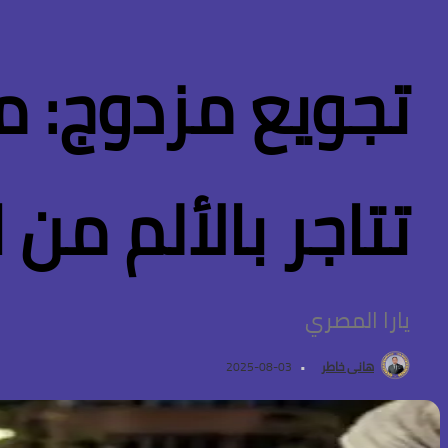
تجويع مزدوج: م
تتاجر بالألم من
يارا المصري
هانى خاطر
2025-08-03