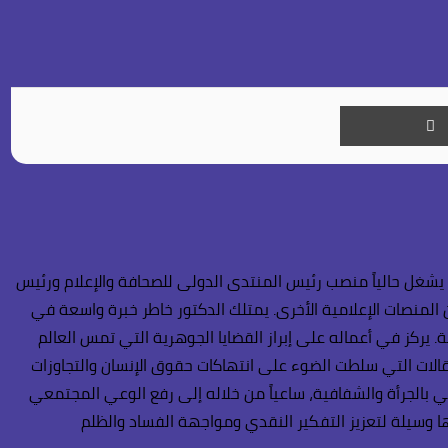
طباعة
 يشغل حالياً منصب رئيس المنتدى الدولى للصحافة والإعلام ورئيس
ن المنصات الإعلامية الأخرى. يمتلك الدكتور خاطر خبرة واسعة في
. يركز في أعماله على إبراز القضايا الجوهرية التي تمس العالم
مقالات التي سلطت الضوء على انتهاكات حقوق الإنسان والتجاوزات
في بالجرأة والشفافية، ساعياً من خلاله إلى رفع الوعي المجتمعي
ها وسيلة لتعزيز التفكير النقدي ومواجهة الفساد والظلم