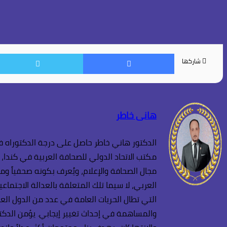
فيسبوك
شاركها
هانى خاطر
الدكتور هاني خاطر حاصل على درجة الدكتوراه في
مكتب الاتحاد الدولي للصحافة العربية في كندا، 
مجال الصحافة والإعلام، ويُعرف بكونه صحفياً وم
العربي، لا سيما تلك المتعلقة بالعدالة الاجتم
التي تطال الحريات العامة في عدد من الدول العر
والمساهمة في إحداث تغيير إيجابي. يؤمن الدكتو