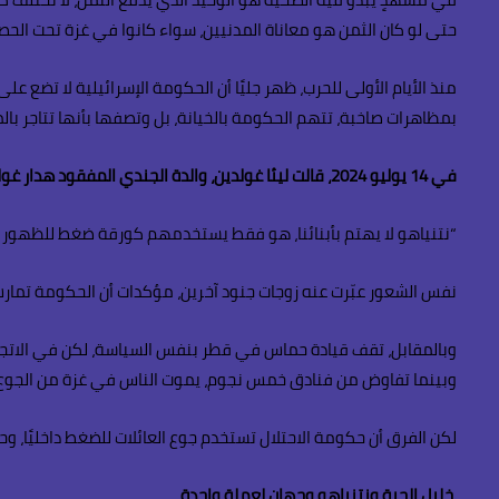
حتى لو كان الثمن هو معاناة المدنيين، سواء كانوا في غزة تحت الحصا
منذ الأيام الأولى للحرب، ظهر جليًا أن الحكومة الإسرائيلية لا تضع عل
بمظاهرات صاخبة، تتهم الحكومة بالخيانة، بل وتصفها بأنها تتاجر بال
في 14 يوليو 2024، قالت ليئا غولدين، والدة الجندي المفقود هدار غولدين:
“نتنياهو لا يهتم بأبنائنا، هو فقط يستخدمهم كورقة ضغط للظهور ا
نفس الشعور عبّرت عنه زوجات جنود آخرين، مؤكدات أن الحكومة تما
وبالمقابل، تقف قيادة حماس في قطر بنفس السياسة، لكن في الاتجا
وبينما تفاوض من فنادق خمس نجوم، يموت الناس في غزة من الجوع ال
لكن الفرق أن حكومة الاحتلال تستخدم جوع العائلات للضغط داخليًا، و
خليل الحية ونتنياهو وجهان لعملة واحدة