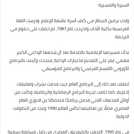
السيرة والمسيرة
ولدت نرمين البيطار في كنف أسرة عاشقة للإعلام، ودرست اللغة
الفرنسية بكلية الآداب وتخرجت عام 1987، ثم حصلت على دبلوم في
الترجمة.
بدأت مسيرتها الإعلامية بالصدفة بعد أن شجعها الإذاعي الكبير
فهمي عمر على التقديم لاختبارات الإذاعة، فنجحت وعُينت بالبرنامج
الأوروبي (القسم الفرنسي) والبرنامج الموسيقي.
انتقلت بعد ذلك إلى البرنامج العام، حيث قدمت نشرات وتعليقات
إخبارية، كما خاضت تجربة البرامج الرمضانية والرياضية، وكانت من
أوائل المذيعات اللاتي قدمن برنامجًا متخصصًا عن الدوري العام
المصري، فضلًا عن تغطيتها لكأس العالم 1990 وعدد من البطولات
الدولية.
في عام 1995، التحقت بالتليفزيون المصري من خلال مسابقة رسمية