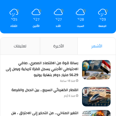
25
27
27
28
29
℃
℃
℃
℃
℃
الجمعة
السبت
الأحد
الأثنين
الثلاثاء
الأشهر
الأخيرة
تعليقات
رسالة قوة من الاقتصاد المصري.. صافي
الاحتياطي الأجنبي يسجل قفزة تاريخية ويصل إلى
56.29 مليار دولار بنهاية يوليو
منذ 18 ساعة
القطار الكهربائي السريع… بين الجدل والفرصة
منذ 6 أيام
التغير المناخي… من التحذير إلى الاحتراق ، هل