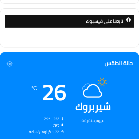
تابعنا على فيسبوك
حالة الطقس
26
℃
شيربروك
29º - 26º
غيوم متفرقة
79%
1.72 كيلومتر/ساعة