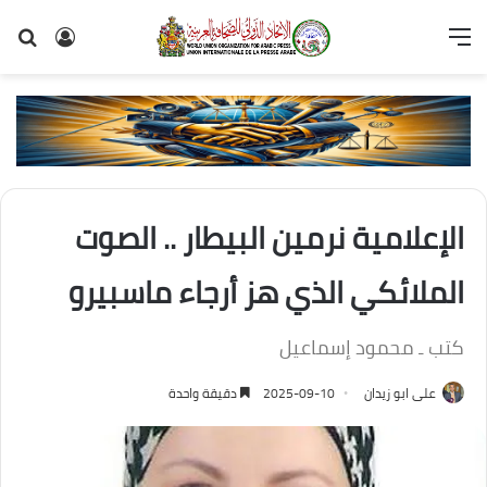
القائمة
تسجيل
بح
الدخول
عن
الإعلامية نرمين البيطار .. الصوت
الملائكي الذي هز أرجاء ماسبيرو
كتب ـ محمود إسماعيل
على ابو زيدان
2025-09-10
دقيقة واحدة