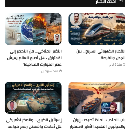
أحدث الأخبار
القطار الكهربائي السريع… بين
التغير المناخي… من التحذير إلى
الجدل والفرصة
الاحتراق ، هل أصبح العالم يعيش
عصر الكوارث المناخية؟
منذ 6 أيام
منذ أسبوعين
باب المندب.. لماذا أصبحت إيران
إسرائيل الكبرى… والمكر الأمريكي
والحوثيون التهديد الأكبر لاستقرار
هل أعادت واشنطن رسم قواعد