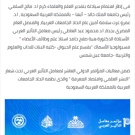
فى إطار اهتمام سيادتة بتقدير العلم والعلماء كرم ا.د. فالح السلمي
رئيس جامعه الملك خالد – أبها – بالمملكه العربية السعوديه ، ا.د.
عمرو عزت سلامة أمين عام اتحاد الجامعات العربية، والقنصل العام
المصري بجدة، ا.د.محمود عبد العاطي رئيس معامل التأثير العربي
الأستاذة الدكتورة هبة صلاح حامد استاذ علم وظائف الأعضاء ”
فسيولوجيا الأسماك “بقسم علم الحيوان -كليه البنات للاداب والعلوم
والتربية -جامعة عين شمس
ضمن فعاليات المؤتمر الدولي العاشر لمعامل التأثير العربي تحت شعار
“النشر العلمي واقتصاد المعرفة ” والذى نظمه اتحاد الجامعات
العربية بالمملكة العربية السعودية