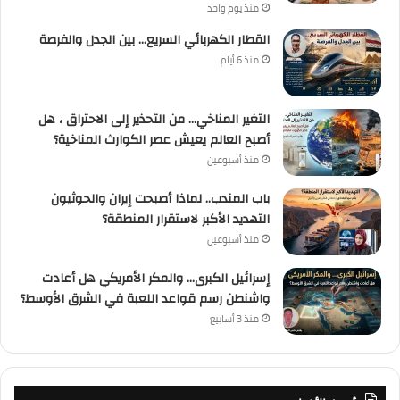
منذ يوم واحد
القطار الكهربائي السريع… بين الجدل والفرصة
منذ 6 أيام
التغير المناخي… من التحذير إلى الاحتراق ، هل
أصبح العالم يعيش عصر الكوارث المناخية؟
منذ أسبوعين
باب المندب.. لماذا أصبحت إيران والحوثيون
التهديد الأكبر لاستقرار المنطقة؟
منذ أسبوعين
إسرائيل الكبرى… والمكر الأمريكي هل أعادت
واشنطن رسم قواعد اللعبة في الشرق الأوسط؟
منذ 3 أسابيع