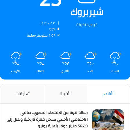
شيربروك
23º - 23º
غيوم متفرقة
85%
1.07 كيلومتر/ساعة
24
24
26
27
27
℃
℃
℃
℃
℃
السبت
الأحد
الأثنين
الثلاثاء
الأربعاء
الأشهر
الأخيرة
تعليقات
رسالة قوة من الاقتصاد المصري.. صافي
الاحتياطي الأجنبي يسجل قفزة تاريخية ويصل إلى
56.29 مليار دولار بنهاية يوليو