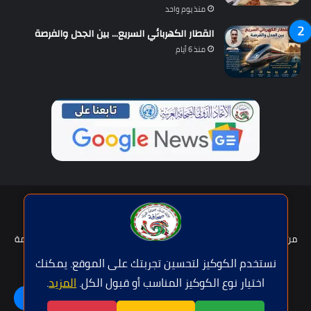
منذ يوم واحد
القطار الكهربائي السريع… بين الجدل والفرصة
منذ 6 أيام
حقوق النشر © | جميع الحقوق محفوظة للاتحاد الدولى للصحافة العربية
2026
من نحن؟
هيئة التحرير
عضوية الإتحاد
سياسة الخصوصية
شروط الخدمة
للإعلان
اتصل بنا
نستخدم الكوكيز لتحسين تجربتك على الموقع. يمكنك
اختيار نوع الكوكيز المناسب أو قبول الكل.
المزيد
.
فيسبوك
تويتر
يوتيوب
واتساب
اللغة | Langue