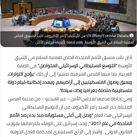
UN Photo/Eskinder Debebe من الأرشيف: رامز الأكبروف، نائب المنسق الخاص
لعملية السلام في الشرق الأوسط، يقدم إحاطة لأعضاء مجلس الأمن
أدان نائب منسق الأمم المتحدة الخاص لعملية السلام في الشرق
الأوسط
“التوسع الاستيطاني الإسرائيلي المتواصل”
في الضفة
الغربية، بما فيها القدس الشرقية، مشيرا إلى أن ذلك “
يؤجج التوترات،
ويعيق وصول الفلسطينيين إلى أراضيهم، ويهدد إمكانية قيام دولة
فلسطينية متصلة جغرافيا وذات سيادة”.
وفي إحاطة قدمها لمجلس الأمن – عبر الفيديو – من مدينة القدس
المحتلة، حذر السيد رامز الأكبروف من أن التوسع الاستيطاني
الإسرائيلي هذا العام
“وصل إلى أعلى مستوياته منذ بدء رصد الأمم
المتحدة في عام 2017″،
وحث إسرائيل على الوقاء بالتزاماتها بموجب
القانون الدولي. وأشار إلى الرأي الاستشاري لمحكمة العدل الدولية