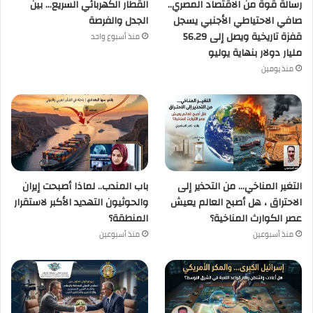
رسالة قوة من الاقتصاد المصري..
القطار الكهربائي السريع… بين
صافي الاحتياطي الأجنبي يسجل
الجدل والفرصة
قفزة تاريخية ويصل إلى 56.29
منذ أسبوع واحد
مليار دولار بنهاية يوليو
منذ يومين
التغير المناخي… من التحذير إلى
باب المندب.. لماذا أصبحت إيران
الاحتراق ، هل أصبح العالم يعيش
والحوثيون التهديد الأكبر لاستقرار
عصر الكوارث المناخية؟
المنطقة؟
منذ أسبوعين
منذ أسبوعين