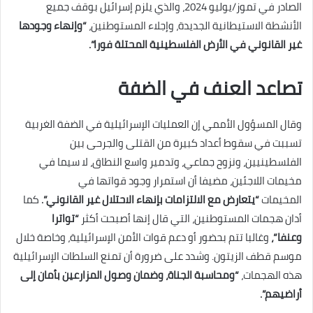
الصادر في تموز/يوليو 2024، والذي يلزم إسرائيل بوقف جميع
الأنشطة الاستيطانية الجديدة، وإجلاء المستوطنين،
“وإنهاء وجودها
غير القانوني في الأرض الفلسطينية المحتلة فورا”.
تصاعد العنف في الضفة
وقال المسؤول الأممي إن العمليات الإسرائيلية في الضفة الغربية
تسببت في سقوط أعداد كبيرة من القتلى والجرحى بين
الفلسطينيين، ونزوح جماعي، وتدمير واسع النطاق، لا سيما في
مخيمات اللاجئين، مضيفا أن استمرار وجود قواتها في
المخيمات
“يتعارض مع الالتزامات بإنهاء الاحتلال غير القانوني”.
كما
أدان هجمات المستوطنين، التي قال إنها أصبحت أكثر
“تواترا
وعنفا”،
وغالبا تتم بحضور أو دعم قوات الأمن الإسرائيلية، وخاصة خلال
موسم قطف الزيتون. وشدد على ضرورة أن تمنع السلطات الإسرائيلية
هذه الهجمات،
“ومحاسبة الجناة، وضمان وصول المزارعين بأمان إلى
أراضيهم”.