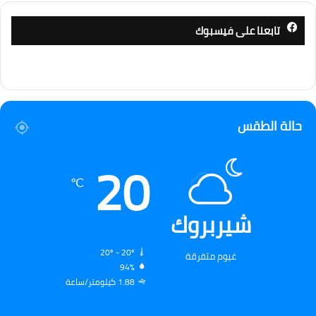
تابعنا على فيسبوك
حالة الطقس
20
℃
شيربروك
20º - 20º
غيوم متفرقة
94%
1.88 كيلومتر/ساعة