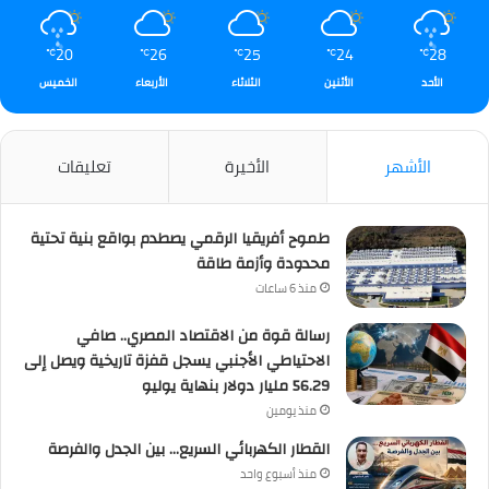
20
26
25
24
28
℃
℃
℃
℃
℃
الأحد
الأثنين
الثلاثاء
الأربعاء
الخميس
الأشهر
الأخيرة
تعليقات
طموح أفريقيا الرقمي يصطدم بواقع بنية تحتية
محدودة وأزمة طاقة
منذ 6 ساعات
رسالة قوة من الاقتصاد المصري.. صافي
الاحتياطي الأجنبي يسجل قفزة تاريخية ويصل إلى
56.29 مليار دولار بنهاية يوليو
منذ يومين
القطار الكهربائي السريع… بين الجدل والفرصة
منذ أسبوع واحد