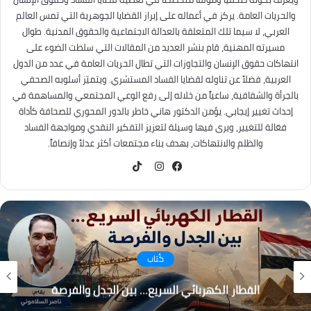
والحريات العامة. يركز في أعماله على إبراز القضايا الجوهرية التي تمس العالم
العربي، لا سيما تلك المتعلقة بالعدالة الاجتماعية والحقوق المدنية. طوال
مسيرته المهنية، قام بنشر العديد من المقالات التي سلطت الضوء على
انتهاكات حقوق الإنسان والتجاوزات التي تطال الحريات العامة في عدد من الدول
العربية، فضلاً عن تناوله لقضايا الفساد المستشري. ويتميّز أسلوبه الصحفي
بالجرأة والشفافية، ساعياً من خلاله إلى رفع الوعي المجتمعي والمساهمة في
إحداث تغيير إيجابي. يؤمن الدكتور هاني خاطر بالدور المحوري للصحافة كأداة
فعّالة للتغيير، ويرى فيها وسيلة لتعزيز التفكير النقدي ومواجهة الفساد
والظلم والانتهاكات، بهدف بناء مجتمعات أكثر عدلاً وإنصافاً.
TikTok
فيسبوك
انستقرام
كُتاب
القطار الكهربائي السريع… بين الجدل والفرصة