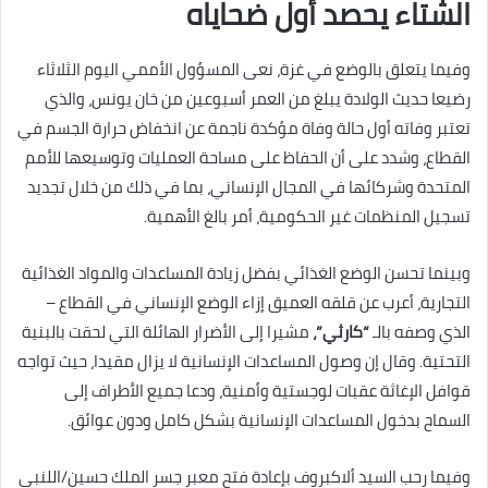
الشتاء يحصد أول ضحاياه
وفيما يتعلق بالوضع في غزة، نعى المسؤول الأممي اليوم الثلاثاء
رضيعا حديث الولادة يبلغ من العمر أسبوعين من خان يونس، والذي
تعتبر وفاته أول حالة وفاة مؤكدة ناجمة عن انخفاض حرارة الجسم في
القطاع، وشدد على أن الحفاظ على مساحة العمليات وتوسيعها للأمم
المتحدة وشركائها في المجال الإنساني، بما في ذلك من خلال تجديد
تسجيل المنظمات غير الحكومية، أمر بالغ الأهمية.
وبينما تحسن الوضع الغذائي بفضل زيادة المساعدات والمواد الغذائية
التجارية، أعرب عن قلقه العميق إزاء الوضع الإنساني في القطاع –
الذي وصفه بالـ
“كارثي”،
مشيرا إلى الأضرار الهائلة التي لحقت بالبنية
التحتية. وقال إن وصول المساعدات الإنسانية لا يزال مقيدا، حيث تواجه
قوافل الإغاثة عقبات لوجستية وأمنية، ودعا جميع الأطراف إلى
السماح بدخول المساعدات الإنسانية بشكل كامل ودون عوائق.
وفيما رحب السيد ألاكبروف بإعادة فتح معبر جسر الملك حسين/اللنبي