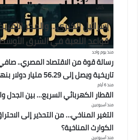
كُتاب
منذ 3 أسابيع
إسرائيل الكبرى… والمكر الأمر
قواعد اللعبة في الشرق الأوسط
منذ يوم واحد
رسالة قوة من الاقتصاد المصري.. صافي
تاريخية ويصل إلى 56.29 مليار دولار بنهاية يوليو
منذ 6 أيام
القطار الكهربائي السريع… بين الجدل و
منذ أسبوعين
التغير المناخي… من التحذير إلى الاحتر
الكوارث المناخية؟
منذ أسبوعين