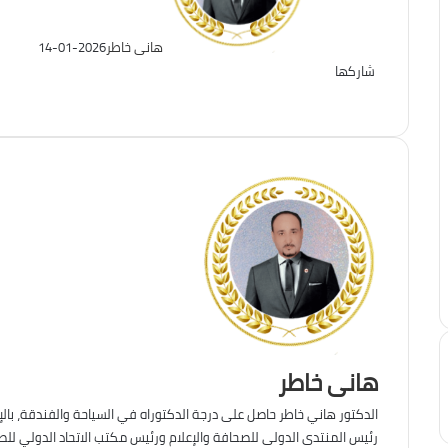
هانى خاطر
2026-01-14
شاركها
تويتر
فيسبوك
لينكدإن
ماسنجر
طباعة
ماسنجر
واتساب
تيلقرام
هانى خاطر
الدكتور هاني خاطر حاصل على درجة الدكتوراه في السياحة والفندقة، بال
رئيس المنتدى الدولى للصحافة والإعلام ورئيس مكتب الاتحاد الدولي للصح