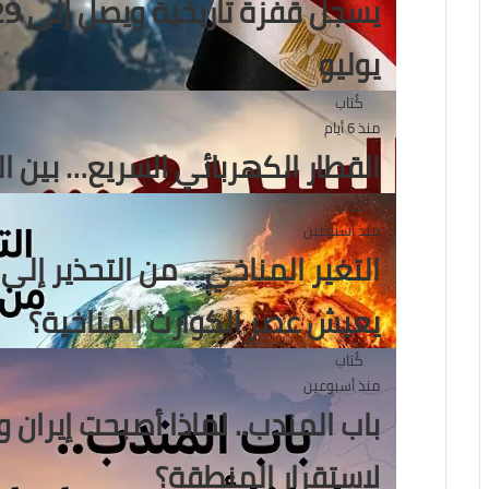
يوليو
كُتاب
منذ 6 أيام
القطار الكهربائي السريع… بين ا
كُتاب
منذ أسبوعين
التغير المناخي… من التحذير إلى 
يعيش عصر الكوارث المناخية؟
كُتاب
منذ أسبوعين
باب المندب.. لماذا أصبحت إيران و
لاستقرار المنطقة؟