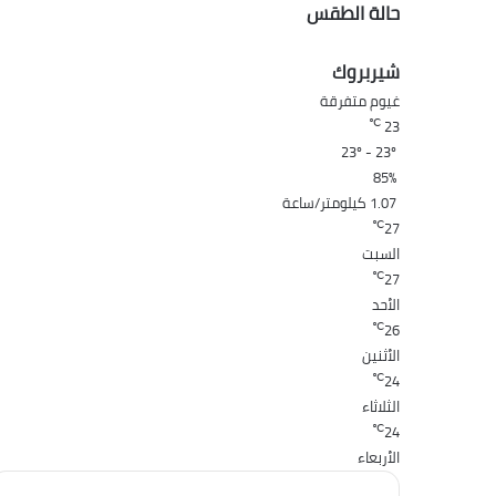
حالة الطقس
شيربروك
غيوم متفرقة
℃
23
23º - 23º
85%
1.07 كيلومتر/ساعة
℃
27
السبت
℃
27
الأحد
℃
26
الأثنين
℃
24
الثلاثاء
℃
24
الأربعاء