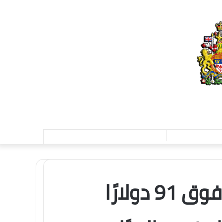
تسجيل
الدخول
لأول مرة.. الفضة تقفز فوق 91 دولارًا