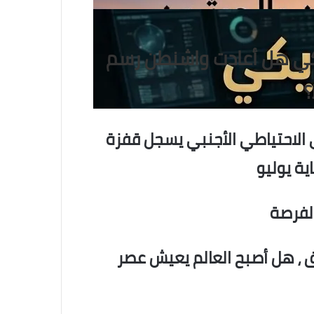
يكي هل أعادت واشنطن رسم
؟
 الاحتياطي الأجنبي يسجل قفزة
الفرصة
اق ، هل أصبح العالم يعيش عصر