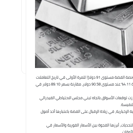
سجلت أسعار الفضة عالميًا ارتفاعًا قويًا خلال تعاملات يناير 2026، لتتجاوز أونصة الفضة مستوى 91 دولارًا للمرة الأولى في تاريخ التعاملات
الفورية، قبل أن تقلص مكاسبها في ختام الجلسة، وتستقر مرتفعة بنسبة 4.11% عند مستوى 90.58 دولار، مقارنة بسعر 89.10 دولار في
ززت توقعات الأسواق باتجاه تبني مجلس الاحتياطي الفيدرالي
لنفيسة.
لإخبارية، في زيادة الإقبال على الفضة باعتبارها أحد أصول
تحديات، أبرزها الفجوة بين الأسعار الفورية والأسعار في
أوقات.