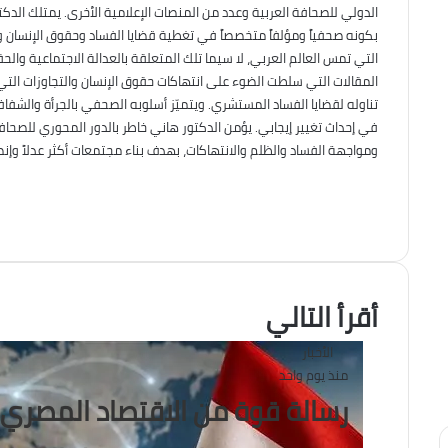
الدولي للصحافة العربية وعدد من المنصات الإعلامية الأخرى. يمتلك الدك
بكونه صحفياً ومؤلفاً متخصصاً في تغطية قضايا الفساد وحقوق الإنسان وال
التي تمس العالم العربي، لا سيما تلك المتعلقة بالعدالة الاجتماعية وال
المقالات التي سلطت الضوء على انتهاكات حقوق الإنسان والتجاوزات التي 
تناوله لقضايا الفساد المستشري. ويتميّز أسلوبه الصحفي بالجرأة والشف
في إحداث تغيير إيجابي. يؤمن الدكتور هاني خاطر بالدور المحوري للصحافة 
ومواجهة الفساد والظلم والانتهاكات، بهدف بناء مجتمعات أكثر عدلاً وإنصا
فيسبوك
انستقرام
TikTok
أقرأ التالي
الأخبار
منذ يوم واحد
رسالة قوة من الاقتصاد المصري.