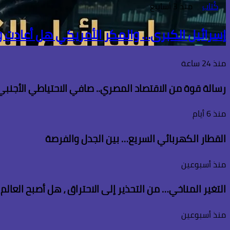
كُتاب
منذ 3 أسابيع
إسرائيل الكبرى… والمكر الأمريكي هل أعادت
منذ 24 ساعة
رسالة قوة من الاقتصاد المصري.. صافي الاحتياطي الأجنبي يسجل قفزة تاريخية 
منذ 6 أيام
القطار الكهربائي السريع… بين الجدل والفرصة
منذ أسبوعين
التغير المناخي… من التحذير إلى الاحتراق ، هل أصبح العال
منذ أسبوعين