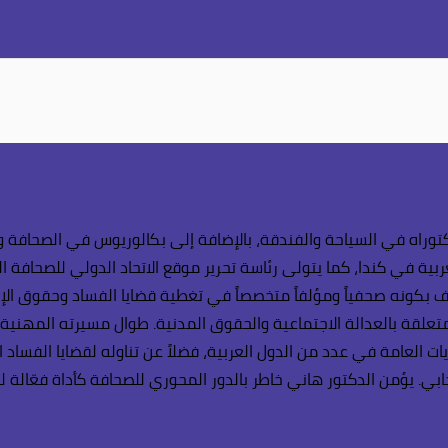
وراه في السياحة والفندقة، بالإضافة إلى بكالوريوس في الصحافة وال
بية في كندا، كما يتولى رئاسة تحرير موقع الاتحاد الدولي للصحافة ال
 بكونه صحفياً ومؤلفاً متخصصاً في تغطية قضايا الفساد وحقوق الإنسا
لمتعلقة بالعدالة الاجتماعية والحقوق المدنية. طوال مسيرته المهنية
يات العامة في عدد من الدول العربية، فضلاً عن تناوله لقضايا الفساد 
. يؤمن الدكتور هاني خاطر بالدور المحوري للصحافة كأداة فعّالة لل