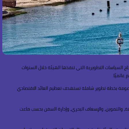
السياسات التطويرية التي تنفذها الهيئة خلال السنوات
عالميًا.
رات إلى أن قناة السويس تسير بخطى ثابتة نحو تحقيق إيرادات سنوية تصل إلى نحو 10 مليارات دولار بحلول عام 2028، مدعومة بخطة تطوير شاملة تستهدف تعظيم العائد الاقتصادي
ة، والتموين، والإسعاف البحري، وإدارة السفن بحسب ماعت