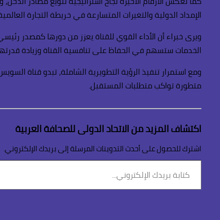
كما تعكس الأرقام الأخيرة نجاح استراتيجية تنويع مصادر الدخل،
الإمداد الدولية والتغيرات المتسارعة في خريطة التجارة العالمية
ويرى خبراء أن الأداء القوي للقناة يعزز من دورها كمصدر رئيسي
الخدمات ستسهم في الحفاظ على تنافسية القناة وزيادة قدرتها
ومع استمرار تنفيذ الرؤية التطويرية الشاملة، تبدو قناة السوي
متطورة تواكب متطلبات المستقبل.
اكتشاف المزيد من الاتحاد الدولى للصحافة العربية
اشترك للحصول على أحدث التدوينات المرسلة إلى بريدك الإلكتروني.
كتابة
بريدك
الإلكتروني...