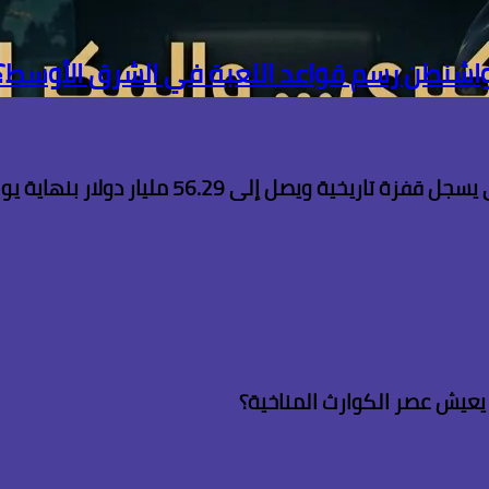
 واشنطن رسم قواعد اللعبة في الشرق الأوسط؟
ويصل إلى 56.29 مليار دولار بنهاية يوليو
م يعيش عصر الكوارث المناخية؟