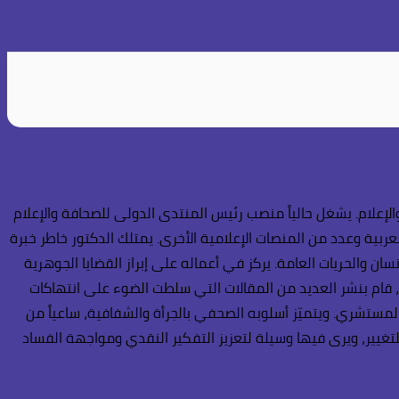
إعلام. يشغل حالياً منصب رئيس المنتدى الدولى للصحافة والإعلام
عربية وعدد من المنصات الإعلامية الأخرى. يمتلك الدكتور خاطر خبرة
ن والحريات العامة. يركز في أعماله على إبراز القضايا الجوهرية
، قام بنشر العديد من المقالات التي سلطت الضوء على انتهاكات
المستشري. ويتميّز أسلوبه الصحفي بالجرأة والشفافية، ساعياً من
تغيير، ويرى فيها وسيلة لتعزيز التفكير النقدي ومواجهة الفساد