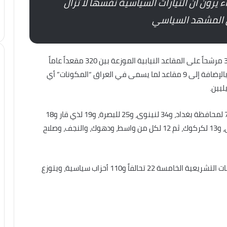
اء يرون أن التيارات السياسية نفسها لا تزال
 المشهد السياسي
وبحسب المفوضية العليا للانتخابات يتنافس حوالي 3240 مرشحاً على المقاعد النيابية الموزعة بين 320 مقعداً عاماً
للمحافظات بدوائرها الانتخابية ووفقاً لحدودها الإدارية، بالإضافة إلى 9 مقاعد لما يسمى في العراق “المكونات” أي
ليين.
وتتوزع المقاعد على المحافظات العراقية وفق الآتي: 71 لمحافظة بغداد، و34 لنينوى، و25 للبصرة، و19 لذي قار و18
للسليمانية، و17 لبابل، و16 لأربيل، و15 للأنبار، و14 لديالى، و13 لكركوك، ثم 12 لكل من واسط، ودهوك، والنجف، وصلاح
وإلى جانب 789 مرشحاً مستقلاً، تنافس في هذه الانتخابات التشريعية الخامسة 22 تحالفاً و110 أحزاب سياسية، ويتوزع