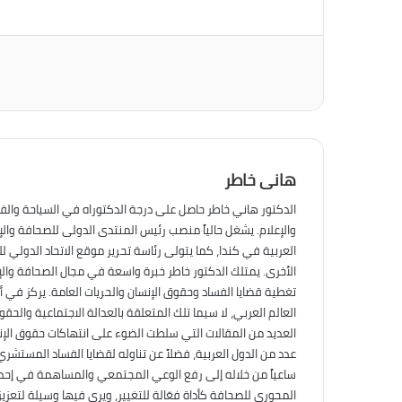
تويتر
طباعة
ماسنجر
لينكدإن
فيسبوك
هانى خاطر
الدكتور هاني خاطر حاصل على درجة الدكتوراه في السياحة والف
والإعلام. يشغل حالياً منصب رئيس المنتدى الدولى للصحافة وال
العربية في كندا، كما يتولى رئاسة تحرير موقع الاتحاد الدولي ل
الأخرى. يمتلك الدكتور خاطر خبرة واسعة في مجال الصحافة والإ
تغطية قضايا الفساد وحقوق الإنسان والحريات العامة. يركز في أ
العالم العربي، لا سيما تلك المتعلقة بالعدالة الاجتماعية والح
العديد من المقالات التي سلطت الضوء على انتهاكات حقوق الإنس
عدد من الدول العربية، فضلاً عن تناوله لقضايا الفساد المستشري
ساعياً من خلاله إلى رفع الوعي المجتمعي والمساهمة في إحداث 
المحوري للصحافة كأداة فعّالة للتغيير، ويرى فيها وسيلة لتعزي