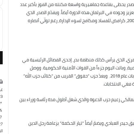
لصدر يحظى بقاعدة جماهيرية واسعة مكنته من الفوز بأكبر عدد
تخابات 2018 وقد يتمكن من تعزيز وجوده في البرلمان هذه الدورة أيضاً. ويقدّم الصدر، الذي
تزعّم أبرز فصيل مسلح قاتل القوات الأميركية بعد عام 2003، كرافض للفساد ومكافح لسوء الإدارة، رغم تولّي أنصاره
ري، الذي يرأس كذلك منظمة بدر، إحدى الفصائل الرئيسية في
ة، وباتت اليوم جزءاً من القوات الأمنية الحكومية. ووصل
ممثلو هذه الفصائل للمرة الأولى إلى البرلمان بعد انتخابات عام 2018. ويعدّ حزب “حقوق” القريب من “كتائب حزب الله”
شي
 فغي الانتخابات.
غي
23
 المالكي زعيم حزب الدعوة والذي شغل أطول مدة رئاسة وزراء بين
23º - 23º
%
1.07 
 حيدر العبادي ويضمّ أيضاً “تيار الحكمة” بزعامة رجل الدين
27
ال