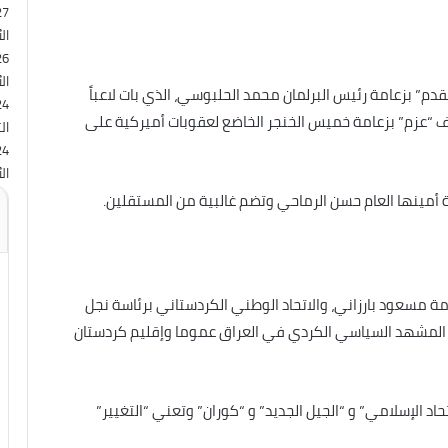
27
ال
26
ال
تقدم” بزعامة رئيس البرلمان محمد الحلبوسي، الذي بات لاعباً
24
 “عزم” بزعامة خميس الخنجر الخاضع لعقوبات أميركية على
الث
24
ال
ة أمينها العام حسن الرماحي وتضم غالبية من المستقلين.
امة مسعود بارزاني، والاتحاد الوطني الكردستاني برئاسة نجل
 في المشهد السياسي الكردي في العراق عموما وإقليم كردستان
حاد الإسلامي” و “الجيل الجديد” و “كوران” وتعني “التغيير”