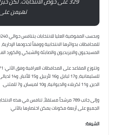
329 على خوض الانتخابات. لكن خبر
تهيمن على
المسيحيون والايزيديون والصابئة والشبكي والكورد الفي
الدين، و11 لكربلاء والديوانية، و10 لميسان، و7 للمثنى.
الجميع على أربعة مكونات يمكن اختصارها بالآتي:
الشيعة: