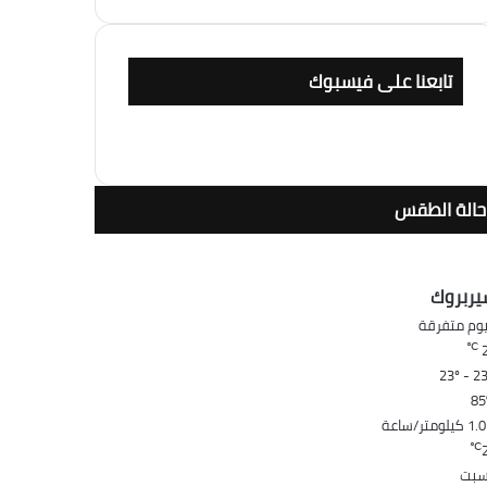
تابعنا على فيسبوك
حالة الطقس
ربروك
وم متفرقة
℃
85
كيلومتر/ساعة
℃
سبت