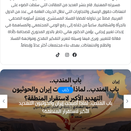
مسيرته المهنية، قام بنشر العديد من المقالات التي سلطت الضوء على
انتهاكات حقوق الإنسان والتجاوزات التي تطال الحريات العامة في عدد من الدول
العربية، فضلاً عن تناوله لقضايا الفساد المستشري. ويتميّز أسلوبه الصحفي
بالجرأة والشفافية، ساعياً من خلاله إلى رفع الوعي المجتمعي والمساهمة في
إحداث تغيير إيجابي. يؤمن الدكتور هاني خاطر بالدور المحوري للصحافة كأداة
فعّالة للتغيير، ويرى فيها وسيلة لتعزيز التفكير النقدي ومواجهة الفساد
والظلم والانتهاكات، بهدف بناء مجتمعات أكثر عدلاً وإنصافاً.
TikTok
فيسبوك
انستقرام
كُتاب
باب المندب.. لماذا أصبحت إيران والحوثيون التهديد
الأكبر لاستقرار المنطقة؟