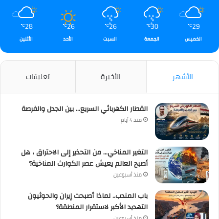
28
26
26
30
29
℃
℃
℃
℃
℃
الخميس
الجمعة
السبت
الأحد
الأثنين
الأشهر
الأخيرة
تعليقات
القطار الكهربائي السريع… بين الجدل والفرصة
منذ 4 أيام
التغير المناخي… من التحذير إلى الاحتراق ، هل
أصبح العالم يعيش عصر الكوارث المناخية؟
منذ أسبوعين
باب المندب.. لماذا أصبحت إيران والحوثيون
التهديد الأكبر لاستقرار المنطقة؟
منذ أسبوعين