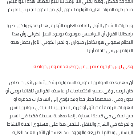
ابعد حد ممكن , وهذا يعني أننا بإمكاننا تتبع تمظهر هذه النواميس
منذ بداية المواد الغازية الأولية للكون , أي من الكون الجنيني المبكر
و بدايات التشكل الأولي للمادة الغازية الأولية , هذا رصديً ولكن نظريا
بإمكاننا القول أن النواميس موجودة بوجود الحيز الكوني وأن هذا
النظام شمولي هو تكامل متوازن , والحيز الكوني الأول يحمل هذه
النواميس في داخله أزليا
وهي ليس خارجية عنه بل من جوهره ذاته ومن خواصه .
أن فهم هذه القوانين الكونية الشمولية يشكل أساس لأي اختصاص
كان نوعه , وفي جميع الاختصاصات تراعا هذه القوانين تلقائيا بوعي أو
بدون وعي , فبعضها خطر جدا وقد يؤدي إلى انف جارات مدمرة أو
انهيارات مروعة أو حرائق أو غيره , لنتخيل إننا لا نراعي قوانين السير
حين نمضي في قيادة السيارة , إنها معادلة بسيطة فقط في السير
والحركة في الشارع والتنقل , لنتخيل هذا على مستوى الحياة النشاط
الإنساني ونظام الطبيعة والوجود . قد نعتقد أن الأمر معقد للغاية