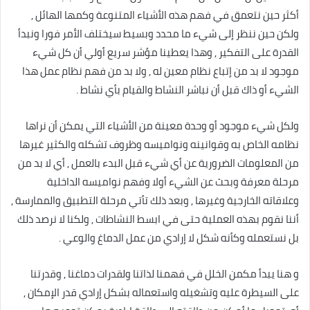
أكثر حين نتعمق في فهم هذه الأشياء المتنوعة وكمها الهائل ,
ولكن حين ننظر إلى شيء ما محدد وبسيط سيختلف الأمر فورا ونبدأ
القدرة على التفكير , وهذا يعطينا مؤشر سريع أولي أن كل شيء
موجود لا بد من إتباع نظام معين له , ولا بد من فهم نظام عمل هذا
الشيء أو ذاك قبل أن نباشر النشاط والقيام بأي نشاط .
ولكل شيء موجود أو وحدة معينة من الأشياء التي يمكن أن نراها
نظامه الخاص به وقوانينه ونواميسه وظروف تشكله والكثير غيرها
من المعلومات الضرورية عن أي شيء قبل البدء بالعمل , أي لا بد من
مرحلة معرفة وبحث عن الشيء أولا وفهم نواميسه الداخلية
وعلاقاته الخارجية وغيرها , وبعد ذلك تأتي مرحلة التطبيق والممارسة ,
أننا نقوم بهذه العملية حتى في ابسط النشاطات , ولكنا لا نرصد ذلك
بل نستعمله وكأنه شكل لا إرادي من عمل الدماغ والوعي .
و هنا يبدأ مكمن الخلل في فهمنا لذاتنا ولقدرات دماغنا , وقدرتنا
على السيطرة عليه وتشغيله واستعماله بشكل إرادي قدر الإمكان ,