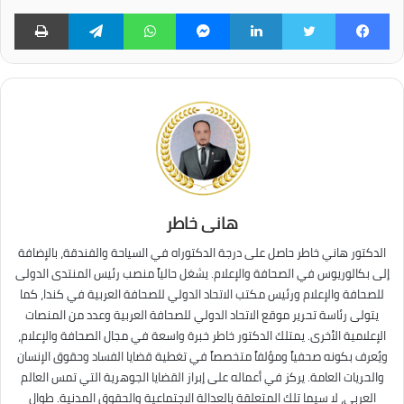
فيسبوك
تويتر
لينكدإن
ماسنجر
واتساب
تيلقرام
طبا
هانى خاطر
الدكتور هاني خاطر حاصل على درجة الدكتوراه في السياحة والفندقة، بالإضافة
إلى بكالوريوس في الصحافة والإعلام. يشغل حالياً منصب رئيس المنتدى الدولى
للصحافة والإعلام ورئيس مكتب الاتحاد الدولي للصحافة العربية في كندا، كما
يتولى رئاسة تحرير موقع الاتحاد الدولي للصحافة العربية وعدد من المنصات
الإعلامية الأخرى. يمتلك الدكتور خاطر خبرة واسعة في مجال الصحافة والإعلام،
ويُعرف بكونه صحفياً ومؤلفاً متخصصاً في تغطية قضايا الفساد وحقوق الإنسان
والحريات العامة. يركز في أعماله على إبراز القضايا الجوهرية التي تمس العالم
العربي، لا سيما تلك المتعلقة بالعدالة الاجتماعية والحقوق المدنية. طوال