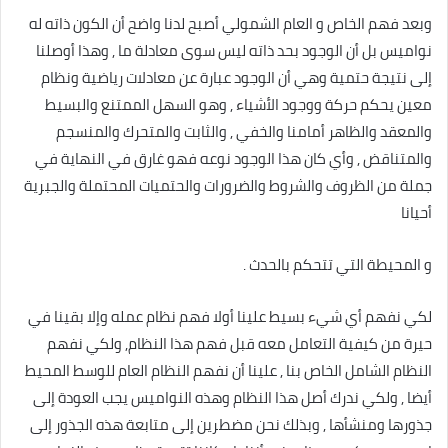
وبعد فهم الخاص و العام الشمولي أصبح لدنا واضح أن الكون ذاته له
نواميس بل أن الوجود بحد ذاته ليس سوى معادلة ما , وهذا أوصلنا
إلى نتيجة حتمية وهي أن الوجود عبارة عن معادلات رياضية ونظام
معين يحكم حركة ووجود الأشياء , وهو السهل الممتنع والبسيط
والمعقد والظاهر أمامنا والخفي , والثابت والمتحرك والمنسجم
والمتناقض , وأي كان هذا الوجود نوعه فهو غارق في النهاية في
جملة من الظروف والشروط والضرورات والحتميات المحتملة والجبرية
أحيانا
و المحيطة التي تتحكم بالحدث .
لكي نفهم أي شيء بسيط علينا أولا فهم نظام عمله وإلا بقينا في
حيرة من كيفية التعامل معه قبل فهم هذا النظام, ولكي نفهم
النظام الشامل الخاص بنا , علينا أن نفهم النظام العام للوسط المحيط
أيضا , ولكي ندرك أصل هذا النظام وهذه النواميس يجب العودة إلى
جذورها ومنشأها , وبذلك نحن مضطرين إلى متابعة هذه الجذور إلى