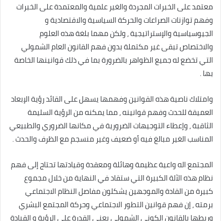
معتمد على الخبرات المجردة والغير علمية والمعتمدة على الخبرات
وفهم توازنات الصراعات والحركة السياسية والاقتصادية و
الجيوسياسية والإستراتيجية , ولكن مهما بلغة هذه العلوم
والاختصاص تبقى غير مكتملة بدون فهم القانون العام الشمولي
التي تخضع له جميع الظواهر بالضرورة بما في ذلك قوانينها الخاصة
بها .
وامتلاك ناصية هذه القوانين وفهمها يسهل على القائد رؤية الإبعاد
العميقة للحدث وفهم قوانينه , مما يمكنه من الرؤية السليمة
الثاقبة , وإعطاء التوجيهات الضرورية في مكانها الضروري والطبيعي
المناسب الغير مبالغ فيه أو ضعيف وغير منسجم مع الظرف والحدث .
المجتمع اله واعية عظيمة وهائلة ومعقدة وقيادتها تحتاج إلى فهم
نظام هذه الآلة الكبيرة التي ستقاد في النهاية من خلال مجموع
كبيرة من القادة والموجهين يشكلون مفاصل النظام الاجتماعي
برمته , إن فهم قوانين التطور الاجتماعي وحركة المجتمع البشري
وربطها بالقانون الكوني الشمولي يعني القدرة على الرؤية و القيادة