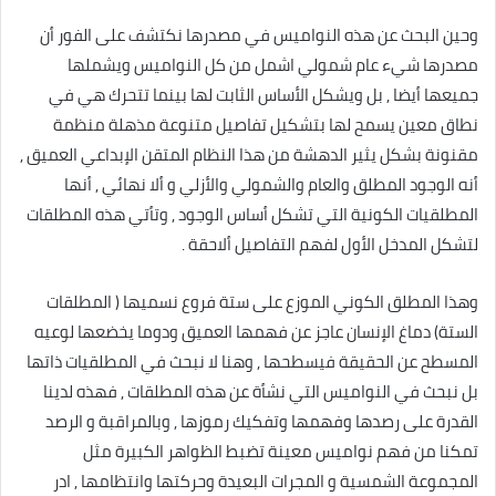
وحين البحث عن هذه النواميس في مصدرها نكتشف على الفور أن
مصدرها شيء عام شمولي اشمل من كل النواميس ويشملها
جميعها أيضا , بل ويشكل الأساس الثابت لها بينما تتحرك هي في
نطاق معين يسمح لها بتشكيل تفاصيل متنوعة مذهلة منظمة
مقنونة بشكل يثير الدهشة من هذا النظام المتقن الإبداعي العميق ,
أنه الوجود المطلق والعام والشمولي والأزلي و ألا نهائي , أنها
المطلقيات الكونية التي تشكل أساس الوجود , وتأتي هذه المطلقات
لتشكل المدخل الأول لفهم التفاصيل ألاحقة .
وهذا المطلق الكوني الموزع على ستة فروع نسميها ( المطلقات
الستة) دماغ الإنسان عاجز عن فهمها العميق ودوما يخضعها لوعيه
المسطح عن الحقيقة فيسطحها , وهنا لا نبحث في المطلقيات ذاتها
بل نبحث في النواميس التي نشأة عن هذه المطلقات , فهذه لدينا
القدرة على رصدها وفهمها وتفكيك رموزها , وبالمراقبة و الرصد
تمكنا من فهم نواميس معينة تضبط الظواهر الكبيرة مثل
المجموعة الشمسية و المجرات البعيدة وحركتها وانتظامها , ادر