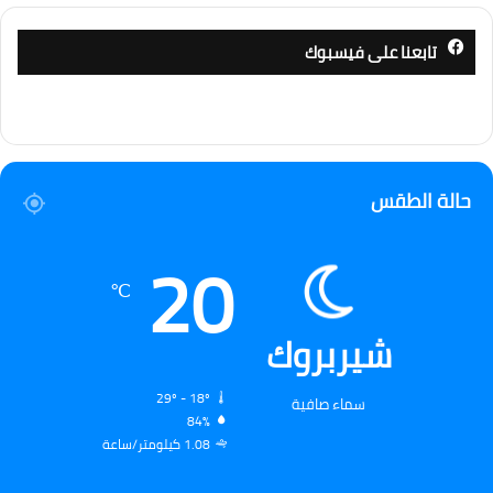
تابعنا على فيسبوك
حالة الطقس
20
℃
شيربروك
29º - 18º
سماء صافية
84%
1.08 كيلومتر/ساعة