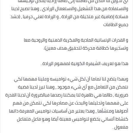
أي تحويل ما أمكن من طاقته إلى طاقة إرادية يمكن توجيهها
والاستفادة من هذا التشغيل والاستعمال الإرادي , وهنا تصبح لدينا
مساحة إضافية غير متخيلة من الإرادة , و الإرادة تعني حرفيا , (حشد
جميع الطاقات
و القدرات الإنسانية المادية والفكرية الذهنية والروحية معا
وتسخيرها كطاقة محركة لتحقيق هدف معين).
هذا هو تعريف الشيفرة الكونية لمفهوم الإرادة .
وبهذا يتضح لنا تماما أن لكل شيء نواميسه وعلينا فهمها لكي
نتمكن من التعامل مع أي شيء موجود , وهنا تبرز لدينا قضية
ضرورية , طالما هي ظاهرة لنا يمكننا رصدها فبالضرورة أن لدينا القدرة
على فهمها وتحليلها والبحث عن مصادرها لكي نتمكن من فهم
أصولها ومنشأها , وهذا يعتبر من أساسيات نواميس المعرفة ذاتها
كنشاط أنساني يخضع لنواميس معينة أيضا وهو فاعل متفاعل
مفعول .