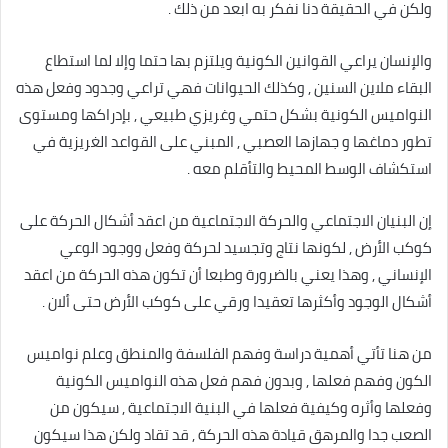
ولكن في الحقيقة دنا نفكر به ابعد من ذلك .
والإنسان يراعي القوانين الكونية ويلتزم بها حتما وإلا لما استطاع
البقاء ملاين السنين , وكذلك الحيوانات فهي تراعي وجدود وفعل هذه
النواميس الكونية بشكل حتمي وغريزي طبيعي , بإدراكها ومستوى
تطور دماغها و جهازها العصبي , المبني على القواعد الغريزية في
استكشاف الوسط المحيط والتأقلم معه .
إن البنيان الاجتماعي والحركة الاجتماعية من اعقد أشكال الحركة على
كوكب الأرض , لكونها نتاج وتجسيد لحركة وفعل ووجود الوعي
الإنساني , وهذا يعني بالضرورة وطبعا أن تكون هذه الحركة من اعقد
أشكال الوجود وأكثرها تعقيدا ورقي على كوكب الأرض حتى ألان .
من هنا تأتي أهمية دراسة وفهم الفلسفة والمنطق وعلم نواميس
الكون وفهم فعلها , وبدون فهم فعل هذه النواميس الكونية
وفعلها وأثره وكيفية فعلها في البنية الاجتماعية , سيكون من
الصعب جدا والمرهق قيادة هذه الحركة , قد تقاد ولكن هذا سيكون