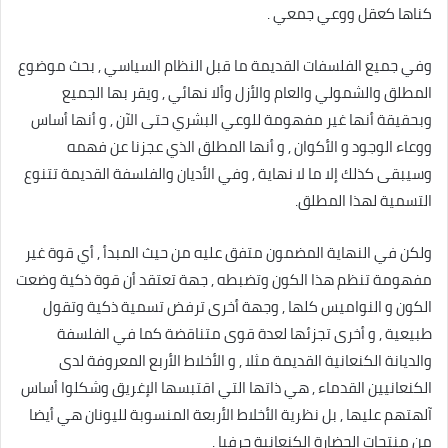
كناها كعقل ووعي جمعي .
وفي جميع الفلسفات القديمة ما قبل النظام السياسي , بحث موضوع
المطلق والشمولي والعام والأزل وألا نهائي , ويقر بها الجميع
وبحقيقة أنها غير مفهومة للوعي البشري حتى الآن , و أنها أساس
ووعاء الوجود و الأكوان , و أنها المطلق الذي عجزنا عن فهمه
وسيبقى كذلك إلا ما لا نهاية , وفي الأديان والفلسفة القديمة تتنوع
التسمية لهذا المطلق.
ولكن في النهاية المضمون متفق عليه من حيث المبدأ , أي قوة غير
مفهومة تنظم هذا الكون وتضبطه , جهة تعتقد أن قوة ذكية وضعت
الكون و النواميس كلها , وجهة أخرى ترفض تسمية ذكية وتقول
طبيعية , و أخرى تجزئها لعدة قوى متناقضة كما في الفلسفة
والديانة الكنعانية القديمة مثلا , و الأخلاط الأربع المعروفة لدى
الكنعانيين القدماء , هي ذاتها التي اقتبسها الإغريق وشكلوا أساس
آلهتهم عليها , بل نظرية الأخلاط الأربعة المنسوبة لليونان هي أيضا
من منتجات الحضارة الكنعانية حرفيا .