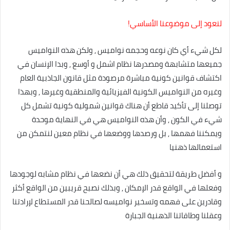
لنعود إلى موضوعنا الأساسي!
لكل شيء أي كان نوعه وحجمه نواميس , ولكن هذه النواميس
جميعها متشابهة ومصدرها نظام اشمل و أوسع , وبدا الإنسان في
اكتشاف قوانين كونية مباشرة مرصودة مثل قانون الجاذبية العام
وغيره من النواميس الكونية الفيزيائية والمنطقية وغيرها , وبهذا
توصلنا إلى تأكيد قاطع أن هناك قوانين شمولية كونية تشمل كل
شيء في الكون , وأن هذه النواميس هي في النهاية موحدة
ويمكننا فهمها , بل ورصدها ووضعها في نظام معين لنتمكن من
استعمالها ذهنيا
و أفضل طريقة لتحقيق ذلك هي أن نضعها في نظام مشابه لوجودها
وفعلها في الواقع قدر الإمكان , وبذلك نصبح قريبين من الواقع أكثر
وقادرين على فهمه وتسخير نواميسه لصالحنا قدر المستطاع لإرادتنا
وعقلنا وطاقاتنا الذهنية الجبارة