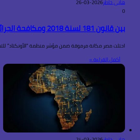
هانى خاطر
2026-03-26
0
بين قانون 181 لسنة 2018 ومكافحة الجرائم الإلكترونية .. كيف حصنت مصر مستهلكها الرقمي؟
احتلت مصر مكانة مرموقة ضمن مؤشر منظمة “الأونكتاد” للتجار
أكمل القراءة »
هانى خاطر
2026-03-24