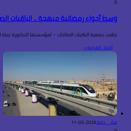
0
وسط أجواء رمضانية مبهجة .. الباقيات الص
نظمت جمعية الباقيات الصالحات – لمؤسستها الدكتورة عبلة ال
أكمل القراءة »
هانى خاطر
2026-03-17
0