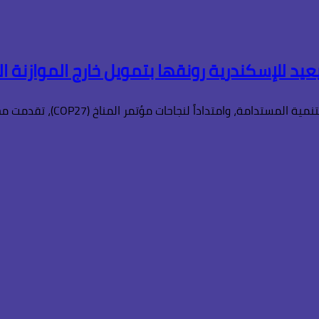
عيد للإسكندرية رونقها بتمويل خارج الموازنة ا
داً لنجاحات مؤتمر المناخ (COP27)، تقدمت مجموعة من شباب محافظة…