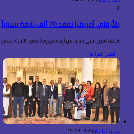
0
بالأرقام.. أفريقيا تفقد 70 ألف نابغة سنوياً وخسائر القارة تتخطى 4 مليارات دولار!
كشف تقرير بحثي حديث عن أزمة مزدوجة تضرب القارة السمراء، حيث تفقد أفريقيا
أكمل القراءة »
على ابو زيدان
2026-03-19