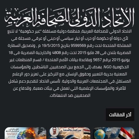
الاتحاد الدولي للصحافة العربية، منظمة دولية مستقلة "غير حكومية" لا تتبع
لأي دولة أو حكومة أو حزب أو تيار سياسي أو ديني أو عرقي، مسجلة في
المملكة المتحدة تحت رقم 9599569 بتاريخ 19/5/2015 م , وتصديق السفارة
المصرية بلندن فى 28 مايو 2015 تحت رقم 4808 والخارجية المصرية فى 18
يونيو 2015 برقم 5657 وبقاعدة بيانات الأمم المتحدة / قسم المنظمات غير
الحكومية NGO. يهدف إلى الجمع بين الصحفيين، الناشطين، والمؤسسات
المعنية بحرية التعبير وحقوق الإنسان، مع التركيز على تعزيز دور الإعلام
المستقل في المجتمعات العربية والدولية. تأسس الاتحاد لتقديم دعم شامل
للأفراد والمؤسسات الإعلامية التي تعمل في بيئات صعبة، وللدفاع عن
الصحفيين ضد الانتهاكات.
أخر المقالات