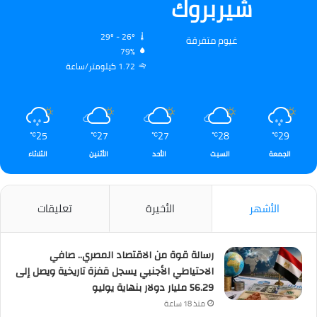
شيربروك
29º - 26º
غيوم متفرقة
79%
1.72 كيلومتر/ساعة
25
27
27
28
29
℃
℃
℃
℃
℃
الجمعة
السبت
الأحد
الأثنين
الثلاثاء
الأشهر
الأخيرة
تعليقات
رسالة قوة من الاقتصاد المصري.. صافي
الاحتياطي الأجنبي يسجل قفزة تاريخية ويصل إلى
56.29 مليار دولار بنهاية يوليو
منذ 18 ساعة