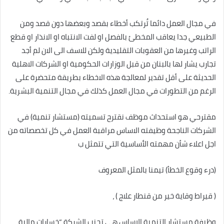
في مجال العمل دائما تُرتكب أخطاء بقصد وبعضها دون قصد ومن
الطبيعي جدا يعاقب المخطئ بالفصل او لفت الانتباه او الانذار او قطع
الراتب وغيرها من العقوبات التقليدية ولكن للاسف الى الان لم أجد
تجارب يشار لها بالبنان من قبل الوزارات الحكومية او الشركات الاهلية
الحديثة على أقل تقدير لمعالجة هذه الاخطاء بطريقة متحضرة على
الرغم من التطورات في مجال العمل كذلك في مجال التنمية البشرية.
مقترحي هو استحداث موظف نقترح تسميته (مستشار تنمية) في
الشركات الناجحة وظيفته الاساس مراقبة العمل في كل تخصصاته من
اجل اعلاء شأن مهمته الأساسية التي تتمثل ب
(درء وقوع الخطأ) تيمنا بالمثل المعروف
( قيراط وقاية خير من قنطار علاج ) ،
وظيفة مستشار التنمية الاساس هي تجنب الشركة “خسارات مالية