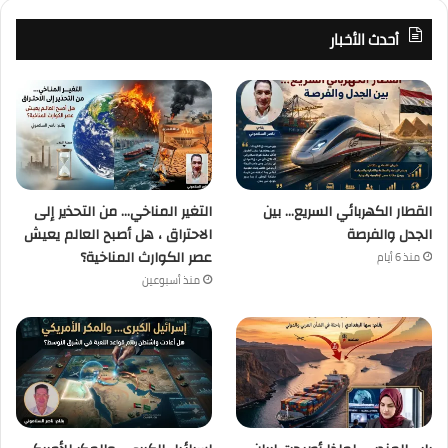
أحدث الأخبار
القطار الكهربائي السريع… بين
التغير المناخي… من التحذير إلى
الجدل والفرصة
الاحتراق ، هل أصبح العالم يعيش
عصر الكوارث المناخية؟
منذ 6 أيام
منذ أسبوعين