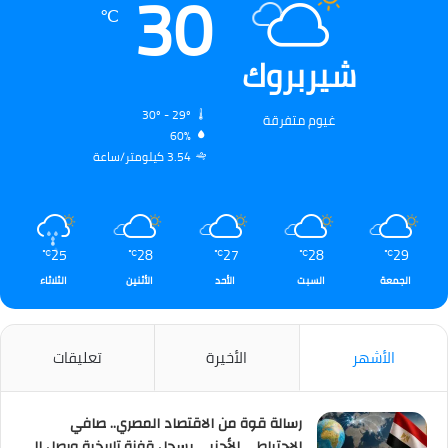
30
℃
شيربروك
30º - 29º
غيوم متفرقة
60%
3.54 كيلومتر/ساعة
25
28
27
28
29
℃
℃
℃
℃
℃
الجمعة
السبت
الأحد
الأثنين
الثلاثاء
الأشهر
الأخيرة
تعليقات
رسالة قوة من الاقتصاد المصري.. صافي
الاحتياطي الأجنبي يسجل قفزة تاريخية ويصل إلى