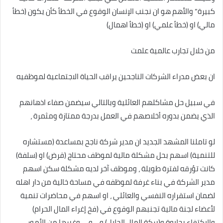
كبيرة” والأهم هو ان نجنب الإنسان الوقوع في الخطأ كأن يكون (خطأ
مالي) او (خطأ علمي) او (خطأ اهمال)
من خلال تجارب عالمية علمت
ان بعض مدراء الشركات الناجحين يراقب الحياة الاجتماعية لموظفيه
في سبيل حل مشاكلهم العائلية وبالتالي سيضمن صفاء اذهانهم
الذي يضمن بدوره أخلاصهم في العمل بدرجة ممتازة ومثمرة ،
لو تاملنا المشهد الجديد ان مدير شركة ناجح بمساعدة (مستشاره
للتنمية) اسهم بحل مشكلة مالية لموظف محتاج (قرض) او (سلفة)
كانت تؤرقه لفترة طويلة ، وموظف آخر لديه مشكلة سكن اسهم
مدير الشركة في بناء غرفة لموظفه في مساحة خالية من دار اهله
لضمان استقراره النفسي والعائلي ، او اسهم في محاضرات تنمية
لأعضاء لجنة مالية تجنبهم الوقوع في (فخ إغراء المال الحرام)
والاكتفاء بحلاوة و(بركة المال الحلال) و….و…. وغيرها من الأمور