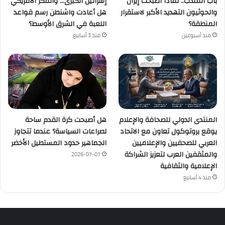
باب المندب.. لماذا أصبحت إيران
إسرائيل الكبرى… والمكر الأمريكي
والحوثيون التهديد الأكبر لاستقرار
هل أعادت واشنطن رسم قواعد
المنطقة؟
اللعبة في الشرق الأوسط؟
منذ أسبوعين
منذ 3 أسابيع
المنتدى الدولي للصحافة والإعلام
هل أصبحت كرة القدم ساحة
يوقع بروتوكول تعاون مع الاتحاد
لصراعات السياسة؟ عندما تتجاوز
العربي للصحفيين والإعلاميين
الجماهير حدود المستطيل الأخضر
والمثقفين العرب لتعزيز الشراكة
2026-07-07
الإعلامية والثقافية
منذ 4 أسابيع