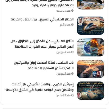
56.29 مليار دولار بنهاية يوليو
منذ 24 ساعة
القطار الكهربائي السريع… بين الجدل والفرصة
منذ 6 أيام
التغير المناخي… من التحذير إلى الاحتراق ، هل
أصبح العالم يعيش عصر الكوارث المناخية؟
منذ أسبوعين
باب المندب.. لماذا أصبحت إيران والحوثيون
التهديد الأكبر لاستقرار المنطقة؟
منذ أسبوعين
إسرائيل الكبرى… والمكر الأمريكي هل أعادت
واشنطن رسم قواعد اللعبة في الشرق الأوسط؟
منذ 3 أسابيع