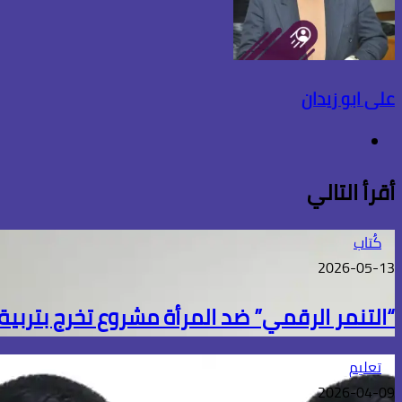
على ابو زيدان
موقع
الويب
أقرأ التالي
كُتاب
2026-05-13
“التنمر الرقمي” ضد المرأة مشروع تخرج بترب
تعليم
2026-04-09