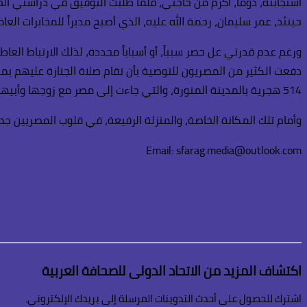
استجابته، دوماً، أكرم من حاجتي، فلما طلبت التوفيق في دراستي الحر
حينئذ، عمر سليمان، رحمة الله عليه، الذي أصبح مديراً للمخابرات العام
ورغم عدم قدرتي عل حصر سبباً، أو أسباباً محددة، لذلك الارتباط الع
دفعت الكثير من المصريون للتوصية بأن تقام صلاة الجنازة عليهم بمسج
514 هجرية بالمدينة المنورة، والتي جاءت إلى مصر مع زوجها وأبيها، وعمرها 48 عاماً، وتوفيت بها، ودفنت في هذا المسجد، الذي أصبح مكاناً روحانياً لكل المصريين.
وأمام تلك المكانة الخاصة، والمنزلة الرفيعة، في قلوب المصريين جميعا
Email: sfarag.media@outlook.com
اكتشاف المزيد من الاتحاد الدولى للصحافة العربية
اشترك للحصول على أحدث التدوينات المرسلة إلى بريدك الإلكتروني.