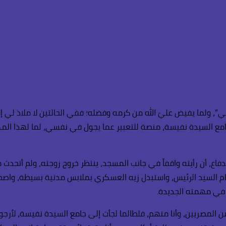
ي”، ولما يفيض عليّ الله من كرمه وفضله؛ ففي الحالتين لا ملاذ لي إلا 
ن جامع السيدة نفيسة، منصة للتعبير عما يجول في نفسي، لما لهذا ال
لدفاع، أن رأيته واقفاً في جانب المسجد، ينتظر خروج زوجته، ولم أتحد
ن أمام السيد الرئيس، واستبدل زيه العسكري بملابس مدنية بسيطة،
ق في مهمته الجديدة.
لمصريين، وأنا منهم، فلطالما لجأت إلى جامع السيدة نفيسة، لأرجو من