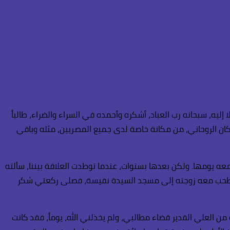
إليه، سبحانه رب العباد، أشكره وأحمده في السراء والضراء، طالباً
مكان الروحاني، من مكانة خاصة لدى جميع المصريين، مثله وباقي
ث معه يومها. ولكن بعدها بسنوات، عندما توطدت العلاقة بيننا، سألته
 واصطحب معه زوجته إلى مسجد السيدة نفيسة، فصلى ركعتي شكر
 العلي القدير قضاء مطالبي، ولم يخذلني الله، يوماً، فقد كانت