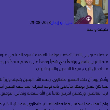
على ابو زيدان
2023-08-25
دقيقة واحدة
عندما تضيق بي الدنيا، أو كما نقولها بالعامية “تسود الدنيا في عيون
منه الفرج، والعون، ورافعاً يدي شكراً وحمداً على نعمه، متخذاً م
مساجد آل البيت، سيدنا الحسين والسيدة زينب.
وأذكر يوم أن حلف المشير طنطاوي، رحمه الله، اليمين بتعينه وزيراً ل
عما كان يفعل يومها، فأجابني بأنه توجه لمنزله، بعد حلف اليمي
لرب العالمين، وركعتين أخريين طالباً من الله سبحانه وتعالى التوفي
ولم أتعجب مما سمعت، فما فعله المشير طنطاوي، هو شأن الكثير من ا