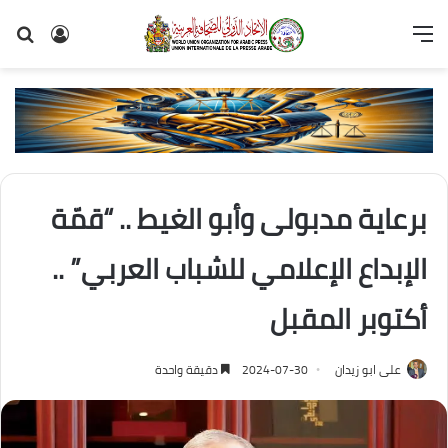
القائمة
تسجيل
بح
الدخول
عن
برعاية مدبولى وأبو الغيط .. “قمّة
الإبداع الإعلامي للشباب العربي” ..
أكتوبر المقبل
على ابو زيدان
2024-07-30
دقيقة واحدة