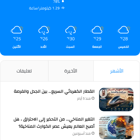
78%
1.29 كيلومتر/ساعة
25
26
30
29
28
℃
℃
℃
℃
℃
الخميس
الجمعة
السبت
الأحد
الأثنين
الأشهر
الأخيرة
تعليقات
القطار الكهربائي السريع… بين الجدل والفرصة
منذ 5 أيام
التغير المناخي… من التحذير إلى الاحتراق ، هل
أصبح العالم يعيش عصر الكوارث المناخية؟
منذ أسبوعين