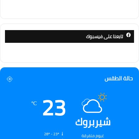
تابعنا على فيسبوك
حالة الطقس
23
℃
شيربروك
28º - 23º
غيوم متفرقة