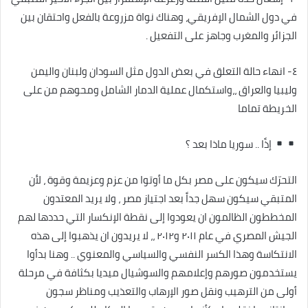
في دول الشمال الإفريقي، وهناك نواة مزروعة بالفعل واحتقان بين
الجزائر والمغرب وجاهز على التفعيل .
٤- انهاء حالة التعلق في بعض الدول مثل السودان ولبنان واليمن
وليبيا والعراق ،،واستكمال عملية الدمار الشامل ومحوهم من على
الخريطة تماما
إذًا .. سوريا ماذا بعد ؟
التحرّك سيكون على مصر بكل ما أوتوا من عزم وعزيمة وقوة ، لأن
المتبقي سيكون سهل جداً بعد اجتياز مصر ، ولا يريد المعتدون
المخططون الظالمون ان يعودوا إلى نقطة الإنكسار التي حددها لهم
الجيش المصري في عام ٢٠١١ و٢٠١٢ ،، لا يريدون ان يذهبوا إلى هذه
الانتكاسة وهذا الكسر النفسي والسياسي والمعنوي .. وهنا بدأوا
يستخدمون صورهم وإعلامهم والسوشيال ميديا بكثافة في مرحلة
أولى من الترهيب ونقل صور الإرهاب والتعذيب ومناظر سجون