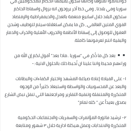
جوانتانموا نقلوها وكأنها سجون يقيمها الحكام للمحكوميين في
سوريا وفي بلادنا ، وفي خط آخر يروجون انه بزوال واسقاط الحاكم
ستكون البلاد خلال اسابيع منعمة بالعدل والديمقراطية والإقتصاد
القوي المتين العالمي ، كل ما يمكن استغلاله سيتم لتوظيف وشحن
العقول للوصول إلى إسقاط الأنظمة والحروب الأهلية والخراب والدمار
والبقية انتم تعرفونها كاملة.
بعد كل ما ذُكر في “سوريا ..ماذا بعد” أقول لكم إن الله من
وراءهم محيط واننا علينا ان نُحبط ذلك بالحلول الاتية :-
١- على القيادة إعادة صياغة المشهد واختيار الكفاءات والبطانات
والبعد عن المحسوبيات والواسطة واستبعاد كثيراً من الوجوه
المتكررة والمتنقلة وتنقية التقارير ومراجعتها التي تنقل نبض الشارع
بصدق بعيداً عن ” كله تمام”
٢- ترشيد فاتورة المؤتمرات والسفريات والاجتماعات الحكومية
المتكررة والانتدابات وعمل هيكلة ادارية خلال ٣ شهور ومتابعة