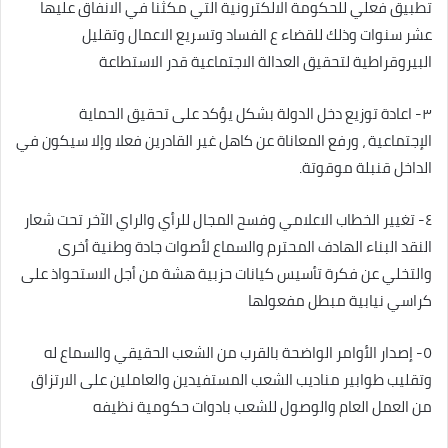
تطبيق فعلي للحكومة الالكترونية التي مكثنا في الانفاق عليها
عشر سنوات وذلك للقضاء ع الفساد وتسريع الاعمال وتقليل
البيروقراطية لتحقيق العدالة الاجتماعية قدر الاستطاعة
٣- اعادة توزيع دخل الدولة بشكل يؤكد على تحقيق الحماية
الإجتماعية ، ورفع المعاناة عن كاهل غير القادرين فعلا وإلا سيكون في
الداخل قنبلة موقوتة.
٤- تغيير الخطاب الاعلامي وفسح المجال للرأي والراي الآخر تحت شعار
النقد البناء الهادف المحترم والسماع لأصوات جادة وطنية أخرى
والتخلي عن فكرة تأسيس كيانات حزبية هشة من أجل الاستحواذ على
كراسي نيابية مبطل مفعولها
٥- إصدار الأوامر الواضحة بالقرب من الشعب الحقيقي والسماع له
وتقليب طوابير مناديب الشعب المستفيدين والعاملين على الارتزاق
من العمل العام والوصول للشعب بادوات حكومية نظيفه