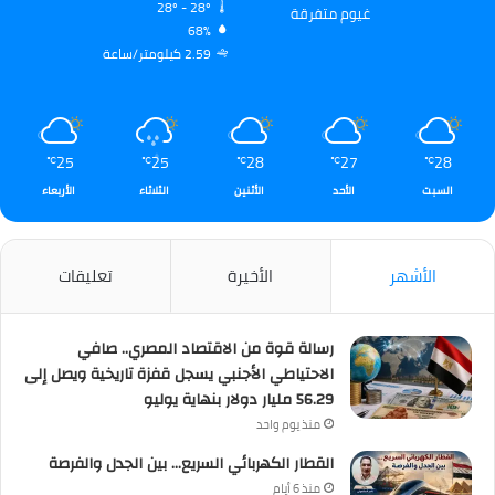
28º - 28º
غيوم متفرقة
68%
2.59 كيلومتر/ساعة
25
25
28
27
28
℃
℃
℃
℃
℃
السبت
الأحد
الأثنين
الثلاثاء
الأربعاء
الأشهر
الأخيرة
تعليقات
رسالة قوة من الاقتصاد المصري.. صافي
الاحتياطي الأجنبي يسجل قفزة تاريخية ويصل إلى
56.29 مليار دولار بنهاية يوليو
منذ يوم واحد
القطار الكهربائي السريع… بين الجدل والفرصة
منذ 6 أيام