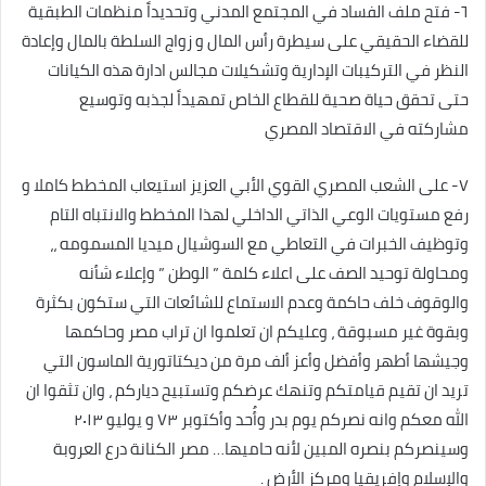
٦- فتح ملف الفساد في المجتمع المدني وتحديداً منظمات الطبقية
للقضاء الحقيقي على سيطرة رأس المال و زواج السلطة بالمال وإعادة
النظر في التركيبات الإدارية وتشكيلات مجالس ادارة هذه الكيانات
حتى تحقق حياة صحية للقطاع الخاص تمهيداً لجذبه وتوسيع
مشاركته في الاقتصاد المصري
٧- على الشعب المصري القوي الأبي العزيز استيعاب المخطط كاملا و
رفع مستويات الوعي الذاتي الداخلي لهذا المخطط والانتباه التام
وتوظيف الخبرات في التعاطي مع السوشيال ميديا المسمومه ،،
ومحاولة توحيد الصف على اعلاء كلمة ” الوطن ” وإعلاء شأنه
والوقوف خلف حاكمة وعدم الاستماع للشائعات التي ستكون بكثرة
وبقوة غير مسبوقة ، وعليكم ان تعلموا ان تراب مصر وحاكمها
وجيشها أطهر وأفضل وأعز ألف مرة من ديكتاتورية الماسون التي
تريد ان تقيم قيامتكم وتنهك عرضكم وتستبيح دياركم ، وان تثقوا ان
الله معكم وانه نصركم يوم بدر وأُحد وأكتوبر ٧٣ و يوليو ٢٠١٣
وسينصركم بنصره المبين لأنه حاميها… مصر الكنانة درع العروبة
والإسلام وإفريقيا ومركز الأرض .