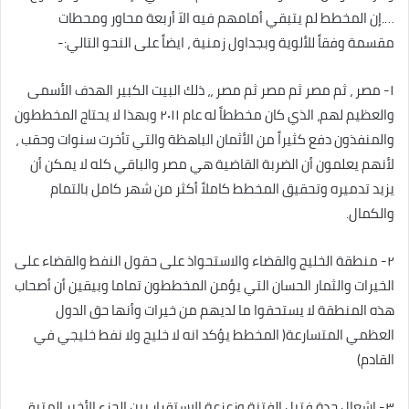
….إن المخطط لم يتبقي أمامهم فيه الاّ أربعة محاور ومحطات
مقسمة وفقاً للألوية وبجداول زمنية ، ايضاً على النحو التالي:-
١- مصر ، ثم مصر ثم مصر ثم مصر ،، ذلك البيت الكبير الهدف الأسمى
والعظيم لهم، الذي كان مخططاً له عام ٢٠١١ وبهذا لا يحتاج المخططون
والمنفذون دفع كثيراً من الأثمان الباهظة والتي تأخرت سنوات وحقب ،
لأنهم يعلمون أن الضربة القاضية هي مصر والباقي كله لا يمكن أن
يزيد تدميره وتحقيق المخطط كاملاً أكثر من شهر كامل بالتمام
والكمال.
٢- منطقة الخليج والقضاء والاستحواذ على حقول النفط والقضاء على
الخيرات والثمار الحسان التي يؤمن المخططون تماما وبيقين أن أصحاب
هذه المنطقة لا يستحقوا ما لديهم من خيرات وأنها حق الدول
العظمي المتسارعة( المخطط يؤكد انه لا خليج ولا نفط خليجي في
القادم)
٣- إشعال حدة فتيل الفتنة وزعزعة الإستقرار بين الجزء الأخير المتبقي