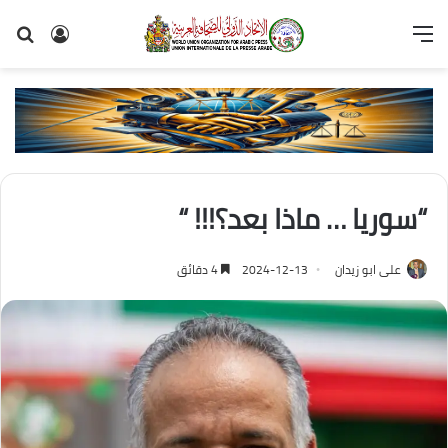
القائمة
تسجيل
بح
الدخول
عن
“سوريا … ماذا بعد؟!!! “
على ابو زيدان
2024-12-13
4 دقائق