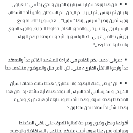
من هنا وبعد تكرار السيناريو الحزين والذي بدأ في ” العراق ،
ولبنان ثم تونس ، ثم ليبيا ، ثم اليمن ، ثم السودان ، وأخيراً أحد الأقطاب
وجزء ثمين وصيدُ نفيس ، إنها “سوريا” ،، نعم سوريا ذلك الموقع
الإستراتيجي والتاريخي والمحور الهام لخطوط التجارة ، والجزء القوي
بجيش نظامي عربي ..اغتالوا سوريا للأبد ولا عودة لديهم للوراء
وانتظروا ماذا بعد،،!!
دعوني اذهب بكم للقادم في قراءة للمشهد القاتم جداً والمعقد
جداً وارجوا الاّ يَمُلّ القاريء مني ، لأن الأمر جلل والموضوع متشعب جداً
لن “يرضى عنك اليهود ولا النصارى” هكذا كانت كلمات القرآن
الكريم ، و قد يسألني أحد القراء ، ألا توجد هناك أية فائدة؟ إذا كان هذا
المخطط بهذه القوة ، وهذا الأحكام وتتناوله أجهزة كبرى وتديره
بهذا الشأن اذاً فماذا نحن فاعلون ؟
أقولها وبكل وضوح وصراحة تعالوا نتعرف على باقي المخطط
ومراحله ومن هنا سوف أجيب عليكم بمنتهي الإستفاضة والوضوح