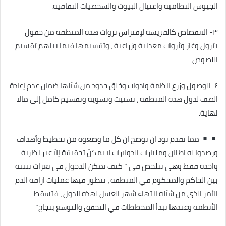
الجيوش النظامية واغتيال البيوت والشخصيات الثقافية.
٣- الانقضاض كالفريسة لإفتراس ثروات هذه المنطقة من حقول
بترول وغاز وثروات معدنية وزراعية ، وتقسيمها فيما بينهم تقسيم
اللصوص
٤-الوصول وزرع انظمة وادوات وخلق حدود من شأنها ضمان عدم إعادة
الصف لدول هذه المنطقة ، تشتيت وتشويه وتقسيم كامل إلى مالا
نهاية.
مما تقدم نود ان نوضح ان كل ما وضعوه من تخطيط وأهداف
ورصدوا له اطنان ومليارات الدولارات لا يمكنّ تحقيقة إلاّ عبر نظرية
واحدة فقط وهي تتلخص في ” كيف يمكن الدخول في ثغرات بينية
بين الحاكم والمحكوم في المنطقة ، تتطور فيها عمليات اراقة الدم
الأمر الذي من شأنه انتهاء شهر العسل لهذه الدول ، فتسقط
الأنظمة وعندها تبدأ المخططات في التحقق والتوسع بنجاح”