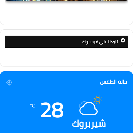
تابعنا على فيسبوك
حالة الطقس
28
℃
شيربروك