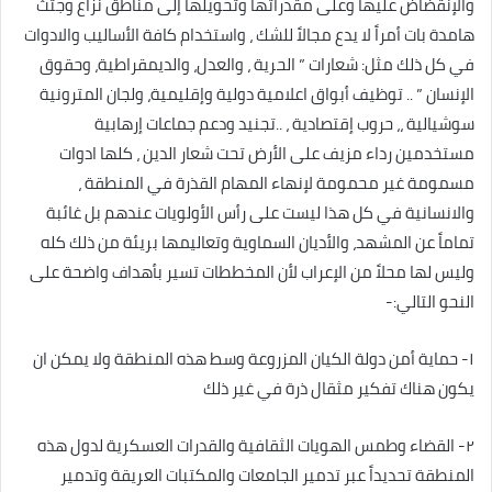
والإنقضاض عليها وعلى مقدراتها وتحويلها إلى مناطق نزاع وجثث
هامدة بات أمراً لا يدع مجالاً للشك ، واستخدام كافة الأساليب والادوات
في كل ذلك مثل: شعارات ” الحرية ، والعدل، والديمقراطية، وحقوق
الإنسان ” .. توظيف أبواق اعلامية دولية وإقليمية، ولجان المترونية
سوشيالية ،، حروب إقتصادية ، ..تجنيد ودعم جماعات إرهابية
مستخدمين رداء مزيف على الأرض تحت شعار الدين ، كلها ادوات
مسمومة غير محمومة لإنهاء المهام القذرة في المنطقة ،
والانسانية في كل هذا ليست على رأس الأولويات عندهم بل غائبة
تماماً عن المشهد، والأديان السماوية وتعاليمها بريئة من ذلك كله
وليس لها محلاً من الإعراب لأن المخططات تسير بأهداف واضحة على
النحو التالي:-
١- حماية أمن دولة الكيان المزروعة وسط هذه المنطقة ولا يمكن ان
يكون هناك تفكير مثقال ذرة في غير ذلك
٢- القضاء وطمس الهويات الثقافية والقدرات العسكرية لدول هذه
المنطقة تحديداً عبر تدمير الجامعات والمكتبات العريقة وتدمير