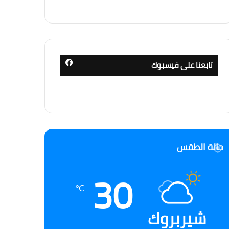
تابعنا على فيسبوك
حالة الطقس
30
℃
شيربروك