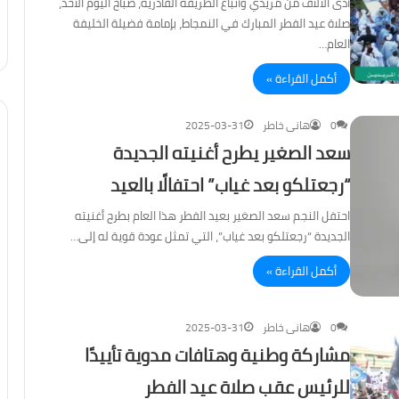
أدّى الآلاف من مريدي وأتباع الطريقة القادرية، صباح اليوم الأحد،
صلاة عيد الفطر المبارك في النمجاط، بإمامة فضيلة الخليفة
العام…
أكمل القراءة »
0
هانى خاطر
2025-03-31
سعد الصغير يطرح أغنيته الجديدة
“رجعتلكو بعد غياب” احتفالًا بالعيد
احتفل النجم سعد الصغير بعيد الفطر هذا العام بطرح أغنيته
الجديدة “رجعتلكو بعد غياب”، التي تمثل عودة قوية له إلى…
أكمل القراءة »
0
هانى خاطر
2025-03-31
مشاركة وطنية وهتافات مدوية تأييدًا
للرئيس عقب صلاة عيد الفطر