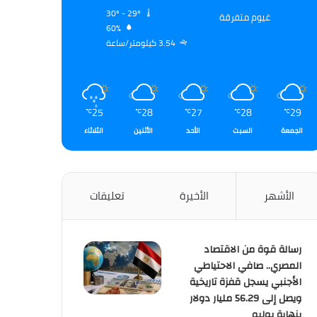
30º - 29º
غيوم متفرقة
60%
3.54 كيلومتر/ساعة
25
28
27
28
29
℃
℃
℃
℃
℃
الجمعة
السبت
الأحد
الأثنين
الثلاثاء
الأشهر
الأخيرة
تعليقات
رسالة قوة من الاقتصاد
المصري.. صافي الاحتياطي
الأجنبي يسجل قفزة تاريخية
ويصل إلى 56.29 مليار دولار
بنهاية يوليو