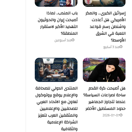
إسرائيل الكبرى… والمكر
باب المندب.. لماذا
الأمريكي هل أعادت
أصبحت إيران والحوثيون
واشنطن رسم قواعد
التهديد الأكبر لاستقرار
اللعبة في الشرق
المنطقة؟
الأوسط؟
منذ أسبوعين
منذ 3 أسابيع
هل أصبحت كرة القدم
المنتدى الدولي للصحافة
ساحة لصراعات السياسة؟
والإعلام يوقع بروتوكول
عندما تتجاوز الجماهير
تعاون مع الاتحاد العربي
حدود المستطيل الأخضر
للصحفيين والإعلاميين
والمثقفين العرب لتعزيز
2026-07-07
الشراكة الإعلامية
والثقافية