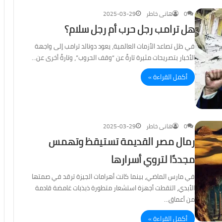
0
هانى خاطر
2025-03-29
هل ترامب رجل حرب أم رجل سلام؟
في ظل تصاعد الأزمات العالمية، يعود دونالد ترامب إلى واجهة
الأخبار بتصريحات مثيرة تارةً عن “وقف الحروب”، وتارةً أخرى عن…
أكمل القراءة »
0
هانى خاطر
2025-03-29
رمال مصر القديمة تستيقظ وتهمس
مجددًا لتروي أسرارها
في مارس الماضي، بينما كانت أهرامات الجيزة ترقد في صمتها
الأبدي، التقطت أجهزة استشعار متطورة ذبذبات غامضة قادمة
من أعماق…
أكمل القراءة »