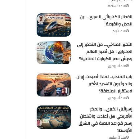
منذ 23 ساعة
القطار الكهربائي السريع… بين
الجدل والفرصة
منذ 6 أيام
التغير المناخي… من التحذير إلى
الاحتراق ، هل أصبح العالم
يعيش عصر الكوارث المناخية؟
منذ أسبوعين
باب المندب.. لماذا أصبحت إيران
والحوثيون التهديد الأكبر
لاستقرار المنطقة؟
منذ أسبوعين
إسرائيل الكبرى… والمكر
الأمريكي هل أعادت واشنطن
رسم قواعد اللعبة في الشرق
الأوسط؟
منذ 3 أسابيع