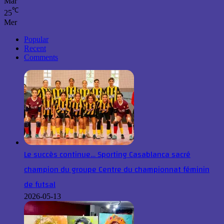
Mar
℃
25
Mer
Popular
Recent
Comments
Le succès continue… Sporting Casablanca sacré
champion du groupe Centre du championnat féminin
de futsal
2026-05-13