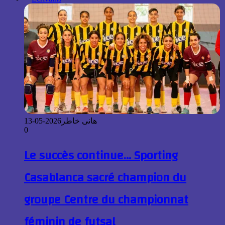
2026-05-13
هانى خاطر
0
Le succès continue… Sporting
Casablanca sacré champion du
groupe Centre du championnat
féminin de futsal