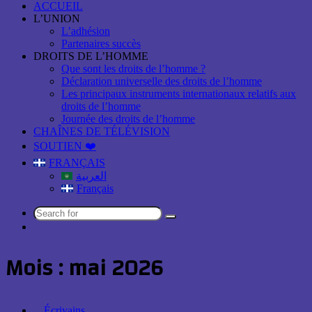
ACCUEIL
L’UNION
L’adhésion
Partenaires succès
DROITS DE L’HOMME
Que sont les droits de l’homme ?
Déclaration universelle des droits de l’homme
Les principaux instruments internationaux relatifs aux
droits de l’homme
Journée des droits de l’homme
CHAÎNES DE TÉLÉVISION
SOUTIEN ❤️
FRANÇAIS
العربية
Français
Search
Log
for
In
Mois :
mai 2026
Écrivains