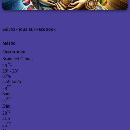
Suivez-nous sur Facebook
Météo
Sherbrooke
Scattered Clouds
℃
28
28º - 28º
67%
2.59 km/h
℃
28
Sam
℃
27
Dim
℃
28
Lun
℃
25