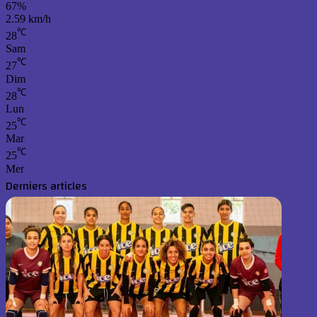
67%
2.59 km/h
℃
28
Sam
℃
27
Dim
℃
28
Lun
℃
25
Mar
℃
25
Mer
Derniers articles