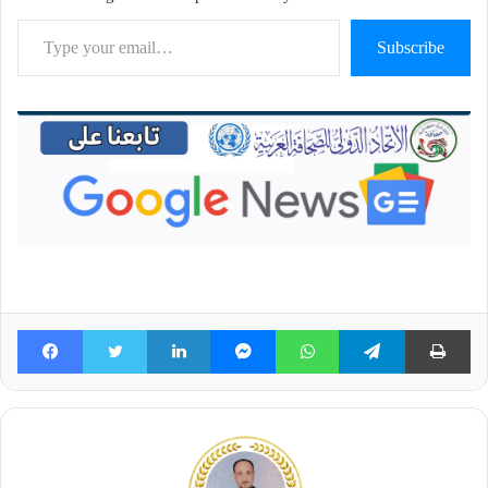
Type your email…
Subscribe
Facebook
Twitter
LinkedIn
Messenger
WhatsApp
Telegram
Pri