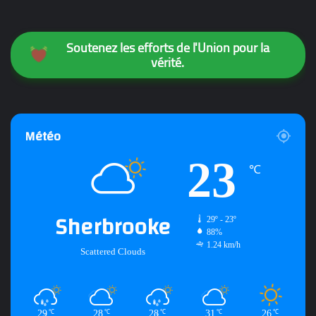
Soutenez les efforts de l'Union pour la
vérité.
Météo
23
℃
Sherbrooke
29º - 23º
88%
1.24 km/h
Scattered Clouds
29
28
28
31
26
℃
℃
℃
℃
℃