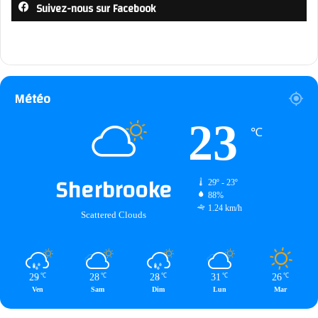
Suivez-nous sur Facebook
Météo
23
℃
Sherbrooke
29º - 23º
88%
1.24 km/h
Scattered Clouds
29
28
28
31
26
℃
℃
℃
℃
℃
Ven
Sam
Dim
Lun
Mar