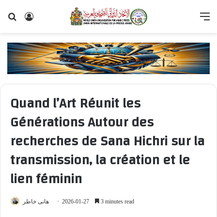
Search
Log
M
for
In
Quand l’Art Réunit les
Générations Autour des
recherches de Sana Hichri sur la
transmission, la création et le
lien féminin
هانى خاطر
2026-01-27
3 minutes read