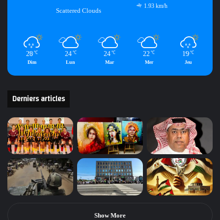
1.93 km/h
Scattered Clouds
28
24
24
22
19
℃
℃
℃
℃
℃
Dim
Lun
Mar
Mer
Jeu
Derniers articles
Show More