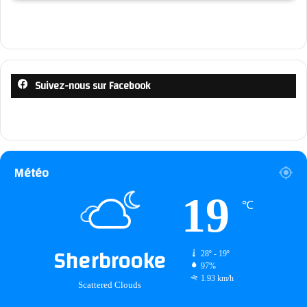
Suivez-nous sur Facebook
Météo
19
℃
Sherbrooke
28º - 19º
97%
1.93 km/h
Scattered Clouds