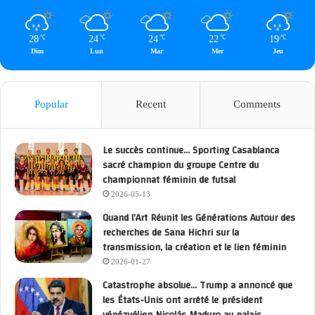
28
24
24
22
19
℃
℃
℃
℃
℃
Dim
Lun
Mar
Mer
Jeu
Popular
Recent
Comments
Le succès continue… Sporting Casablanca
sacré champion du groupe Centre du
championnat féminin de futsal
2026-05-13
Quand l’Art Réunit les Générations Autour des
recherches de Sana Hichri sur la
transmission, la création et le lien féminin
2026-01-27
Catastrophe absolue… Trump a annoncé que
les États-Unis ont arrêté le président
vénézuélien Nicolás Maduro au palais