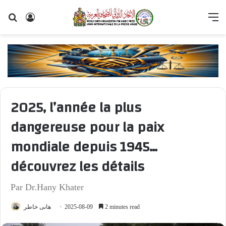
Search
Log
M
for
In
2025, l’année la plus
dangereuse pour la paix
mondiale depuis 1945…
découvrez les détails
Par Dr.Hany Khater
هانى خاطر
2025-08-09
2 minutes read