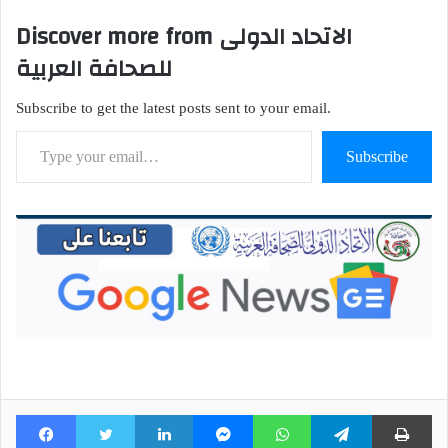
Discover more from الاتحاد الدولى
للصحافة العربية
Subscribe to get the latest posts sent to your email.
Type your email…
Subscribe
Facebook
Twitter
LinkedIn
Messenger
WhatsApp
Telegram
Pri