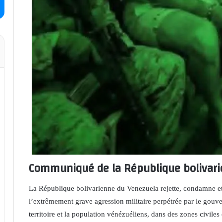
Communiqué de la République bolivar
La République bolivarienne du Venezuela rejette, condamne e
l’extrêmement grave agression militaire perpétrée par le gouv
territoire et la population vénézuéliens, dans des zones civiles e