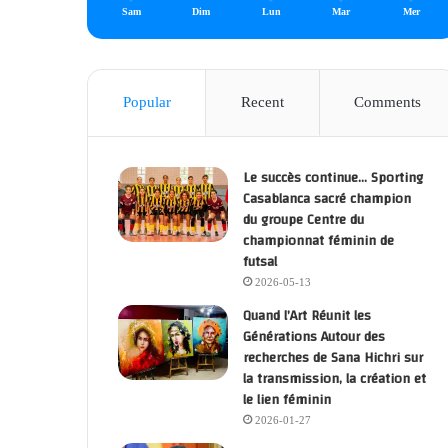
Sam
Dim
Lun
Mar
Mer
Popular
Recent
Comments
Le succès continue… Sporting
Casablanca sacré champion
du groupe Centre du
championnat féminin de
futsal
2026-05-13
Quand l’Art Réunit les
Générations Autour des
recherches de Sana Hichri sur
la transmission, la création et
le lien féminin
2026-01-27