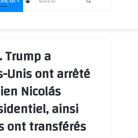
Log
Search
RANÇAIS
In
for
… Trump a
-Unis ont arrêté
ien Nicolás
identiel, ainsi
s ont transférés