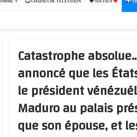
’HOMME
CHAÎNES DE TÉLÉVISION
SOUTIEN
F
Catastrophe absolue
annoncé que les États
le président vénézuél
Maduro au palais prés
que son épouse, et le