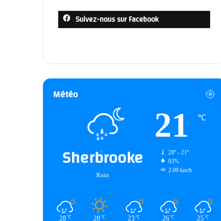
Suivez-nous sur Facebook
Météo
21
℃
Sherbrooke
28º - 21º
93%
2.09 km/h
Rain
28
28
23
26
25
℃
℃
℃
℃
℃