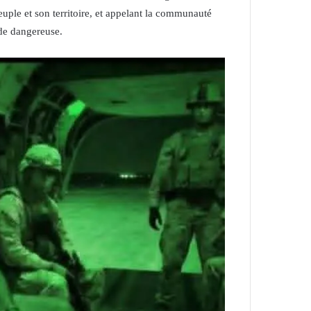
euple et son territoire, et appelant la communauté
ade dangereuse.