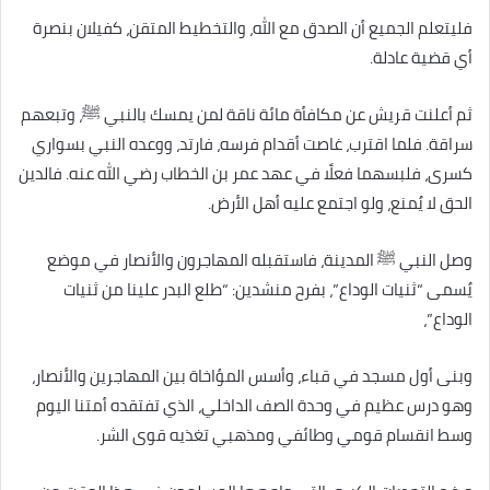
فليتعلم الجميع أن الصدق مع الله، والتخطيط المتقن، كفيلان بنصرة
أي قضية عادلة.
ثم أعلنت قريش عن مكافأة مائة ناقة لمن يمسك بالنبي ﷺ، وتبعهم
سراقة. فلما اقترب، غاصت أقدام فرسه، فارتد، ووعده النبي بسواري
كسرى، فلبسهما فعلًا في عهد عمر بن الخطاب رضي الله عنه. فالدين
الحق لا يُمنع، ولو اجتمع عليه أهل الأرض.
وصل النبي ﷺ المدينة، فاستقبله المهاجرون والأنصار في موضع
يُسمى “ثنيات الوداع”، بفرح منشدين: “طلع البدر علينا من ثنيات
الوداع”،
وبنى أول مسجد في قباء، وأسس المؤاخاة بين المهاجرين والأنصار،
وهو درس عظيم في وحدة الصف الداخلي، الذي تفتقده أمتنا اليوم
وسط انقسام قومي وطائفي ومذهبي تغذيه قوى الشر.