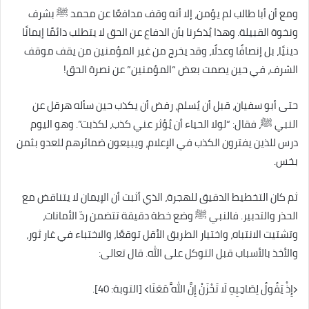
ومع أن أبا طالب لم يؤمن، إلا أنه وقف مدافعًا عن محمد ﷺ بشرف
ونخوة القبيلة. وهذا يُذكرنا بأن الدفاع عن الحق لا يتطلب دائمًا إيمانًا
دينيًا، بل إنصافًا وعدلًا، وقد يخرج من غير المؤمنين من يقف موقف
الشرف، في حين يصمت بعض “المؤمنين” عن نصرة الحق!
حتى أبو سفيان، قبل أن يُسلم، رفض أن يكذب حين سأله هرقل عن
النبي ﷺ، فقال: “لولا الحياء أن يُؤثر عني كذب، لكذبت”. وهو اليوم
درس للذين يفترون الكذب في الإعلام، ويبيعون ضمائرهم للعدو بثمن
بخس.
ثم كان التخطيط الدقيق للهجرة، الذي أثبت أن الإيمان لا يتناقض مع
الحذر والتدبير. فالنبي ﷺ وضع خطة دقيقة تتضمن ردّ الأمانات،
وتشتيت الانتباه، واختيار الطريق الأقل توقعًا، والاختباء في غار ثور،
والأخذ بالأسباب قبل التوكل على الله. قال تعالى:
﴿إِذْ يَقُولُ لِصَاحِبِهِ لَا تَحْزَنْ إِنَّ اللَّهَ مَعَنَا﴾ [التوبة: 40].