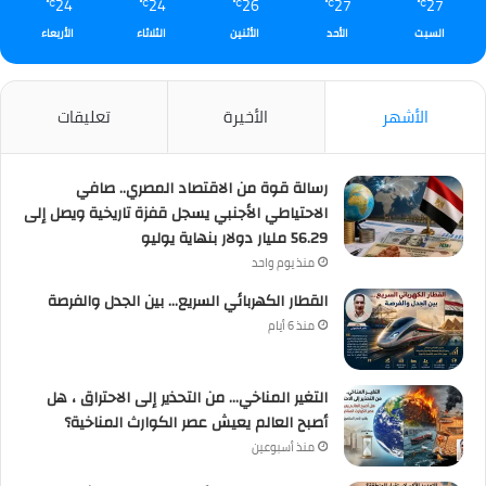
24
24
26
27
27
℃
℃
℃
℃
℃
السبت
الأحد
الأثنين
الثلاثاء
الأربعاء
الأشهر
الأخيرة
تعليقات
رسالة قوة من الاقتصاد المصري.. صافي
الاحتياطي الأجنبي يسجل قفزة تاريخية ويصل إلى
56.29 مليار دولار بنهاية يوليو
منذ يوم واحد
القطار الكهربائي السريع… بين الجدل والفرصة
منذ 6 أيام
التغير المناخي… من التحذير إلى الاحتراق ، هل
أصبح العالم يعيش عصر الكوارث المناخية؟
منذ أسبوعين