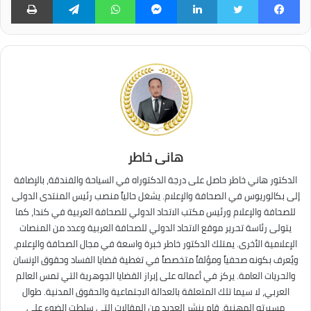
فيسبوك
تويتر
لينكدإن
ماسنجر
واتساب
تيلقرام
طبا
هانى خاطر
الدكتور هاني خاطر حاصل على درجة الدكتوراه في السياحة والفندقة، بالإضافة
إلى بكالوريوس في الصحافة والإعلام. يشغل حالياً منصب رئيس المنتدى الدولى
للصحافة والإعلام ورئيس مكتب الاتحاد الدولي للصحافة العربية في كندا، كما
يتولى رئاسة تحرير موقع الاتحاد الدولي للصحافة العربية وعدد من المنصات
الإعلامية الأخرى. يمتلك الدكتور خاطر خبرة واسعة في مجال الصحافة والإعلام،
ويُعرف بكونه صحفياً ومؤلفاً متخصصاً في تغطية قضايا الفساد وحقوق الإنسان
والحريات العامة. يركز في أعماله على إبراز القضايا الجوهرية التي تمس العالم
العربي، لا سيما تلك المتعلقة بالعدالة الاجتماعية والحقوق المدنية. طوال
مسيرته المهنية، قام بنشر العديد من المقالات التي سلطت الضوء على