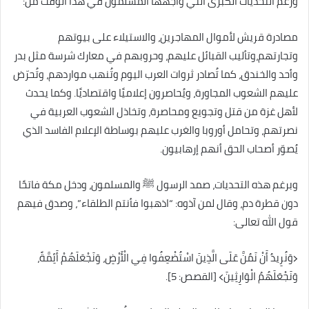
ورغم التحديات الكبرى التي واجهها المسلمون في هذا الوقت من:
مصادرة قريش لأموال المهاجرين، والاستيلاء على بيوتهم
وتجارتهم،وتأليب القبائل عليهم، وحروبهم في معارك شرسة مثل بدر
وأحد والخندق، كما تُصادر ثروات العرب اليوم وتُنهب مواردهم، وتُحرّض
عليهم الشعوب المجاورة، ويُحاصرون إعلاميًا واقتصاديًا. وكما يحدث
لأهل غزة من قتل وتجويع ومحاصرة، وتخاذل الشعوب العربية في
نصرتهم، وتحامل أوروبا والغرب عليهم بوساطة الإعلام الفاسد الذي
يُصوّر أصحاب الحق أنهم إرهابيون.
وبرغم هذه التحديات، صمد الرسول ﷺ والمسلمون، ودخل مكة فاتحًا
دون قطرة دم، وقال لمن آذوه: “اذهبوا فأنتم الطلقاء”، وصدق فيهم
قول الله تعالى:
﴿وَنُرِيدُ أَنْ نَمُنَّ عَلَى الَّذِينَ اسْتُضْعِفُوا فِي الْأَرْضِ، وَنَجْعَلَهُمْ أَئِمَّةً،
وَنَجْعَلَهُمُ الْوَارِثِينَ﴾ [القصص: 5].