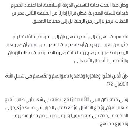
وكان هذا الحدث بداية لتأسيس الدولة الإسلامية. أما اعتماد المحرم
كبداية للسنة الهجرية، فكان قرارًا إداريًا من الخليفة الثاني عمر بن
الخطاب، يرمز لا إلى زمن الرحلة، بل إلى معناها العميق.
لقد سبقت الهجرة إلى المدينة هجرتان إلى الحبشة، تمامًا كما يفر
كثير من العرب اليوم من أوطانهم تحت القهر، لكن الفرق أن هجرتهم
اليوم بلا ظهر يحميهم، بينما كانت هجرة الصحابة تحت مظلة الإيمان
والثقة في الله. قال الله تعالى:
﴿إِنَّ الَّذِينَ آمَنُوا وَهَاجَرُوا وَجَاهَدُوا بِأَمْوَالِهِمْ وَأَنفُسِهِمْ فِي سَبِيلِ اللَّهِ﴾
[الأنفال: 72].
وفي مكة، كان النبي ﷺ محاصرًا مع قومه في شعب أبي طالب، تُمنع
عنهم المؤن، ويُجاع الأطفال، ويُضغط على الكبار، في مشهد يُعيد إلى
الذاكرة ما يحدث في غزة وسوريا واليمن ولبنان من حصار وتضييق
وتجويع ممنهج.