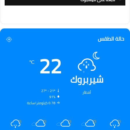
حالة الطقس
22
℃
شيربروك
27º - 21º
أمطار
91%
0.78 كيلومتر/ساعة