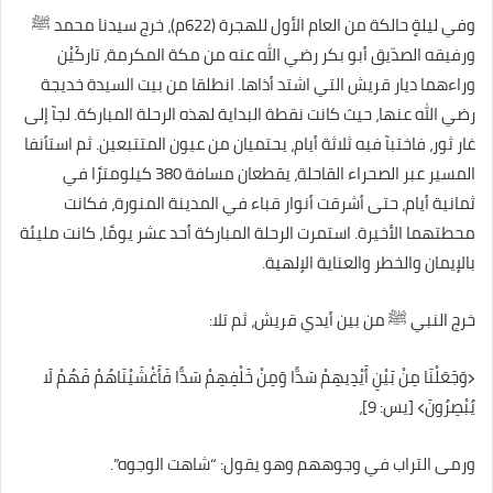
وفي ليلةٍ حالكة من العام الأول للهجرة (622م)، خرج سيدنا محمد ﷺ
ورفيقه الصدّيق أبو بكر رضي الله عنه من مكة المكرمة، تاركَيْن
وراءهما ديار قريش التي اشتد أذاها. انطلقا من بيت السيدة خديجة
رضي الله عنها، حيث كانت نقطة البداية لهذه الرحلة المباركة. لجآ إلى
غار ثور، فاختبآ فيه ثلاثة أيام، يحتميان من عيون المتتبعين. ثم استأنفا
المسير عبر الصحراء القاحلة، يقطعان مسافة 380 كيلومترًا في
ثمانية أيام، حتى أشرقت أنوار قباء في المدينة المنورة، فكانت
محطتهما الأخيرة. استمرت الرحلة المباركة أحد عشر يومًا، كانت مليئة
بالإيمان والخطر والعناية الإلهية.
خرج النبي ﷺ من بين أيدي قريش، ثم تلا:
﴿وَجَعَلْنَا مِنْ بَيْنِ أَيْدِيهِمْ سَدًّا وَمِنْ خَلْفِهِمْ سَدًّا فَأَغْشَيْنَاهُمْ فَهُمْ لَا
يُبْصِرُونَ﴾ [يس: 9]،
ورمى التراب في وجوههم وهو يقول: “شاهت الوجوه”.