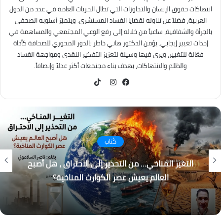
انتهاكات حقوق الإنسان والتجاوزات التي تطال الحريات العامة في عدد من الدول
العربية، فضلاً عن تناوله لقضايا الفساد المستشري. ويتميّز أسلوبه الصحفي
بالجرأة والشفافية، ساعياً من خلاله إلى رفع الوعي المجتمعي والمساهمة في
إحداث تغيير إيجابي. يؤمن الدكتور هاني خاطر بالدور المحوري للصحافة كأداة
فعّالة للتغيير، ويرى فيها وسيلة لتعزيز التفكير النقدي ومواجهة الفساد
والظلم والانتهاكات، بهدف بناء مجتمعات أكثر عدلاً وإنصافاً.
TikTok
فيسبوك
انستقرام
كُتاب
التغير المناخي… من التحذير إلى الاحتراق ، هل أصبح
العالم يعيش عصر الكوارث المناخية؟