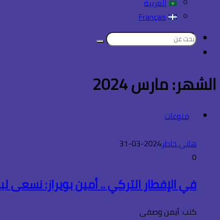
العربية
Français
بحث
تسجيل
عن
الدخول
الشهر:
مارس 2024
منوعات
هانى خاطر
2024-03-31
0
في الإفطار التركي .. أمين بويراز: نسعى لب
كتب: أيمن وصفى