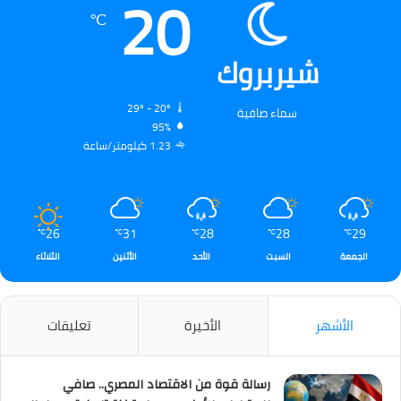
20
℃
شيربروك
29º - 20º
سماء صافية
95%
1.23 كيلومتر/ساعة
26
31
28
28
29
℃
℃
℃
℃
℃
الجمعة
السبت
الأحد
الأثنين
الثلاثاء
الأشهر
الأخيرة
تعليقات
رسالة قوة من الاقتصاد المصري.. صافي