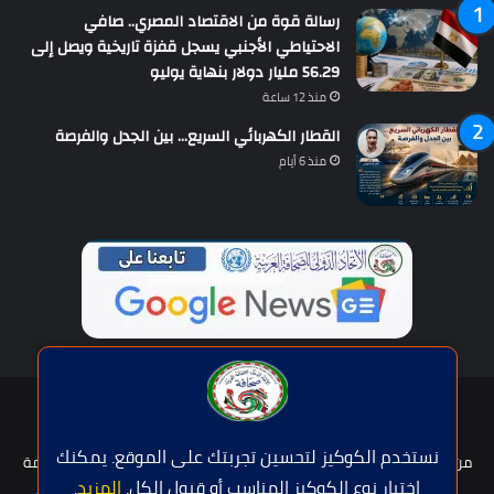
رسالة قوة من الاقتصاد المصري.. صافي
الاحتياطي الأجنبي يسجل قفزة تاريخية ويصل إلى
56.29 مليار دولار بنهاية يوليو
منذ 12 ساعة
القطار الكهربائي السريع… بين الجدل والفرصة
منذ 6 أيام
حقوق النشر © | جميع الحقوق محفوظة للاتحاد الدولى للصحافة العربية
2026
نستخدم الكوكيز لتحسين تجربتك على الموقع. يمكنك
من نحن؟
هيئة التحرير
عضوية الإتحاد
سياسة الخصوصية
شروط الخدمة
اختيار نوع الكوكيز المناسب أو قبول الكل.
المزيد
.
للإعلان
اتصل بنا