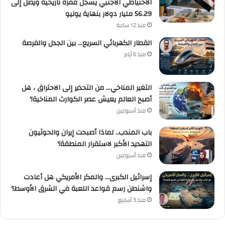
الاحتياطي الأجنبي يسجل قفزة تاريخية ويصل إلى
56.29 مليار دولار بنهاية يوليو
منذ 12 ساعة
القطار الكهربائي السريع… بين الجدل والفرصة
منذ 6 أيام
التغير المناخي… من التحذير إلى الاحتراق ، هل
أصبح العالم يعيش عصر الكوارث المناخية؟
منذ أسبوعين
باب المندب.. لماذا أصبحت إيران والحوثيون
التهديد الأكبر لاستقرار المنطقة؟
منذ أسبوعين
إسرائيل الكبرى… والمكر الأمريكي هل أعادت
واشنطن رسم قواعد اللعبة في الشرق الأوسط؟
منذ 3 أسابيع