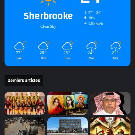
Sherbrooke
27º - 24º
78%
1.66 km/h
Clear Sky
27
28
26
24
21
℃
℃
℃
℃
℃
Sam
Dim
Lun
Mar
Mer
Derniers articles