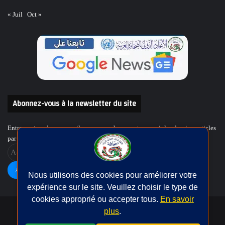
« Juil
Oct »
Abonnez-vous à la newsletter du site
Entrez votre adresse e-mail pour vous abonner et recevoir les derniers articles
par e-mail.
Adresse
e-
mail
Abonnement
Nous utilisons des cookies pour améliorer votre
expérience sur le site. Veuillez choisir le type de
cookies approprié ou accepter tous.
En savoir
plus
.
حقوق النشر © | جميع الحقوق محفوظة للاتحاد الدولى للصحافة العربية
2026