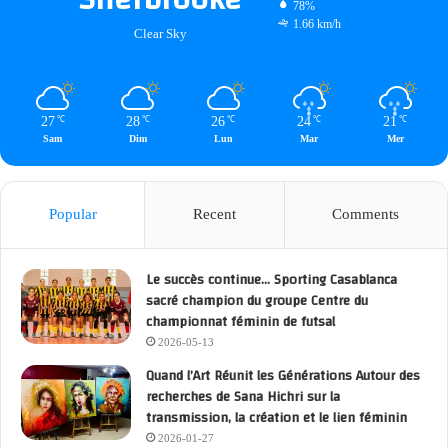
78%
1.66 km/h
Clear Sky
27
28
26
24
21
℃
℃
℃
℃
℃
Sam
Dim
Lun
Mar
Mer
Popular
Recent
Comments
Le succès continue… Sporting Casablanca
sacré champion du groupe Centre du
championnat féminin de futsal
2026-05-13
Quand l’Art Réunit les Générations Autour des
recherches de Sana Hichri sur la
transmission, la création et le lien féminin
2026-01-27