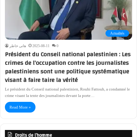
Actualités
هانى خاطر
2025-08-11
0
Président du Conseil national palestinien : Les
crimes de l’occupation contre les journalistes
palestiniens sont une politique systématique
visant à faire taire la vérité
Le président du Conseil national palestinien, Rouhi Fattouh, a condamné le
crime visant la tente des journalistes devant la porte…
Read More »
Droits de l’homme