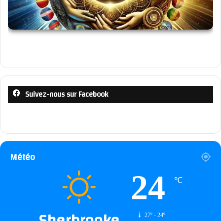
Suivez-nous sur Facebook
Météo
24
℃
Sherbrooke
27º - 24º