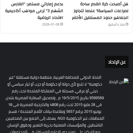
هل أصبحت كرة القدم ساحة
بدعم إماراتي مستمر: “الفارس
لصراعات السياسة؟ عندما تتجاوز
الشهم 3” ترعى مواهب أكاديمية
الجماهير حدود المستطيل الأخضر
الاتحاد الرياضية
منذ 4 أسابيع
2026-07-06
عن الإتحاد
الاتحاد الدولي للصحافة العربية، منظمة دولية مستقلة "غير
حكومية" لا تتبع لأي دولة أو حكومة أو حزب أو تيار سياسي أو
ديني أو عرقي، مسجلة في المملكة المتحدة تحت رقم
9599569 بتاريخ 19/5/2015 م , وتصديق السفارة المصرية بلندن
فى 28 مايو 2015 تحت رقم 4808 والخارجية المصرية فى 18
يونيو 2015 برقم 5657 وبقاعدة بيانات الأمم المتحدة / قسم
المنظمات غير الحكومية NGO. يهدف إلى الجمع بين الصحفيين،
الناشطين، والمؤسسات المعنية بحرية التعبير وحقوق الإنسان،
مع التركيز على تعزيز دور الإعلام المستقل في المجتمعات