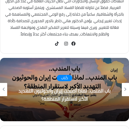
انتهاكات حقوق الإنسان والتجاوزات التي تطال الحريات العامة في عدد من الدول
العربية، فضلاً عن تناوله لقضايا الفساد المستشري. ويتميّز أسلوبه الصحفي
بالجرأة والشفافية، ساعياً من خلاله إلى رفع الوعي المجتمعي والمساهمة في
إحداث تغيير إيجابي. يؤمن الدكتور هاني خاطر بالدور المحوري للصحافة كأداة
فعّالة للتغيير، ويرى فيها وسيلة لتعزيز التفكير النقدي ومواجهة الفساد
والظلم والانتهاكات، بهدف بناء مجتمعات أكثر عدلاً وإنصافاً.
TikTok
فيسبوك
انستقرام
كُتاب
باب المندب.. لماذا أصبحت إيران والحوثيون التهديد
الأكبر لاستقرار المنطقة؟