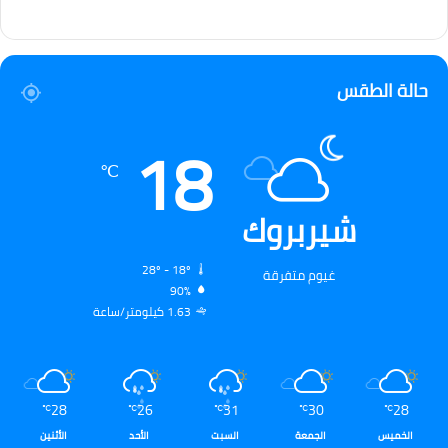
حالة الطقس
18
℃
شيربروك
28º - 18º
غيوم متفرقة
90%
1.63 كيلومتر/ساعة
28
26
31
30
28
℃
℃
℃
℃
℃
الخميس
الجمعة
السبت
الأحد
الأثنين