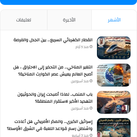
الأشهر
الأخيرة
تعليقات
القطار الكهربائي السريع… بين الجدل والفرصة
منذ 5 أيام
التغير المناخي… من التحذير إلى الاحتراق ، هل
أصبح العالم يعيش عصر الكوارث المناخية؟
منذ أسبوعين
باب المندب.. لماذا أصبحت إيران والحوثيون
التهديد الأكبر لاستقرار المنطقة؟
منذ أسبوعين
إسرائيل الكبرى… والمكر الأمريكي هل أعادت
واشنطن رسم قواعد اللعبة في الشرق الأوسط؟
منذ 3 أسابيع