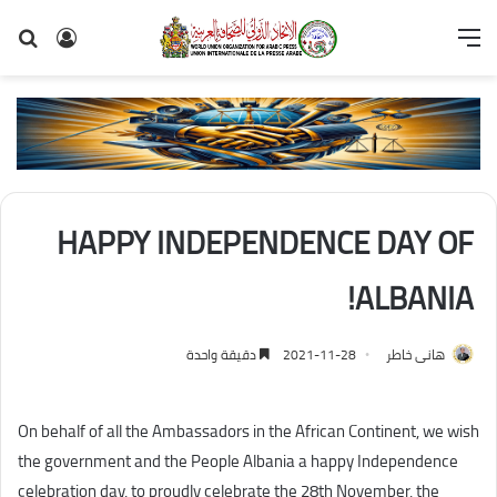
القائمة
تسجيل
بح
الدخول
عن
HAPPY INDEPENDENCE DAY OF
ALBANIA!
هانى خاطر
2021-11-28
دقيقة واحدة
On behalf of all the Ambassadors in the African Continent, we wish
the government and the People Albania a happy Independence
celebration day, to proudly celebrate the 28th November, the