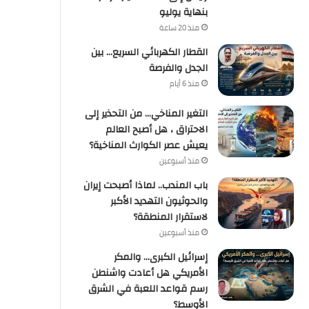
بنهاية يوليو
منذ 20 ساعة
القطار الكهربائي السريع… بين
الجدل والفرصة
منذ 6 أيام
التغير المناخي… من التحذير إلى
الاحتراق ، هل أصبح العالم
يعيش عصر الكوارث المناخية؟
منذ أسبوعين
باب المندب.. لماذا أصبحت إيران
والحوثيون التهديد الأكبر
لاستقرار المنطقة؟
منذ أسبوعين
إسرائيل الكبرى… والمكر
الأمريكي هل أعادت واشنطن
رسم قواعد اللعبة في الشرق
الأوسط؟