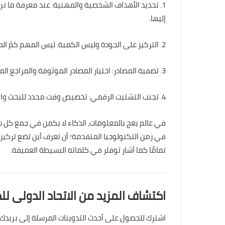
1. تحديد الأهداف الشخصية والمهنية: عند معرفة ما ن
إليها.
2. التركيز على الجودة وليس الكمية: ليس المهم كمّ المعلومات، بل مدى دقتها ومصداقيتها.
3. تصفية المصادر: اختيار المصادر الموثوقة والمراجع المعتمدة يختصر الوقت ويضمن صحة المعلومة.
4. تجنب التشتيت الرقمي: تخصيص وقت محدد للبحث والاطلاع، والابتعاد عن التنقل العشوائي بين الموضوعات.
في عالم يعج بالمعلومات، الذكاء لا يكمن في جمع كل 
في زمن التكنولوجيا المتقدمة؛ أن تعرف أين تضع تركي
تمامًا كما أشار توفلر في كلماته البسيطة العميقة.
اكتشاف المزيد من الاتحاد الدولى لل
اشترك للحصول على أحدث التدوينات المرسلة إلى بريدك 