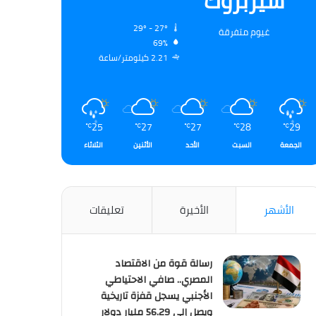
شيربروك
29º - 27º
غيوم متفرقة
69%
2.21 كيلومتر/ساعة
25
27
27
28
29
℃
℃
℃
℃
℃
الجمعة
السبت
الأحد
الأثنين
الثلاثاء
الأشهر
الأخيرة
تعليقات
رسالة قوة من الاقتصاد
المصري.. صافي الاحتياطي
الأجنبي يسجل قفزة تاريخية
ويصل إلى 56.29 مليار دولار