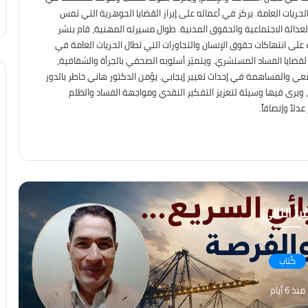
حريات العامة. يركز في أعماله على إبراز القضايا الجوهرية التي تمس
العدالة الاجتماعية والحقوق المدنية. طوال مسيرته المهنية، قام بنشر
على انتهاكات حقوق الإنسان والتجاوزات التي تطال الحريات العامة في
ه لقضايا الفساد المستشري. ويتميّز أسلوبه الصحفي بالجرأة والشفافية،
معي والمساهمة في إحداث تغيير إيجابي. يؤمن الدكتور هاني خاطر بالدور
، ويرى فيها وسيلة لتعزيز التفكير النقدي ومواجهة الفساد والظلم
لاً وإنصافاً.
رأ التالي
كُتاب
منذ 6 أيام