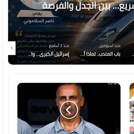
سريع… بين الجدل والفرصة
منذ أسبوعين
منذ 3 أسابيع
منذ 20 ساعة
لى الاحتراق ، هل أصبح العالم يعيش عصر الكوارث المناخية؟
باب المندب.. لماذا أصبحت إيران والحوثيون التهديد الأكبر لاستقرار المنطقة؟
إسرائيل الكبرى… والمكر الأمريكي هل أعادت واشنطن رسم قواعد اللعبة في الشرق الأوسط؟