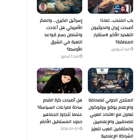
التغير المناخي… من التحذير إلى ا
العالم يعيش عصر الكوارث
باب المندب.. لماذا
إسرائيل الكبرى… والمكر
أصبحت إيران والحوثيون
الأمريكي هل أعادت
التهديد الأكبر لاستقرار
واشنطن رسم قواعد
المنطقة؟
اللعبة في الشرق
منذ 6 أيام
منذ أسبوعين
الأوسط؟
منذ أسبوعين
رسالة قوة من الاقتصاد المصري.. صافي الاحتياطي الأجنبي يسجل قفزة تاريخية ويصل إلى 56.29 مليار دولار بنهاية يوليو
القطار الكهربائي السريع… بين الجدل والفرصة
التغير المناخي… من التحذير إلى الاحتراق ، هل أصبح العالم يعيش عصر الكوارث المناخية؟
منذ 3 أسابيع
المنتدى الدولي للصحافة
هل أصبحت كرة القدم
والإعلام يوقع بروتوكول
ساحة لصراعات السياسة؟
تعاون مع الاتحاد العربي
عندما تتجاوز الجماهير
للصحفيين والإعلاميين
حدود المستطيل الأخضر
والمثقفين العرب لتعزيز
2026-07-07
الشراكة الإعلامية