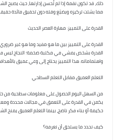
ذلك، قد تكون نقمة إذا لم تُحسن إدارتها، حيث يصبح ال
مما يشتت تركيزه ويضيّع وقته دون تحقيق فائدة حقيقي
القدرة على التمييز: مهارة العصر الحديث
القدرة على التمييز بين ما هو مفيد وما هو غير ضرو
القدرة بشخص يمشي في مكتبة ضخمة؛ النجاح ليس في قر
واهتماماته. هذا التمييز يحتاج إلى وعي عميق بالأهدا
التعلم العميق مقابل التعلم السطحي
من السهل اليوم الحصول على معلومات سطحية من خلال ت
يكمن في القدرة على التعمق في مجالات محددة ومعرف
حكيمة أو بناء فكر ناضج، بينما التعلم العميق يمنح الشخ
كيف نحدد ما يستحق أن نعرفه؟