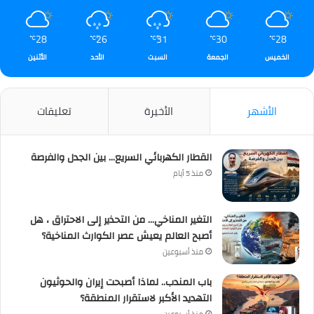
28
26
31
30
28
℃
℃
℃
℃
℃
الخميس
الجمعة
السبت
الأحد
الأثنين
الأشهر
الأخيرة
تعليقات
القطار الكهربائي السريع… بين الجدل والفرصة
منذ 5 أيام
التغير المناخي… من التحذير إلى الاحتراق ، هل
أصبح العالم يعيش عصر الكوارث المناخية؟
منذ أسبوعين
باب المندب.. لماذا أصبحت إيران والحوثيون
التهديد الأكبر لاستقرار المنطقة؟