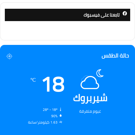
تابعنا على فيسبوك
حالة الطقس
18
℃
شيربروك
28º - 18º
غيوم متفرقة
90%
1.63 كيلومتر/ساعة