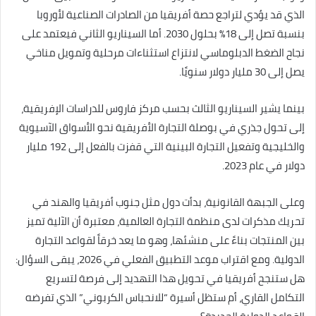
الذي قد يؤدي لتراجع حصة أفريقيا من الصادرات الصناعية لأوروبا
بنسبة تصل إلى 18% بحلول 2030. أما السيناريو الثاني فيعتمد على
نجاح الضغط الدبلوماسي لانتزاع استثناءات مرحلية وتمويل مناخي
يصل إلى 30 مليار دولار سنويًا.
بينما يشير السيناريو الثالث بحسب مركز فاروس للدراسات الإفريقية،
إلى تحول جذري في بوصلة التجارة الأفريقية نحو الأسواق الآسيوية
والخليجية وتفعيل التجارة البينية التي قفزت بالفعل إلى 192 مليار
دولار في عام 2023.
وعلى الجبهة القانونية، بدأت دول مثل جنوب أفريقيا والهند في
تحريك مذكرات لدى منظمة التجارة العالمية، معتبرة أن الآلية تميز
بين المنتجات بناءً على منشئها، وهو ما يعد خرقاً لقواعد التجارة
الدولية. ومع اقتراب موعد التطبيق الفعلي في 2026، يبقى السؤال:
هل ستنجح أفريقيا في تحويل هذا التهديد إلى فرصة لتسريع
التكامل القاري، أم ستظل أسيرة “للانحباس الكربوني” الذي تفرضه