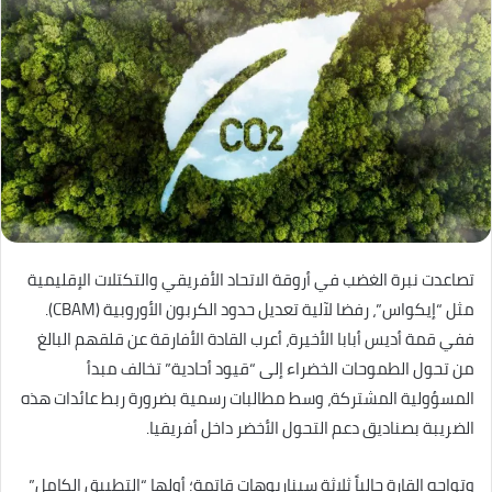
تصاعدت نبرة الغضب في أروقة الاتحاد الأفريقي والتكتلات الإقليمية
مثل “إيكواس”، رفضا لآلية تعديل حدود الكربون الأوروبية (CBAM).
ففي قمة أديس أبابا الأخيرة، أعرب القادة الأفارقة عن قلقهم البالغ
من تحول الطموحات الخضراء إلى “قيود أحادية” تخالف مبدأ
المسؤولية المشتركة، وسط مطالبات رسمية بضرورة ربط عائدات هذه
الضريبة بصناديق دعم التحول الأخضر داخل أفريقيا.
وتواجه القارة حالياً ثلاثة سيناريوهات قاتمة؛ أولها “التطبيق الكامل”