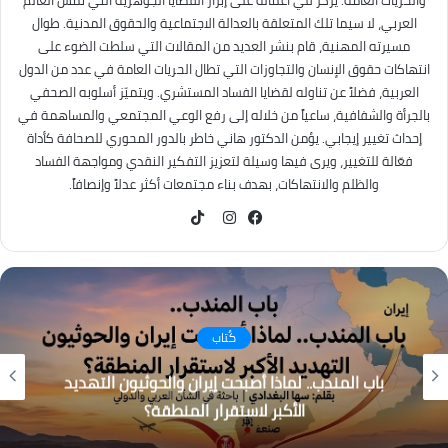
والحريات العامة. يركز في أعماله على إبراز القضايا الجوهرية التي تمس العالم
العربي، لا سيما تلك المتعلقة بالعدالة الاجتماعية والحقوق المدنية. طوال
مسيرته المهنية، قام بنشر العديد من المقالات التي سلطت الضوء على
انتهاكات حقوق الإنسان والتجاوزات التي تطال الحريات العامة في عدد من الدول
العربية، فضلاً عن تناوله لقضايا الفساد المستشري. ويتميّز أسلوبه الصحفي
بالجرأة والشفافية، ساعياً من خلاله إلى رفع الوعي المجتمعي والمساهمة في
إحداث تغيير إيجابي. يؤمن الدكتور هاني خاطر بالدور المحوري للصحافة كأداة
فعّالة للتغيير، ويرى فيها وسيلة لتعزيز التفكير النقدي ومواجهة الفساد
والظلم والانتهاكات، بهدف بناء مجتمعات أكثر عدلاً وإنصافاً.
TikTok
فيسبوك
انستقرام
كُتاب
باب المندب.. لماذا أصبحت إيران والحوثيون التهديد
الأكبر لاستقرار المنطقة؟