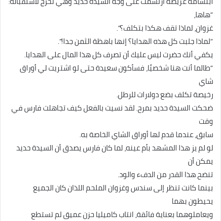
ابتسامة عريضة ارتسمت على وجه السيدة حديد وهي تخرج لاستقباله:
“هاها،
غزوان، لماذا تقف هكذا بتكلف؟”.
“لماذا جلبت كل هذه الهدايا؟ إنها باهظة الثمن جدا!”.
يكفي أنك حضرت ليس عليك أن تصرف كل هذا المال على الهدايا.
“طالما أنت هنا شخصيًا، فسأكون سعيدة حتى لو اشتريت لي أوراق
شاي
رخيصة تكلف بضع دولارات للرطل.
ضحكت السيدة حديد بمرح. لقد نسيت بالفعل كيف تجاهلت فارس في
وقت
سابق، عندما قدم لها أوراق الشاي الخاصة به.
لو لم يز هذا المشهد بأم عينه، لما كان فارس يصدق أن السيدة حديد
يمكن أن
تنضح هذا القدر من الدفء والود.
بينما كانت تنظر إلى سندس وغزوان الملحم اللذان كان الجميع
يحيطون بهما
ويعاملوهما بعناية فائقة، انتاب كاميليا حزن عميق لم تستطع