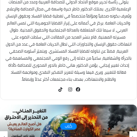
يتولى رئاسة تحرير موقع الاتحاد الدولي للصحافة العربية وعدد من المنصات
الإعلامية الأخرى. يمتلك الدكتور خاطر خبرة واسعة في مجال الصحافة والإعلام،
ويُعرف بكونه صحفياً ومؤلفاً متخصصاً في تغطية قضايا الفساد وحقوق الإنسان
والحريات العامة. يركز في أعماله على إبراز القضايا الجوهرية التي تمس العالم
العربي، لا سيما تلك المتعلقة بالعدالة الاجتماعية والحقوق المدنية. طوال
مسيرته المهنية، قام بنشر العديد من المقالات التي سلطت الضوء على
انتهاكات حقوق الإنسان والتجاوزات التي تطال الحريات العامة في عدد من الدول
العربية، فضلاً عن تناوله لقضايا الفساد المستشري. ويتميّز أسلوبه الصحفي
بالجرأة والشفافية، ساعياً من خلاله إلى رفع الوعي المجتمعي والمساهمة في
إحداث تغيير إيجابي. يؤمن الدكتور هاني خاطر بالدور المحوري للصحافة كأداة
فعّالة للتغيير، ويرى فيها وسيلة لتعزيز التفكير النقدي ومواجهة الفساد
والظلم والانتهاكات، بهدف بناء مجتمعات أكثر عدلاً وإنصافاً.
TikTok
فيسبوك
انستقرام
كُتاب