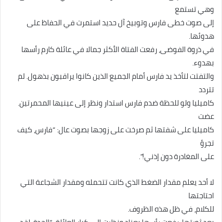
وهي تستمع
إلى صوت خطى فارس وتوبيخ آل حديد استمرت في الحفاظ على
هدوئها.
في ذروة الفوضى، رفعت الفتاة الأكثر جمالا في عائلة كارم رأسها
بهدوء.
والتفتت لتأخذ يد فارس أمام الجميع الذين كانوا يراقبون بذهول. لم
تتردد
كاميليا ولو للحظة ضدم فارس استدار ونظر إلى عينيها المحمرتين.
عضت
كاميليا على شفتها ثم صرخت على زوجها بصوت عال: “فارس، كيف
تجرؤ
على المغادرة دون إذني!”.
لا أحد يعلم مقدار الضغط الذي كانت تتحمله ومقدار الشجاعة التي
احتاجتها
للكلام، في ظل هذه الظروف.