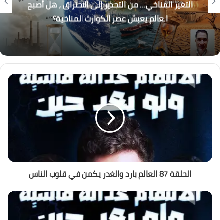
التغير المناخي… من التحذير إلى الاحتراق ، هل أصبح
العالم يعيش عصر الكوارث المناخية؟
الحلقة 87 العالم بارد والغدر يكمن في قلوب الناس