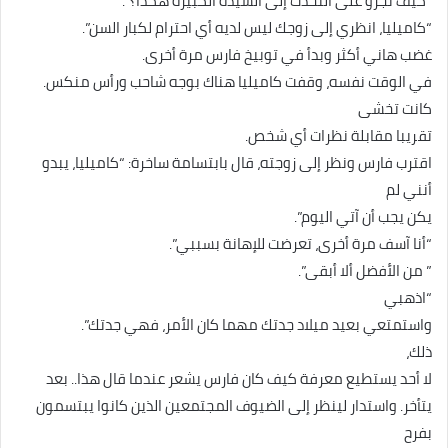
“كيف تجرؤ على التحدث إلى السيدة الكبيرة هكذا؟”.
“كاميليا، انظري إلى زوجك ليس لديه أي احترام لكبار السن”.
غضب هاني أكثر وبدأ في توبيخ فارس مرة أخرى.
في الوقت نفسه، وقفت كاميليا هناك بوجه شاحب ورأس منكس.
كانت تخشى
تقريبا مقابلة نظرات أي شخص.
اقترب فارس ونظر إلى زوجته، قال بابتسامة ساخرة: “كاميليا، يبدو
أنني لم
يكن يجب أن آتي اليوم”.
“أنا آسف مرة أخرى، تعرضت للإهانة بسببي”.
” من الأفضل ألا أبقى”.
“اذهبي
واستمتعي بعيد ميلاد جدتك مهما كان الأمر، فهي جدتك”.
ذلك،
لا أحد يستطيع معرفة كيف كان فارس يشعر عندما قال هذا.. بعد
يتأخر. واستدار لينظر إلى الضيوف المجتمعين الذين كانوا يبتسمون
بفرح