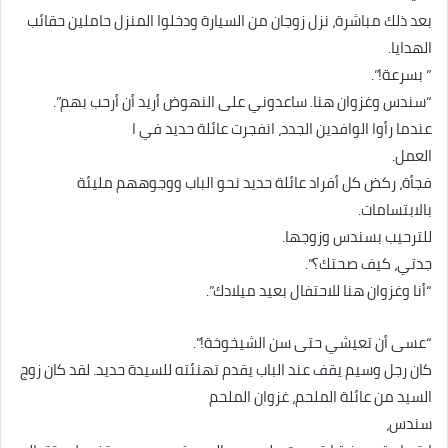
بعد ذلك مباشرة، نزل زوجان من السيارة ودخلوا المنزل حاملين حقائب
الهدايا.
” بسرعة!”.
“سندس وغزوان هنا. ساعدوني على النهوض أريد أن أرحب بهم”.
عندما رأوا الوافدين الجدد، انفجرت عائلة حديد في ا
العمل.
فجأة، ركض كل أفراد عائلة حديد نحو الباب ووجوههم مليئة
بالابتسامات.
للترحيب بسندس وزوجها.
جدتي، كيف صحتك؟”.
“أنا وغزوان هنا للاحتفال بعيد ميلادك”.
“عسى أن تعيشي حتى سن الشيخوخة!”.
كان رجل وسيم يقف عند الباب يقدم تهنئته للسيدة حديد. لقد كان زوج
السيد من عائلة الملحم، غزوان الملحم
سندس،