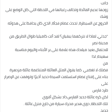
جانب
زوجها عديم الفائدة وتخالف رغباتها في اللحظة التي كان الوضع على
وشك
الخروج عن السيطرة، تحدث عصام فجأة، الذي كان يحافظ على هدوئه:
“جدتي، لماذا لا نتركهما يبقيان؟ لقد أتت كاميليا طوال الطريق من
مدينة نصر
للاحتفال بعيد ميلادك هذه علامة على بر الأبناء واليوم مناسبة
سعيدة، لذا
من
فضلك لا تغضبي. كما يقول المثل العائلة المتناغمة عائلة مزدهرة.
بناء على إقناع عصام استسلمت السيدة حديد أخيرًا وتوقفت عن الإصرار
على
طرد فارس
لكن كره عائلة حديد الفارس ذاد بشكل أقوى.
تلك اللحظة، دوى هدير محرك سيارة من خارج منزل عائلة .
حديد.