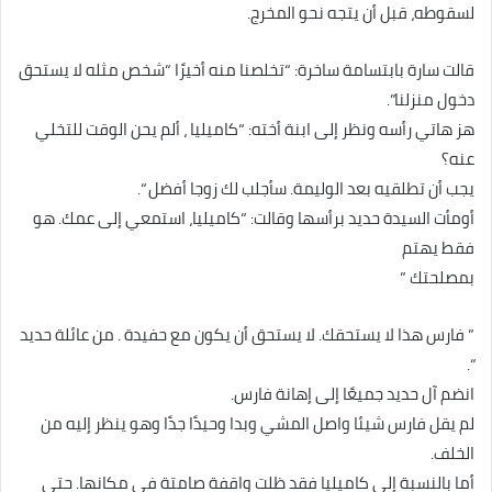
لسقوطه، قبل أن يتجه نحو المخرج.
قالت سارة بابتسامة ساخرة: “تخلصنا منه أخيرًا “شخص مثله لا يستحق
دخول منزلنا”.
هز هاتي رأسه ونظر إلى ابنة أخته: “كاميليا ، ألم يحن الوقت للتخلي
عنه؟
يجب أن تطلقيه بعد الوليمة. سأجلب لك زوجا أفضل “.
أومأت السيدة حديد برأسها وقالت: “كاميليا، استمعي إلى عمك. هو
فقط يهتم
بمصلحتك ”
” فارس هذا لا يستحقك. لا يستحق أن يكون مع حفيدة . من عائلة حديد
“.
انضم آل حديد جميعًا إلى إهانة فارس.
لم يقل فارس شيئا واصل المشي وبدا وحيدًا جدًا وهو ينظر إليه من
الخلف.
أما بالنسبة إلى كاميليا فقد ظلت واقفة صامتة في مكانها. حتى