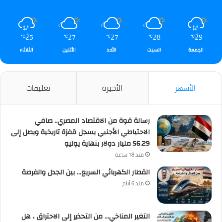
25
27
27
28
29
℃
℃
℃
℃
℃
الجمعة
السبت
الأحد
الأثنين
الثلاثاء
الأشهر
الأخيرة
تعليقات
رسالة قوة من الاقتصاد المصري.. صافي
الاحتياطي الأجنبي يسجل قفزة تاريخية ويصل إلى
56.29 مليار دولار بنهاية يوليو
منذ 18 ساعة
القطار الكهربائي السريع… بين الجدل والفرصة
منذ 6 أيام
التغير المناخي… من التحذير إلى الاحتراق ، هل