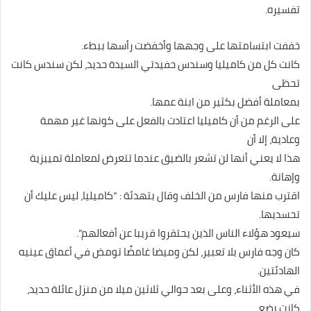
تفسيره.
خففت ابتسامتها على وجهها وأخفضت رأسها ببطء.
كانت كل من كاميليا وسندس حفيدتي السيدة حديد، لكن سندس كانت
تحظى
بمعاملة أفضل بكثير من ابنة عمها.
على الرغم من أن كاميليا اعتادت بالفعل على كونها غير مهمة
وعادية، إلا أن
هذا لا يعني أنها لن تشعر بالضيق عندما تتعرض لمعاملة تمييزية
وإهانة.
اقترب منها فارس من الخلف وقال بتهدئة : “كاميليا، ليس عليك أن
تحسديها.
سيعود هؤلاء الناس الذين يحتقروا قريبا عن أفعالهم”.
كان وجه فارس بلا تعبير، لكن وميضا غامضًا تومض في أعماق عينيه
الهادئتين.
في هذه الأثناء، وعلى بعد حوالي ثلاثين ميلا من منزل عائلة حديد،
كانت بضع