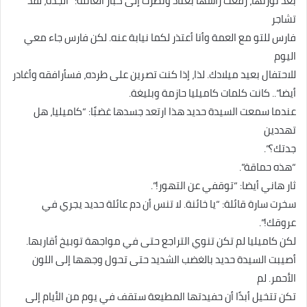
بعد ثورتها، رفعت رأسها بعناد ونظرت إلى كبار العائلة: “الجدة، لقد
تشاجر
فارس للتو مع العمة وأنا أعتذر لكما نيابة عنه. لكن فارس جاء معي
اليوم
للاحتفال بعيد ميلادك. لذا، إذا كنت تصرين على طرده، فسأرافقه وأغادر
أيضا”.. كانت كلمات كاميليا حازمة وبليغة.
عندما سمعت السيدة حديد هذا ارتعد جسدها غضبًا: “كاميليا، هل
تهددين
جدتك؟”.
“هذه حماقة”.
ثار هاني أيضا: “توقفي عن التهور!”.
سخرت سارة قائلة: “يا خائنة. لا تنس أن دم عائلة حديد يجري في
عروقك!”.
لكن كاميليا لم تكن تنوي التراجع حتى في مواجهة توبيخ أقاربها.
أصيبت السيدة حديد بالغضب الشديد حتى تحول وجهها إلى اللون
الأحمر. لم
تكن تتخيل أبدًا أن حفيدتها المطيعة ستقف في يوم من الأيام إلى