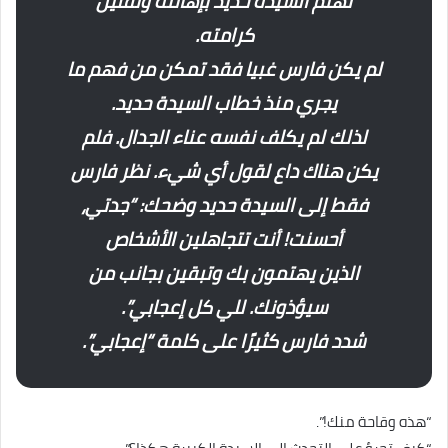
تهتم السيدة حديد بإهانته وتقليل
كرامته.
لم يكن فارس غبيا فقد تمكن من فهم ما
يجري منذ خطاب السيدة حديد.
لذلك لم يكلف نفسه عناء الجدال. فلم
يكن هناك داع لقول أي شيء. نظر فارس
فقط إلى السيدة حديد وضحك: “جدتي،
أحسنت! أنت تتجاهلين الأشخاص
الذين يهتمون بك وتبقين بجانب من
سيؤذونك. للي كل إعجابي”.
شدد فارس كثيرًا على كلمة “إعجابي”.
“هذه وقاحة منك!”.