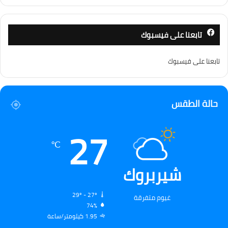
تابعنا على فيسبوك
تابعنا على فيسبوك
حالة الطقس
27
℃
شيربروك
29º - 27º
غيوم متفرقة
74%
1.95 كيلومتر/ساعة