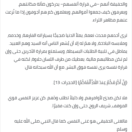
والحقيقة أنهم –في قرارة أنفسهم– يدركون ضآلة مكانتهم،
ويعرفون كيف جمعوا أموالهم، ويعلمون كم هم أجوفون إذا ما نُزعت
عنهم مظاهر الثراء.
ترى أحدهم محدث نعمة، يملأ الدنيا ضجيجًا بسياراته الفارهة، وخدمه،
وملابسه الباذخة، ولا همّ له إلا أن يُشعر الناس أنه السيد وهم العبيد.
يماطل في تلبية الطلبات البسيطة، ويستمتع بمرارة الآخرين، حتى وإن
لم تكن مطالبهم مالية. يعطيك من طرف اللسان حلاوة، لكنه في
قرارة نفسه يرى نفسه فوق البشر، مع أن الله سبحانه قال:
{إِنَّ أَكْرَمَكُمْ عِندَ اللَّهِ أَتْقَاكُمْ} [الحجرات: 13].
فلا تكن صدىً لأوامرهم، ولا ذليلاً تطلب ودّهم. كن عزيز النفس، قوي
الموقف، شريف الروح، حتى وإن كنت فقيرًا.
فالغنى الحقيقي هو غنى النفس، كما قال النبي صلى الله عليه
وسلم: