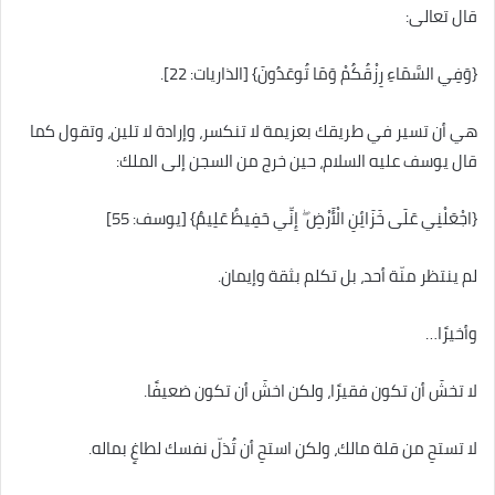
قال تعالى:
{وَفِي السَّمَاءِ رِزْقُكُمْ وَمَا تُوعَدُونَ} [الذاريات: 22].
هي أن تسير في طريقك بعزيمة لا تنكسر، وإرادة لا تلين، وتقول كما
قال يوسف عليه السلام، حين خرج من السجن إلى الملك:
{اجْعَلْنِي عَلَى خَزَائِنِ الْأَرْضِ ۖ إِنِّي حَفِيظٌ عَلِيمٌ} [يوسف: 55]
لم ينتظر منّة أحد، بل تكلم بثقة وإيمان.
وأخيرًا…
لا تخشَ أن تكون فقيرًا، ولكن اخشَ أن تكون ضعيفًا.
لا تستحِ من قلة مالك، ولكن استحِ أن تُذلّ نفسك لطاغٍ بماله.