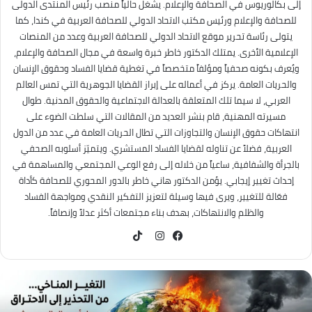
إلى بكالوريوس في الصحافة والإعلام. يشغل حالياً منصب رئيس المنتدى الدولى
للصحافة والإعلام ورئيس مكتب الاتحاد الدولي للصحافة العربية في كندا، كما
يتولى رئاسة تحرير موقع الاتحاد الدولي للصحافة العربية وعدد من المنصات
الإعلامية الأخرى. يمتلك الدكتور خاطر خبرة واسعة في مجال الصحافة والإعلام،
ويُعرف بكونه صحفياً ومؤلفاً متخصصاً في تغطية قضايا الفساد وحقوق الإنسان
والحريات العامة. يركز في أعماله على إبراز القضايا الجوهرية التي تمس العالم
العربي، لا سيما تلك المتعلقة بالعدالة الاجتماعية والحقوق المدنية. طوال
مسيرته المهنية، قام بنشر العديد من المقالات التي سلطت الضوء على
انتهاكات حقوق الإنسان والتجاوزات التي تطال الحريات العامة في عدد من الدول
العربية، فضلاً عن تناوله لقضايا الفساد المستشري. ويتميّز أسلوبه الصحفي
بالجرأة والشفافية، ساعياً من خلاله إلى رفع الوعي المجتمعي والمساهمة في
إحداث تغيير إيجابي. يؤمن الدكتور هاني خاطر بالدور المحوري للصحافة كأداة
فعّالة للتغيير، ويرى فيها وسيلة لتعزيز التفكير النقدي ومواجهة الفساد
والظلم والانتهاكات، بهدف بناء مجتمعات أكثر عدلاً وإنصافاً.
TikTok
فيسبوك
انستقرام