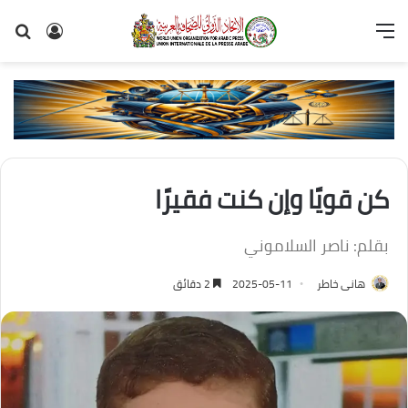
القائمة
تسجيل
بح
الدخول
عن
كن قويًا وإن كنت فقيرًا
بقلم: ناصر السلاموني
هانى خاطر
2025-05-11
2 دقائق