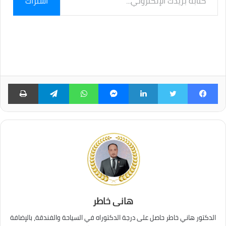
اشتراك
بريدك
الإلكتروني...
فيسبوك
تويتر
لينكدإن
ماسنجر
واتساب
تيلقرام
طبا
هانى خاطر
الدكتور هاني خاطر حاصل على درجة الدكتوراه في السياحة والفندقة، بالإضافة