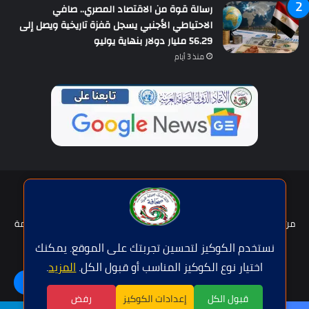
رسالة قوة من الاقتصاد المصري.. صافي
الاحتياطي الأجنبي يسجل قفزة تاريخية ويصل إلى
56.29 مليار دولار بنهاية يوليو
منذ 3 أيام
حقوق النشر © | جميع الحقوق محفوظة للاتحاد الدولى للصحافة العربية
2026
من نحن؟
هيئة التحرير
عضوية الإتحاد
سياسة الخصوصية
شروط الخدمة
للإعلان
اتصل بنا
نستخدم الكوكيز لتحسين تجربتك على الموقع. يمكنك
اختيار نوع الكوكيز المناسب أو قبول الكل.
المزيد
.
فيسبوك
تويتر
يوتيوب
واتساب
اللغة | Langue
قبول الكل
إعدادات الكوكيز
رفض