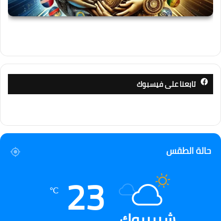
تابعنا على فيسبوك
حالة الطقس
23
℃
شيربروك