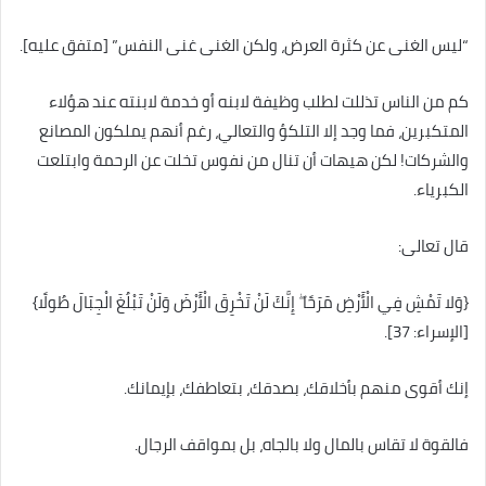
“ليس الغنى عن كثرة العرض، ولكن الغنى غنى النفس” [متفق عليه].
كم من الناس تذللت لطلب وظيفة لابنه أو خدمة لابنته عند هؤلاء
المتكبرين، فما وجد إلا التلكؤ والتعالي، رغم أنهم يملكون المصانع
والشركات! لكن هيهات أن تنال من نفوس تخلت عن الرحمة وابتلعت
الكبرياء.
قال تعالى:
{وَلا تَمْشِ فِي الْأَرْضِ مَرَحًا ۖ إِنَّكَ لَنْ تَخْرِقَ الْأَرْضَ وَلَنْ تَبْلُغَ الْجِبَالَ طُولًا}
[الإسراء: 37].
إنك أقوى منهم بأخلاقك، بصدقك، بتعاطفك، بإيمانك.
فالقوة لا تقاس بالمال ولا بالجاه، بل بمواقف الرجال.