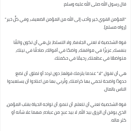
قال رسول الله صلى الله عليه وسلم:
“المؤمن القوي خير وأحب إلى الله من المؤمن الضعيف، وفي كلٍّ خير”
[رواه مسلم].
قوة الشخصية لا تعني الجلافة، ولا التسلط، بل هي أن تكون واثقًا
بنفسك، عزيزًا في مواقفك، واضحًا في أقوالك، صادقًا في نيتك،
متواضعًا في عظمتك، رحيمًا في حكمتك.
هي أن تقول “لا” عندما يلزمك قولها، دون تردد أو تملق. أن تضع
حدودًا واضحة تحمي بها كرامتك، وتُربي بها من اعتادوا أن يستعبدوا
الناس بالمال.
قوة الشخصية تعني أن تتعلم، أن تنمو، أن تواجه الحياة بقلب المؤمن،
الذي يوقن أن الرزق بيد الله، لا بيد عبدٍ من عباده، مهما علا شأنه أو
كثر ماله.