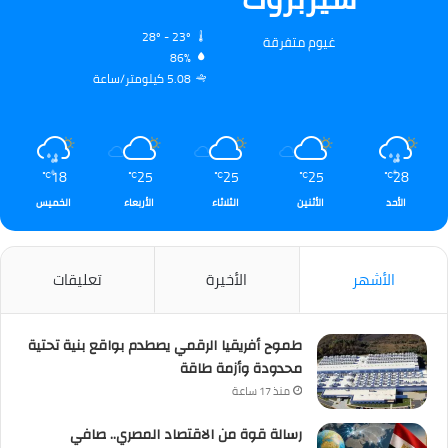
28º - 23º
غيوم متفرقة
86%
5.08 كيلومتر/ساعة
18
25
25
25
28
℃
℃
℃
℃
℃
الأحد
الأثنين
الثلاثاء
الأربعاء
الخميس
الأشهر
الأخيرة
تعليقات
طموح أفريقيا الرقمي يصطدم بواقع بنية تحتية
محدودة وأزمة طاقة
منذ 17 ساعة
رسالة قوة من الاقتصاد المصري.. صافي