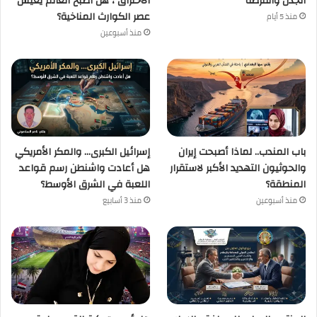
الجدل والفرصة
الاحتراق ، هل أصبح العالم يعيش
عصر الكوارث المناخية؟
منذ 5 أيام
منذ أسبوعين
باب المندب.. لماذا أصبحت إيران
إسرائيل الكبرى… والمكر الأمريكي
والحوثيون التهديد الأكبر لاستقرار
هل أعادت واشنطن رسم قواعد
المنطقة؟
اللعبة في الشرق الأوسط؟
منذ أسبوعين
منذ 3 أسابيع