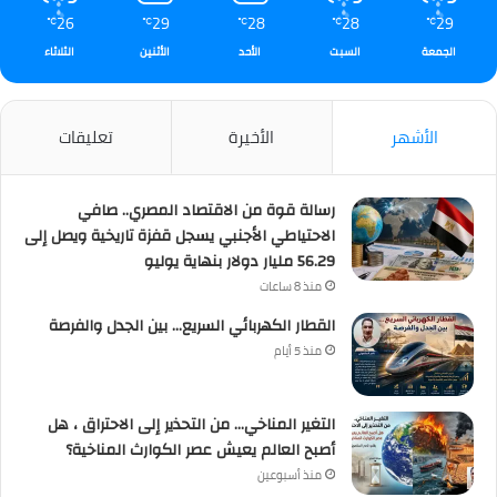
26
29
28
28
29
℃
℃
℃
℃
℃
الجمعة
السبت
الأحد
الأثنين
الثلاثاء
الأشهر
الأخيرة
تعليقات
رسالة قوة من الاقتصاد المصري.. صافي
الاحتياطي الأجنبي يسجل قفزة تاريخية ويصل إلى
56.29 مليار دولار بنهاية يوليو
منذ 8 ساعات
القطار الكهربائي السريع… بين الجدل والفرصة
منذ 5 أيام
التغير المناخي… من التحذير إلى الاحتراق ، هل
أصبح العالم يعيش عصر الكوارث المناخية؟
منذ أسبوعين