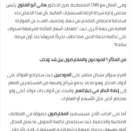
وفي اتصال مع CNN الاقتصادية، صرح الدكتور
هاني أبو الفتوح
، رئيس
مجلس إدارة شركة الراية للاستشارات المالية، بأن هذا الخفض جاء
استجابة لانخفاض التضخم من جهة، وتخفيف العبء عن الموازنة
العامة من جهة أخرى، حيث “ضغطت أسعار الفائدة المرتفعة لسنوات
على تكلفة خدمة الدين، مما تطلب تحركًا مدروسًا عند أول فرصة
سانحة”.
من المتأثر؟ المودعون والمقترضون بين شد وجذب
القرار سيؤثر بشكل مباشر على
المودعين،
حيث ستتراجع العوائد على
أدوات الادخار، وهو ما قد يدفع شرائح واسعة من المستثمرين الصغار
إلى
إعادة النظر في خياراتهم
، والبحث عن أدوات ذات عوائد أعلى ولو
بمخاطر أكبر، مثل الأسهم أو العقارات.
أما على الجانب الآخر، فسيستفيد
المقترضون
، خصوصًا في القطاعات
الصناعية والخدمية، حيث ستنخفض تكلفة التمويل، ما يفتح المجال
أمام توسعات جديدة، وعودة جزئية للزخم الاستثماري الذي تأثر خلال