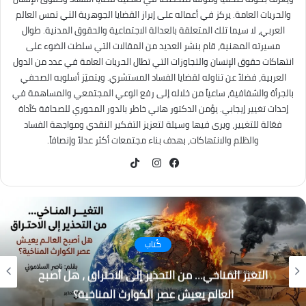
والحريات العامة. يركز في أعماله على إبراز القضايا الجوهرية التي تمس العالم
العربي، لا سيما تلك المتعلقة بالعدالة الاجتماعية والحقوق المدنية. طوال
مسيرته المهنية، قام بنشر العديد من المقالات التي سلطت الضوء على
انتهاكات حقوق الإنسان والتجاوزات التي تطال الحريات العامة في عدد من الدول
العربية، فضلاً عن تناوله لقضايا الفساد المستشري. ويتميّز أسلوبه الصحفي
بالجرأة والشفافية، ساعياً من خلاله إلى رفع الوعي المجتمعي والمساهمة في
إحداث تغيير إيجابي. يؤمن الدكتور هاني خاطر بالدور المحوري للصحافة كأداة
فعّالة للتغيير، ويرى فيها وسيلة لتعزيز التفكير النقدي ومواجهة الفساد
والظلم والانتهاكات، بهدف بناء مجتمعات أكثر عدلاً وإنصافاً.
TikTok
فيسبوك
انستقرام
كُتاب
التغير المناخي… من التحذير إلى الاحتراق ، هل أصبح
العالم يعيش عصر الكوارث المناخية؟