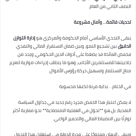
النصف الثاني من العام.
تحديات قائمة… وآمال مشروعة
يبقى التحدي الأساسي أمام الحكومة والمركزي هو
إدارة التوازن
الدقيق
بين تشجيع النمو، وبين ضمان الاستقرار المالي والنقدي.
فخفض الفائدة قد يضغط على أدوات الدين الحكومي، ويحد من
جاذبيتها للمستثمرين الأجانب، وهو ما يتطلب إجراءات موازية لتعزيز
مناخ الاستثمار وتسهيل حركة رؤوس الأموال.
في الختام… بداية مرنة لكنها محسوبة
لا يمكن اعتبار هذا الخفض مجرد رقم جديد في جداول السياسة
النقدية، بل هو **تحوّل في العقلية الاقتصادية** نحو مقاربة أكثر
توازنًا بين الانضباط المالي والتحفيز الواعي.
ويبقى الرهان مفتوحًا على قدرة الدولة في استغلال هذا التحول