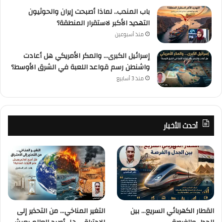
باب المندب.. لماذا أصبحت إيران والحوثيون
التهديد الأكبر لاستقرار المنطقة؟
منذ أسبوعين
إسرائيل الكبرى… والمكر الأمريكي هل أعادت
واشنطن رسم قواعد اللعبة في الشرق الأوسط؟
منذ 3 أسابيع
أحدث الأخبار
القطار الكهربائي السريع… بين
التغير المناخي… من التحذير إلى