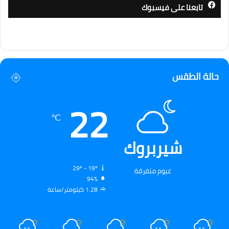
تابعنا على فيسبوك
حالة الطقس
22
℃
شيربروك
29º - 19º
غيوم متفرقة
94%
1.28 كيلومتر/ساعة