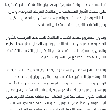
“رباب سيد عبد الجواد ” مشروع تخرج بعنوان «التنشئة الجندرية وأثرها
على تمثلات الأدوار الاجتماعية لدى طالبات المرحلة الثانوية»، والذي
سلط الضوء على دور الأسرة والمدرسة ووسائل الإعلام في تشكيل
وعي الفتيات بالأدوار الاجتماعية داخل المجتمع.
وتناول المشروع كيفية اكتساب الطالبات للمفاهيم المرتبطة بالأدوار
الجندرية منذ مراحل التنشئة الأولى، وتأثير ذلك على نظرتهم للتعليم
والعمل والمسؤوليات الاجتماعية، مع التركيز على التغيرات الثقافية
التي يشهدها المجتمع في السنوات الأخيرة.
واعتمدت الدراسة على دراسة ميدانية على عينة من طالبات المرحلة
الثانوية،طبق الباحثون هالة محمود الزياتي ونوران إبراهيم عبد
الرحمن وهاجر سعد السيد وهاجر إبراهيم محمد وهدى رمضان أحمد
ويوستينا أيمن منير أداة المقياس لقياس تأثير التنشئة الجندرية على
تمثلات الأدوار الاجتماعية لدى الفتيات المراهقات بهدف التعرف على
أبرز العوامل المؤثرة في تكوين التصورات الاجتماعية لدى الفتيات،
ومدى استمرار بعض الأفكار التقليدية المرتبطة بدور المرأة، إلى جانب