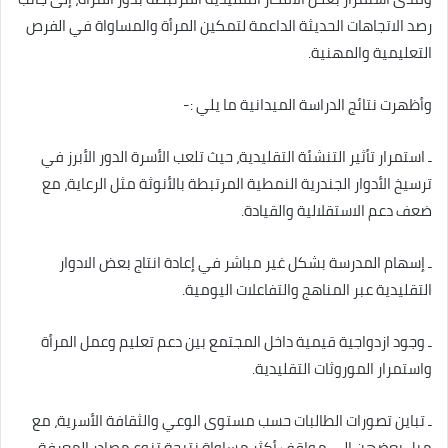
رصد الاتجاهات الحديثة الداعمة لتمكين المرأة والمساواة في الفرص
التعليمية والمهنية.
وأظهرت نتائج الدراسة الميدانية ما يلي :-
ـ استمرار تأثير التنشئة التقليدية، حيث تلعب الأسرة الدور الأبرز في
ترسيخ الأدوار الجندرية النمطية المرتبطة بالأنوثة مثل الرعاية، مع
ضعف دعم الاستقلالية والقيادة.
ـ إسهام المدرسة بشكل غير مباشر في إعادة انتاج بعض الادوار
التقليدية عبر المناهج والتفاعلات اليومية.
ـ وجود ازدواجية قيمية داخل المجتمع بين دعم تعليم وعمل المرأة
واستمرار الموروثات التقليدية.
ـ تباين تصورات الطالبات حسب مستوى الوعي والثقافة الأسرية، مع
ميل بعضهن إلى مواقف أكثر مساواة نتيجة تنوع مصادر المعرفة.