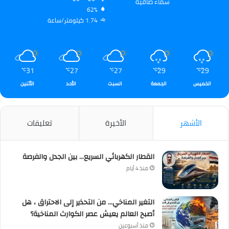
سماء صافية
62%
1.74 كيلومتر/ساعة
31
27
27
29
29
℃
℃
℃
℃
℃
الخميس
الجمعة
السبت
الأحد
الأثنين
الأشهر
الأخيرة
تعليقات
القطار الكهربائي السريع… بين الجدل والفرصة
منذ 4 أيام
التغير المناخي… من التحذير إلى الاحتراق ، هل
أصبح العالم يعيش عصر الكوارث المناخية؟
منذ أسبوعين