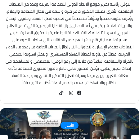
يتولى رئاسة تحرير موقع الاتحاد الدولي للصحافة العربية وعدد من المنصات
الإعلامية الأخرى. يمتلك الدكتور خاطر خبرة واسعة في مجال الصحافة والإعلام،
ويُعرف بكونه صحفياً ومؤلفاً متخصصاً في تغطية قضايا الفساد وحقوق الإنسان
والحريات العامة. يركز في أعماله على إبراز القضايا الجوهرية التي تمس العالم
العربي، لا سيما تلك المتعلقة بالعدالة الاجتماعية والحقوق المدنية. طوال
مسيرته المهنية، قام بنشر العديد من المقالات التي سلطت الضوء على
انتهاكات حقوق الإنسان والتجاوزات التي تطال الحريات العامة في عدد من الدول
العربية، فضلاً عن تناوله لقضايا الفساد المستشري. ويتميّز أسلوبه الصحفي
بالجرأة والشفافية، ساعياً من خلاله إلى رفع الوعي المجتمعي والمساهمة في
إحداث تغيير إيجابي. يؤمن الدكتور هاني خاطر بالدور المحوري للصحافة كأداة
فعّالة للتغيير، ويرى فيها وسيلة لتعزيز التفكير النقدي ومواجهة الفساد
والظلم والانتهاكات، بهدف بناء مجتمعات أكثر عدلاً وإنصافاً.
TikTok
فيسبوك
انستقرام
كُتاب