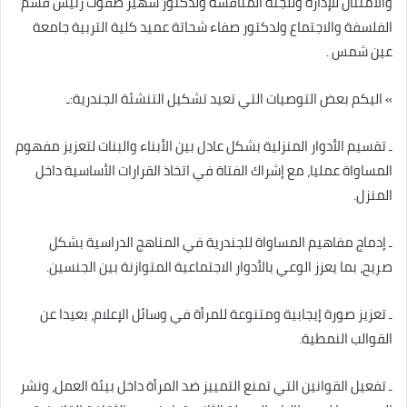
والامتنان للإدارة وللجنة المناقشة ولدكتور سهير صفوت رئيس قسم
الفلسفة والاجتماع ولدكتور صفاء شحاتة عميد كلية التربية جامعة
عين شمس .
» اليكم بعض التوصيات التي تعيد تشكيل التنشئة الجندرية:ـ
ـ تقسيم الأدوار المنزلية بشكل عادل بين الأبناء والبنات لتعزيز مفهوم
المساواة عمليا، مع إشراك الفتاة في اتخاذ القرارات الأساسية داخل
المنزل.
ـ إدماج مفاهيم المساواة للجندرية في المناهج الدراسية بشكل
صريح، بما يعزز الوعي بالأدوار الاجتماعية المتوازنة بين الجنسين.
ـ تعزيز صورة إيجابية ومتنوعة للمرأة في وسائل الإعلام، بعيدا عن
القوالب النمطية.
ـ تفعيل القوانين التي تمنع التمييز ضد المرأة داخل بيئة العمل، ونشر