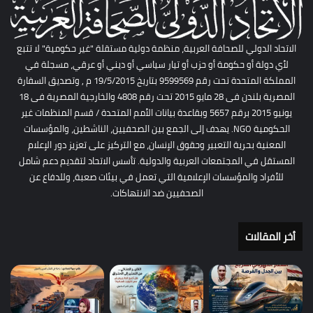
الاتحاد الدولي للصحافة العربية، منظمة دولية مستقلة "غير حكومية" لا تتبع
لأي دولة أو حكومة أو حزب أو تيار سياسي أو ديني أو عرقي، مسجلة في
المملكة المتحدة تحت رقم 9599569 بتاريخ 19/5/2015 م , وتصديق السفارة
المصرية بلندن فى 28 مايو 2015 تحت رقم 4808 والخارجية المصرية فى 18
يونيو 2015 برقم 5657 وبقاعدة بيانات الأمم المتحدة / قسم المنظمات غير
الحكومية NGO. يهدف إلى الجمع بين الصحفيين، الناشطين، والمؤسسات
المعنية بحرية التعبير وحقوق الإنسان، مع التركيز على تعزيز دور الإعلام
المستقل في المجتمعات العربية والدولية. تأسس الاتحاد لتقديم دعم شامل
للأفراد والمؤسسات الإعلامية التي تعمل في بيئات صعبة، وللدفاع عن
الصحفيين ضد الانتهاكات.
أخر المقالات