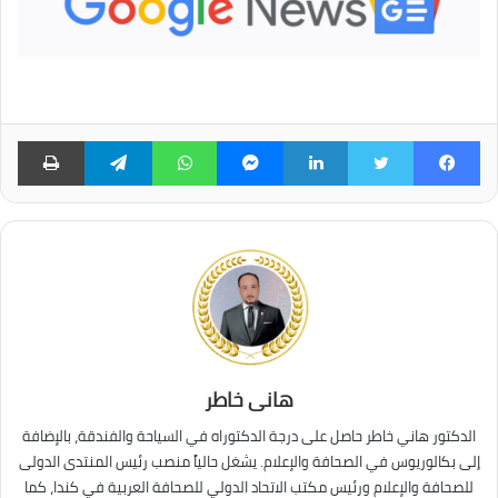
فيسبوك
تويتر
لينكدإن
ماسنجر
واتساب
تيلقرام
طبا
هانى خاطر
الدكتور هاني خاطر حاصل على درجة الدكتوراه في السياحة والفندقة، بالإضافة
إلى بكالوريوس في الصحافة والإعلام. يشغل حالياً منصب رئيس المنتدى الدولى
للصحافة والإعلام ورئيس مكتب الاتحاد الدولي للصحافة العربية في كندا، كما