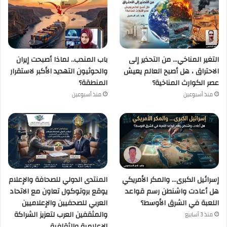
التغير المناخي… من التحذير إلى
باب المندب.. لماذا أصبحت إيران
الاحتراق ، هل أصبح العالم يعيش
والحوثيون التهديد الأكبر لاستقرار
عصر الكوارث المناخية؟
المنطقة؟
منذ أسبوعين
منذ أسبوعين
إسرائيل الكبرى… والمكر الأمريكي
المنتدى الدولي للصحافة والإعلام
هل أعادت واشنطن رسم قواعد
يوقع بروتوكول تعاون مع الاتحاد
اللعبة في الشرق الأوسط؟
العربي للصحفيين والإعلاميين
والمثقفين العرب لتعزيز الشراكة
منذ 3 أسابيع
الإعلامية والثقافية