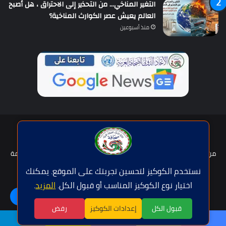
التغير المناخي… من التحذير إلى الاحتراق ، هل أصبح
العالم يعيش عصر الكوارث المناخية؟
منذ أسبوعين
حقوق النشر © | جميع الحقوق محفوظة للاتحاد الدولى للصحافة العربية
2026
من نحن؟
هيئة التحرير
عضوية الإتحاد
سياسة الخصوصية
شروط الخدمة
للإعلان
اتصل بنا
نستخدم الكوكيز لتحسين تجربتك على الموقع. يمكنك
اختيار نوع الكوكيز المناسب أو قبول الكل.
المزيد
.
فيسبوك
تويتر
يوتيوب
واتساب
اللغة | Langue
قبول الكل
إعدادات الكوكيز
رفض