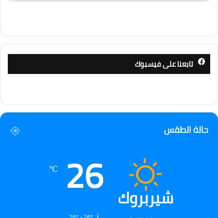
تابعنا على فيسبوك
حالة الطقس
26
℃
شيربروك
26º - 26º