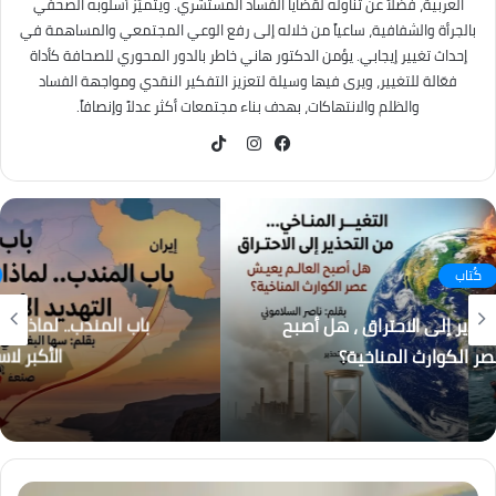
العربية، فضلاً عن تناوله لقضايا الفساد المستشري. ويتميّز أسلوبه الصحفي
بالجرأة والشفافية، ساعياً من خلاله إلى رفع الوعي المجتمعي والمساهمة في
إحداث تغيير إيجابي. يؤمن الدكتور هاني خاطر بالدور المحوري للصحافة كأداة
فعّالة للتغيير، ويرى فيها وسيلة لتعزيز التفكير النقدي ومواجهة الفساد
والظلم والانتهاكات، بهدف بناء مجتمعات أكثر عدلاً وإنصافاً.
TikTok
فيسبوك
انستقرام
كُتاب
باب المندب.. لماذا أصبحت إيران والحوثيون التهديد
الأكبر لاستقرار المنطقة؟