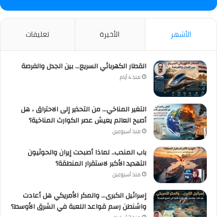
الأشهر
الأخيرة
تعليقات
القطار الكهربائي السريع… بين الجدل والفرصة
منذ 4 أيام
التغير المناخي… من التحذير إلى الاحتراق ، هل
أصبح العالم يعيش عصر الكوارث المناخية؟
منذ أسبوعين
باب المندب.. لماذا أصبحت إيران والحوثيون
التهديد الأكبر لاستقرار المنطقة؟
منذ أسبوعين
إسرائيل الكبرى… والمكر الأمريكي هل أعادت
واشنطن رسم قواعد اللعبة في الشرق الأوسط؟