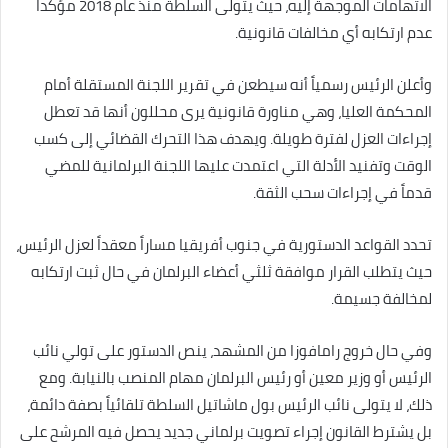
الاتهامات الموجهة إليه، حيث يتولى السلطة منذ عام 2018 مؤكداً
عدم ارتكابه أي مخالفات قانونية.
وأعلن الرئيس رسمياً أنه سيطعن في تقرير اللجنة المستقلة أمام
المحكمة العليا، وهي مناورة قانونية يرى محللون أنها قد تعطل
إجراءات العزل لفترة طويلة. ويهدف هذا التحرك القضائي إلى كسب
الوقت وتفنيد الأدلة التي اعتمدت عليها اللجنة البرلمانية للمضي
قدماً في إجراءات سحب الثقة.
تحدد القواعد الدستورية في جنوب أفريقيا مساراً معقداً لعزل الرئيس،
حيث يتطلب القرار موافقة ثلثي أعضاء البرلمان في حال ثبت ارتكابه
لمخالفة جسيمة.
وفي حال خروج رامافوزا من المشهد، ينص الدستور على تولي نائب
الرئيس أو وزير معين أو رئيس البرلمان مهام المنصب بالنيابة. ومع
ذلك، لا يتولى نائب الرئيس بول ماشاتيل السلطة تلقائياً بصفة دائمة،
بل يشترط القانون إجراء تصويت برلماني جديد يحصل فيه المرشح على