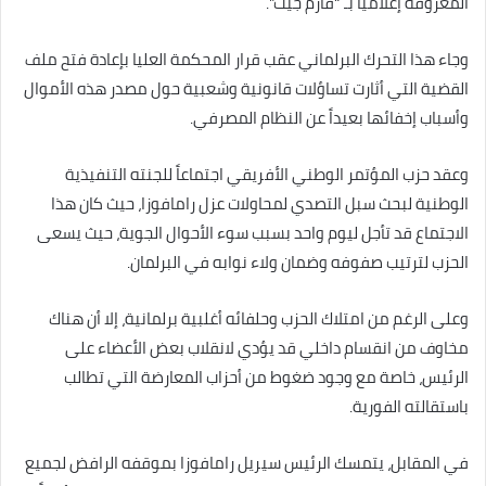
المعروفة إعلامياً بـ “فارم جيت”.
وجاء هذا التحرك البرلماني عقب قرار المحكمة العليا بإعادة فتح ملف
القضية التي أثارت تساؤلات قانونية وشعبية حول مصدر هذه الأموال
وأسباب إخفائها بعيداً عن النظام المصرفي.
وعقد حزب المؤتمر الوطني الأفريقي اجتماعاً للجنته التنفيذية
الوطنية لبحث سبل التصدي لمحاولات عزل رامافوزا، حيث كان هذا
الاجتماع قد تأجل ليوم واحد بسبب سوء الأحوال الجوية، حيث يسعى
الحزب لترتيب صفوفه وضمان ولاء نوابه في البرلمان.
وعلى الرغم من امتلاك الحزب وحلفائه أغلبية برلمانية، إلا أن هناك
مخاوف من انقسام داخلي قد يؤدي لانقلاب بعض الأعضاء على
الرئيس، خاصة مع وجود ضغوط من أحزاب المعارضة التي تطالب
باستقالته الفورية.
في المقابل، يتمسك الرئيس سيريل رامافوزا بموقفه الرافض لجميع