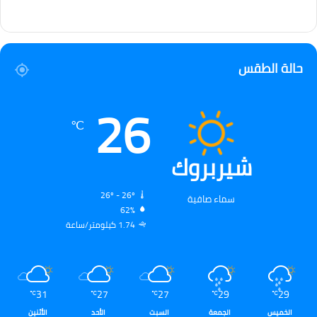
حالة الطقس
26
℃
شيربروك
26º - 26º
سماء صافية
62%
1.74 كيلومتر/ساعة
31
27
27
29
29
℃
℃
℃
℃
℃
الخميس
الجمعة
السبت
الأحد
الأثنين