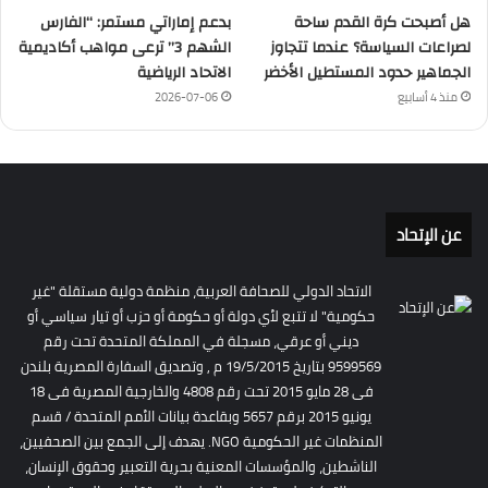
هل أصبحت كرة القدم ساحة
بدعم إماراتي مستمر: “الفارس
لصراعات السياسة؟ عندما تتجاوز
الشهم 3” ترعى مواهب أكاديمية
الجماهير حدود المستطيل الأخضر
الاتحاد الرياضية
منذ 4 أسابيع
2026-07-06
عن الإتحاد
الاتحاد الدولي للصحافة العربية، منظمة دولية مستقلة "غير
حكومية" لا تتبع لأي دولة أو حكومة أو حزب أو تيار سياسي أو
ديني أو عرقي، مسجلة في المملكة المتحدة تحت رقم
9599569 بتاريخ 19/5/2015 م , وتصديق السفارة المصرية بلندن
فى 28 مايو 2015 تحت رقم 4808 والخارجية المصرية فى 18
يونيو 2015 برقم 5657 وبقاعدة بيانات الأمم المتحدة / قسم
المنظمات غير الحكومية NGO. يهدف إلى الجمع بين الصحفيين،
الناشطين، والمؤسسات المعنية بحرية التعبير وحقوق الإنسان،